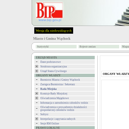
Wersja dla niedowidzących
Miasto i Gmina Wąchock
Statystyki
Rejestr zmian
Mapa 
URZĄD MIASTA
Dane podstawowe
Struktura organizacyjna
Urząd Stanu Cywilnego
ORGANY WŁADZ
ORGANY WŁADZY
Burmistrz Miasta i Gminy Wąchock
Zastępca Burmistrza / Sekretarz
Rada Miejska
Komisje Rady Miejskiej
Oświadczenia Majątkowe
Informacja o zatrudnieniu członków rodzin
Oświadczenia o prowadzeniu działalności
gospodarczej członków rodzin
Sołtysi
Interpelacje i zapytania radnych
Sesje RM Online
PRAWO LOKALNE