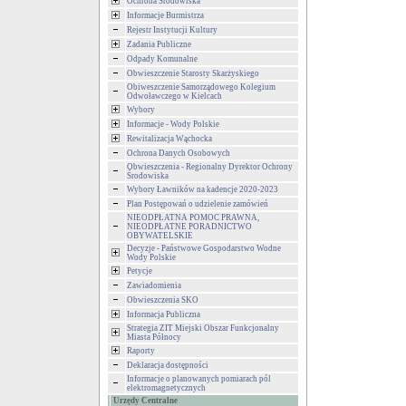
Ochrona Środowiska
Informacje Burmistrza
Rejestr Instytucji Kultury
Zadania Publiczne
Odpady Komunalne
Obwieszczenie Starosty Skarżyskiego
Obiweszczenie Samorządowego Kolegium
Odwoławczego w Kielcach
Wybory
Informacje - Wody Polskie
Rewitalizacja Wąchocka
Ochrona Danych Osobowych
Obwieszczenia - Regionalny Dyrektor Ochrony
Środowiska
Wybory Ławników na kadencje 2020-2023
Plan Postępowań o udzielenie zamówień
NIEODPŁATNA POMOC PRAWNA,
NIEODPŁATNE PORADNICTWO
OBYWATELSKIE
Decyzje - Państwowe Gospodarstwo Wodne
Wody Polskie
Petycje
Zawiadomienia
Obwieszczenia SKO
Informacja Publiczna
Strategia ZIT Miejski Obszar Funkcjonalny
Miasta Północy
Raporty
Deklaracja dostępności
Informacje o planowanych pomiarach pól
elektromagnetycznych
Urzędy Centralne