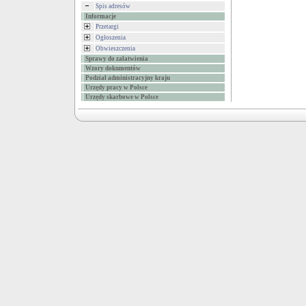
Spis adresów
Informacje
Przetargi
Ogłoszenia
Obwieszczenia
Sprawy do załatwienia
Wzory dokumentów
Podział administracyjny kraju
Urzędy pracy w Polsce
Urzędy skarbowe w Polsce