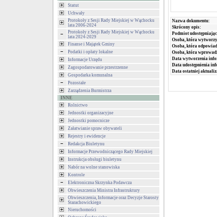
Statut
Uchwały
Protokoły z Sesji Rady Miejskiej w Wąchocku
Nazwa dokumentu:
lata 2006-2024
Skrócony opis:
Protokoły z Sesji Rady Miejskiej w Wąchocku
Podmiot udostępniając
lata 2024-2029
Osoba, która wytworzy
Finanse i Majątek Gminy
Osoba, która odpowiada
Podatki i opłaty lokalne
Osoba, która wprowad
Data wytworzenia info
Informacje Urzędu
Data udostępnienia inf
Zagospodarowanie przestrzenne
Data ostatniej aktualiz
Gospodarka komunalna
Pozostałe
Zarządzenia Burmistrza
INNE
Rolnictwo
Jednostki organizacyjne
Jednostki pomocnicze
Załatwianie spraw obywateli
Rejestry i ewidencje
Redakcja Biuletynu
Informacje Przewodniczącego Rady Miejskiej
Instrukcja obsługi biuletynu
Nabór na wolne stanowiska
Kontrole
Elektroniczna Skrzynka Podawcza
Obwieszczenia Ministra Infrastruktury
Obwieszczenia, Informacje oraz Decyzje Starosty
Starachowickiego
Nieruchomości