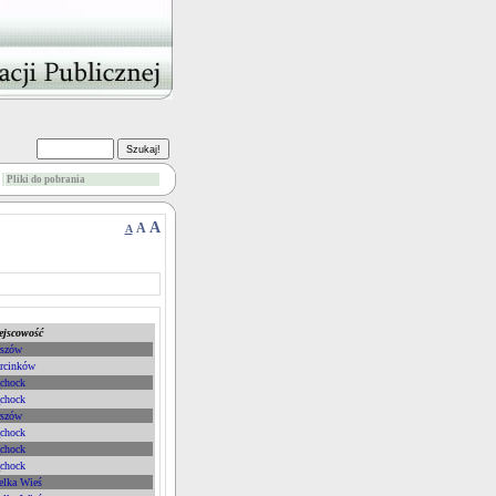
Pliki do pobrania
A
A
A
ejscowość
rszów
rcinków
chock
chock
rszów
chock
chock
chock
elka Wieś