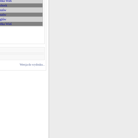
elka Wieś
chock
rszów
rszów
glów
elka Wieś
Wersja do wydruku...