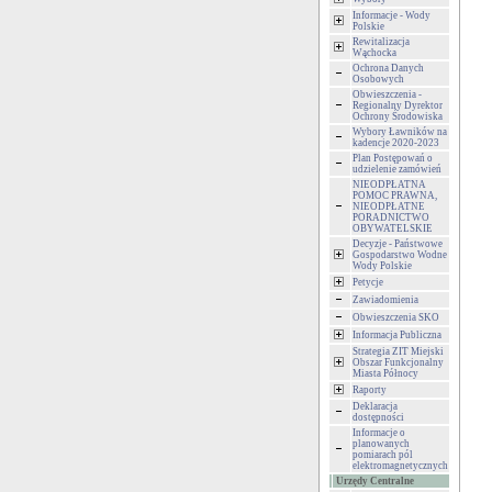
Informacje - Wody
Polskie
Rewitalizacja
Wąchocka
Ochrona Danych
Osobowych
Obwieszczenia -
Regionalny Dyrektor
Ochrony Środowiska
Wybory Ławników na
kadencje 2020-2023
Plan Postępowań o
udzielenie zamówień
NIEODPŁATNA
POMOC PRAWNA,
NIEODPŁATNE
PORADNICTWO
OBYWATELSKIE
Decyzje - Państwowe
Gospodarstwo Wodne
Wody Polskie
Petycje
Zawiadomienia
Obwieszczenia SKO
Informacja Publiczna
Strategia ZIT Miejski
Obszar Funkcjonalny
Miasta Północy
Raporty
Deklaracja
dostępności
Informacje o
planowanych
pomiarach pól
elektromagnetycznych
Urzędy Centralne