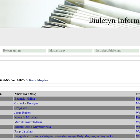
Rejestr zmian
Mapa strony
Instrukcja biuletynu
RGANY WŁADZY
>
Rada Miejska
p.
Nazwisko i Imię
Mi
Bzymek Halina
Pa
Cichocka Krystyna
Ma
Czaja Jan
Wą
Janus Robert
Wą
Kowalik Mirosław
Pa
Mazurkiewicz Tadeusz
Wą
Miernik Zofia Krzyżanowska
Wą
Pająk Jarosław
Wą
Przygoda Zdzisław - Zastępca Przewodniczącego Rady Miejskiej w Wąchocku
Wi