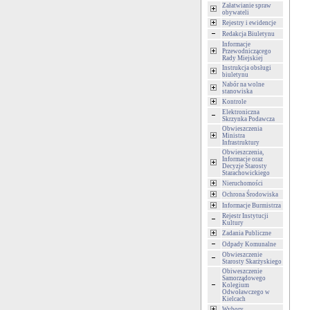
Załatwianie spraw
obywateli
Rejestry i ewidencje
Redakcja Biuletynu
Informacje
Przewodniczącego
Rady Miejskiej
Instrukcja obsługi
biuletynu
Nabór na wolne
stanowiska
Kontrole
Elektroniczna
Skrzynka Podawcza
Obwieszczenia
Ministra
Infrastruktury
Obwieszczenia,
Informacje oraz
Decyzje Starosty
Starachowickiego
Nieruchomości
Ochrona Środowiska
Informacje Burmistrza
Rejestr Instytucji
Kultury
Zadania Publiczne
Odpady Komunalne
Obwieszczenie
Starosty Skarżyskiego
Obiweszczenie
Samorządowego
Kolegium
Odwoławczego w
Kielcach
Wybory