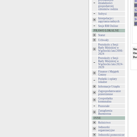
prowadzeniu
1
działalności
1
gospodarczej
członków rodzin
1
Sołtysi
1
Interpelacje i
1
zapytania radnych
1
Sesje RM Online
PRAWO LOKALNE
Statut
Uchwały
Protokoły z Sesji
Rady Miejskiej w
Skr
Wąchocku lata 2006-
Oso
2024
Dat
Protokoły z Sesji
Rady Miejskiej w
Wąchocku lata 2024-
2029
Finanse i Majątek
Gminy
Podatki i opłaty
lokalne
Informacje Urzędu
Zagospodarowanie
przestrzenne
Gospodarka
komunalna
Pozostałe
Zarządzenia
Burmistrza
INNE
Rolnictwo
Jednostki
organizacyjne
Jednostki pomocnicze