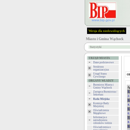
Wersja dla niedowidzących
Miasto i Gmina Wąchock
Statystyki
URZĄD MIASTA
Dane podstawowe
Struktura
organizacyjna
Urząd Stanu
O
Cywilnego
ORGANY WŁADZY
Burmistrz Miasta i
L
Gminy Wąchock
1.
Zastępca Burmistrza /
Sekretarz
2.
Rada Miejska
3.
Komisje Rady
4.
Miejskiej
5.
Oświadczenia
Majątkowe
6.
Informacja o
7.
zatrudnieniu
8.
członków rodzin
9.
Oświadczenia o