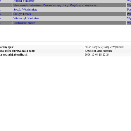
0.
Rudzki Sylwester
Wi
1.
Staniszewski Sebastian - Przewodniczący Rady Miejskiej w Wąchocku
Wą
2.
Sobala Włodzimierz
Pa
3.
Śmigas Leszek
Pa
4.
Winiarczyk Kazimierz
Wę
5.
Wojtachnio Maciej
Wi
ócony opis:
Skład Rady Miejskiej w Wąchocku
ba, która wprowadzała dane:
Krzysztof Mazurkiewicz
a ostatniej aktualizacji:
2006-12-04 15:22:24