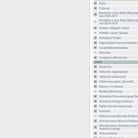
Statut
Uchwały
Protokoły z Sesji Rady Miejski
lata 2006-2024
Protokoły z Sesji Rady Miejski
lata 2024-2029
Finanse i Majątek Gminy
Podatki i opłaty lokalne
Informacje Urzędu
Zagospodarowanie przestrzenne
Gospodarka komunalna
Pozostałe
Zarządzenia Burmistrza
INNE
Rolnictwo
Jednostki organizacyjne
Jednostki pomocnicze
Załatwianie spraw obywateli
Rejestry i ewidencje
Redakcja Biuletynu
Informacje Przewodniczącego Ra
Instrukcja obsługi biuletynu
Nabór na wolne stanowiska
Kontrole
Elektroniczna Skrzynka Podawc
Obwieszczenia Ministra Infrastr
Obwieszczenia, Informacje oraz 
Starachowickiego
Nieruchomości