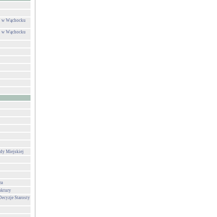
ej w Wąchocku
ej w Wąchocku
dy Miejskiej
za
uktury
Decyzje Starosty