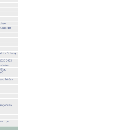
kiego
 Kolegium
rektor Ochrony
 2020-2023
zamówień
WNA,
WO
stwo Wodne
unkcjonalny
rach pól