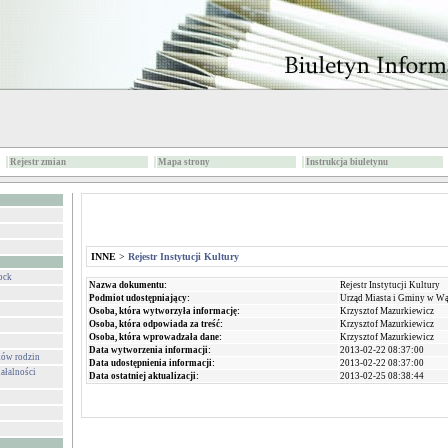
Rejestr zmian
Mapa strony
Instrukcja biuletynu
INNE
>
Rejestr Instytucji Kultury
ock
Nazwa dokumentu:
Rejestr Instytucji Kultury
Podmiot udostępniający:
Urząd Miasta i Gminy w W
Osoba, która wytworzyła informację:
Krzysztof Mazurkiewicz
Osoba, która odpowiada za treść:
Krzysztof Mazurkiewicz
Osoba, która wprowadzała dane:
Krzysztof Mazurkiewicz
Data wytworzenia informacji:
2013-02-22 08:37:00
ków rodzin
Data udostępnienia informacji:
2013-02-22 08:37:00
ałalności
Data ostatniej aktualizacji:
2013-02-25 08:38:44