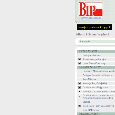
Wersja dla niedowidzących
Miasto i Gmina Wąchock
Statystyki
URZĄD MIASTA
Dane podstawowe
Struktura organizacyjna
Urząd Stanu Cywilnego
ORGANY WŁADZY
Burmistrz Miasta i Gminy Wąch
Zastępca Burmistrza / Sekretarz
Rada Miejska
Komisje Rady Miejskiej
Oświadczenia Majątkowe
Informacja o zatrudnieniu człon
Oświadczenia o prowadzeniu dzi
gospodarczej członków rodzin
Sołtysi
Interpelacje i zapytania radnych
Sesje RM Online
PRAWO LOKALNE