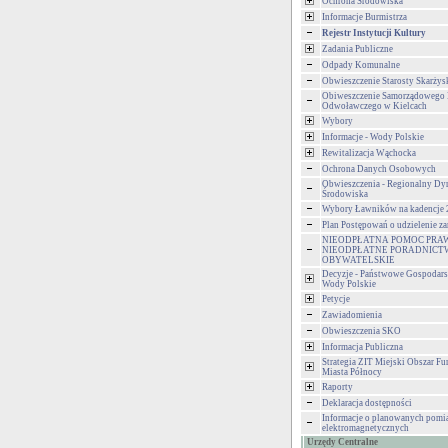
Ochrona Środowiska
Informacje Burmistrza
Rejestr Instytucji Kultury
Zadania Publiczne
Odpady Komunalne
Obwieszczenie Starosty Skarżys
Obiweszczenie Samorządowego
Odwoławczego w Kielcach
Wybory
Informacje - Wody Polskie
Rewitalizacja Wąchocka
Ochrona Danych Osobowych
Obwieszczenia - Regionalny Dy
Środowiska
Wybory Ławników na kadencje
Plan Postępowań o udzielenie 
NIEODPŁATNA POMOC PRA
NIEODPŁATNE PORADNICT
OBYWATELSKIE
Decyzje - Państwowe Gospodar
Wody Polskie
Petycje
Zawiadomienia
Obwieszczenia SKO
Informacja Publiczna
Strategia ZIT Miejski Obszar F
Miasta Północy
Raporty
Deklaracja dostępności
Informacje o planowanych pomia
elektromagnetycznych
Urzędy Centralne