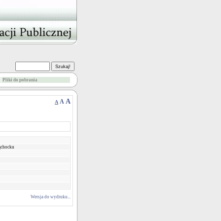
Pliki do pobrania
A
A
A
ąchocku
Wersja do wydruku...