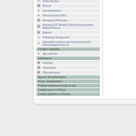
Wody Polskie
Petycje
Zawiadomienia
Obwieszczenia SKO
Informacja Publiczna
Strategia ZIT Miejski Obszar Funkcjonalny
Miasta Północy
Raporty
Deklaracja dostępności
Informacje o planowanych pomiarach pól
elektromagnetycznych
Urzędy Centralne
Spis adresów
Informacje
Przetargi
Ogłoszenia
Obwieszczenia
Sprawy do załatwienia
Wzory dokumentów
Podział administracyjny kraju
Urzędy pracy w Polsce
Urzędy skarbowe w Polsce