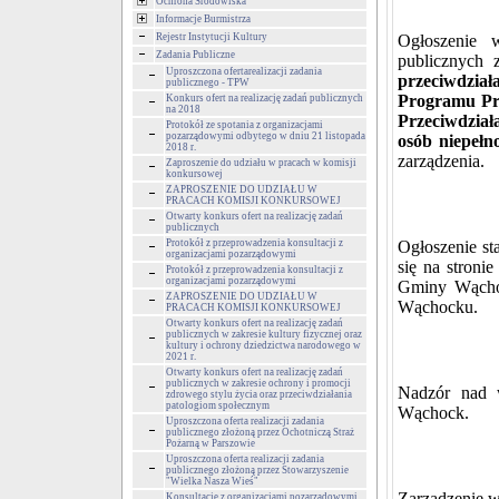
Ochrona Środowiska
Informacje Burmistrza
Rejestr Instytucji Kultury
Ogłoszenie 
Zadania Publiczne
publicznych 
Uproszczona ofertarealizacji zadania
przeciwdzi
publicznego - TPW
Programu Pr
Konkurs ofert na realizację zadań publicznych
na 2018
Przeciwdział
Protokół ze spotania z organizacjami
pozarządowymi odbytego w dniu 21 listopada
osób niepeł
2018 r.
zarządzenia.
Zaproszenie do udziału w pracach w komisji
konkursowej
ZAPROSZENIE DO UDZIAŁU W
PRACACH KOMISJI KONKURSOWEJ
Otwarty konkurs ofert na realizację zadań
publicznych
Protokół z przeprowadzenia konsultacji z
Ogłoszenie st
organizacjami pozarządowymi
się na stronie
Protokół z przeprowadzenia konsultacji z
organizacjami pozarządowymi
Gminy Wąchoc
ZAPROSZENIE DO UDZIAŁU W
Wąchocku.
PRACACH KOMISJI KONKURSOWEJ
Otwarty konkurs ofert na realizację zadań
publicznych w zakresie kultury fizycznej oraz
kultury i ochrony dziedzictwa narodowego w
2021 r.
Otwarty konkurs ofert na realizację zadań
publicznych w zakresie ochrony i promocji
Nadzór nad 
zdrowego stylu życia oraz przeciwdziałania
patologiom społecznym
Wąchock.
Uproszczona oferta realizacji zadania
publicznego złożoną przez Ochotniczą Straż
Pożarną w Parszowie
Uproszczona oferta realizacji zadania
publicznego złożoną przez Stowarzyszenie
"Wielka Nasza Wieś"
Zarządzenie w
Konsultacje z organizacjami pozarządowymi