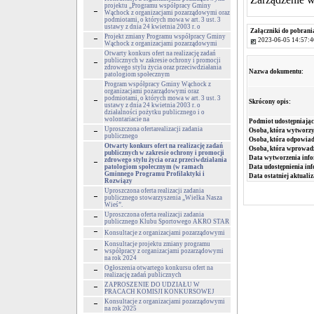
projektu „Programu współpracy Gminy
Wąchock z organizacjami pozarządowymi oraz
podmiotami, o których mowa w art. 3 ust. 3
ustawy z dnia 24 kwietnia 2003 r. o
Załączniki do pobrani
Projekt zmiany Programu współpracy Gminy
2023-06-05 14:57:4
Wąchock z organizacjami pozarządowymi
Otwarty konkurs ofert na realizację zadań
publicznych w zakresie ochrony i promocji
zdrowego stylu życia oraz przeciwdziałania
Nazwa dokumentu:
patologiom społecznym
Program współpracy Gminy Wąchock z
organizacjami pozarządowymi oraz
podmiotami, o których mowa w art. 3 ust. 3
Skrócony opis:
ustawy z dnia 24 kwietnia 2003 r. o
działalności pożytku publicznego i o
wolontariacie na
Podmiot udostępniając
Uproszczona ofertarealizacji zadania
Osoba, która wytworzy
publicznego
Osoba, która odpowiada
Otwarty konkurs ofert na realizację zadań
Osoba, która wprowad
publicznych w zakresie ochrony i promocji
Data wytworzenia info
zdrowego stylu życia oraz przeciwdziałania
patologiom społecznym (w ramach
Data udostępnienia inf
Gminnego Programu Profilaktyki i
Data ostatniej aktualiz
Rozwiązy
Uproszczona oferta realizacji zadania
publicznego stowarzyszenia „Wielka Nasza
Wieś”.
Uproszczona oferta realizacji zadania
publicznego Klubu Sportowego AKRO STAR
Konsultacje z organizacjami pozarządowymi
Konsultacje projektu zmiany programu
współpracy z organizacjami pozarządowymi
na rok 2024
Ogłoszenia otwartego konkursu ofert na
realizację zadań publicznych
ZAPROSZENIE DO UDZIAŁU W
PRACACH KOMISJI KONKURSOWEJ
Konsultacje z organizacjami pozarządowymi
na rok 2025