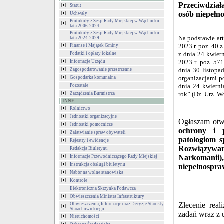
Przeciwdział
Statut
osób niepełn
Uchwały
Protokoły z Sesji Rady Miejskiej w Wąchocku
lata 2006-2024
Protokoły z Sesji Rady Miejskiej w Wąchocku
Na podstawie art
lata 2024-2029
2023 r. poz. 40 z 
Finanse i Majątek Gminy
z dnia 24 kwietn
Podatki i opłaty lokalne
2023 r. poz. 57
Informacje Urzędu
dnia 30 listopa
Zagospodarowanie przestrzenne
organizacjami p
Gospodarka komunalna
dnia 24 kwietni
Pozostałe
rok” (Dz. Urz. W
Zarządzenia Burmistrza
INNE
Rolnictwo
Jednostki organizacyjne
Ogłaszam otwa
Jednostki pomocnicze
ochrony i p
Załatwianie spraw obywateli
patologiom 
Rejestry i ewidencje
Rozwiązywa
Redakcja Biuletynu
Narkomanii
Informacje Przewodniczącego Rady Miejskiej
Instrukcja obsługi biuletynu
niepełnospr
Nabór na wolne stanowiska
Kontrole
Elektroniczna Skrzynka Podawcza
Obwieszczenia Ministra Infrastruktury
Zlecenie real
Obwieszczenia, Informacje oraz Decyzje Starosty
Starachowickiego
zadań wraz z u
Nieruchomości