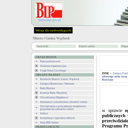
Wersja dla niedowidzących
Miasto i Gmina Wąchock
Statystyki
Rejestr zmian
Mapa 
URZĄD MIASTA
Dane podstawowe
Struktura organizacyjna
Urząd Stanu Cywilnego
INNE
>
Zadania Publ
ORGANY WŁADZY
zdrowego stylu życi
Burmistrz Miasta i Gminy Wąchock
Rozwiązy
Zastępca Burmistrza / Sekretarz
Rada Miejska
Komisje Rady Miejskiej
Oświadczenia Majątkowe
Informacja o zatrudnieniu członków rodzin
Oświadczenia o prowadzeniu działalności
gospodarczej członków rodzin
w sprawie
o
Sołtysi
publicznych 
Interpelacje i zapytania radnych
przeciwdzi
Sesje RM Online
Programu Pr
PRAWO LOKALNE