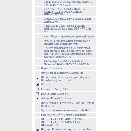
Gmina Wąchock ogłasza Otwarty Konkurs
Ofert nr POW-WHC/25
OTWARTY KONKURS OFERT NA
REALIZACJĘ W 2025 R. ZADAŃ
PUBLICZNYCH
Zaproszenie do udziału w pracach komisji
konkursowej
Uproszczona oferta realizacji zadania
publicznego złożona przez OSP w Wielkiej
Wsi.
Konsultacje z organizacjami pozarządowymi
Protokół z przeprowadzenia konsultacji z
organizacjami pozarządowymu
Otwarty konkurs ofert na realizację zadań
publicznych w zakresie ochrony i promocji
zdrowego stylu życia oraz przeciwdziałania
patologiom społecznym
ZAPROSZENIE DO UDZIAŁU W
PRACACH KOMISJI KONKURSOWEJ
Odpady Komunalne
Obwieszczenie Starosty Skarżyskiego
Obiweszczenie Samorządowego Kolegium
Odwoławczego w Kielcach
Wybory
Informacje - Wody Polskie
Rewitalizacja Wąchocka
Ochrona Danych Osobowych
Obwieszczenia - Regionalny Dyrektor Ochrony
Środowiska
Wybory Ławników na kadencje 2020-2023
Plan Postępowań o udzielenie zamówień
NIEODPŁATNA POMOC PRAWNA,
NIEODPŁATNE PORADNICTWO
OBYWATELSKIE
Decyzje - Państwowe Gospodarstwo Wodne