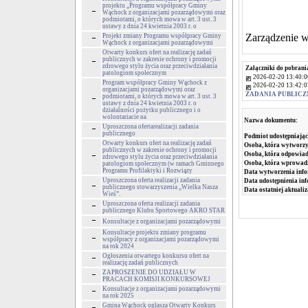
projektu „Programu współpracy Gminy
Wąchock z organizacjami pozarządowymi oraz
podmiotami, o których mowa w art. 3 ust. 3
ustawy z dnia 24 kwietnia 2003 r. o
Zarządzenie w
Projekt zmiany Programu współpracy Gminy
Wąchock z organizacjami pozarządowymi
Otwarty konkurs ofert na realizację zadań
publicznych w zakresie ochrony i promocji
zdrowego stylu życia oraz przeciwdziałania
Załączniki do pobrani
patologiom społecznym
2026-02-20 13:40:0
Program współpracy Gminy Wąchock z
2026-02-20 13:42:0
organizacjami pozarządowymi oraz
ZADANIA PUBLIC
podmiotami, o których mowa w art. 3 ust. 3
ustawy z dnia 24 kwietnia 2003 r. o
działalności pożytku publicznego i o
wolontariacie na
Nazwa dokumentu:
Uproszczona ofertarealizacji zadania
publicznego
Podmiot udostępniając
Otwarty konkurs ofert na realizację zadań
Osoba, która wytworzy
publicznych w zakresie ochrony i promocji
Osoba, która odpowiada
zdrowego stylu życia oraz przeciwdziałania
Osoba, która wprowad
patologiom społecznym (w ramach Gminnego
Programu Profilaktyki i Rozwiązy
Data wytworzenia info
Uproszczona oferta realizacji zadania
Data udostępnienia inf
publicznego stowarzyszenia „Wielka Nasza
Data ostatniej aktualiz
Wieś”.
Uproszczona oferta realizacji zadania
publicznego Klubu Sportowego AKRO STAR
Konsultacje z organizacjami pozarządowymi
Konsultacje projektu zmiany programu
współpracy z organizacjami pozarządowymi
na rok 2024
Ogłoszenia otwartego konkursu ofert na
realizację zadań publicznych
ZAPROSZENIE DO UDZIAŁU W
PRACACH KOMISJI KONKURSOWEJ
Konsultacje z organizacjami pozarządowymi
na rok 2025
Gmina Wąchock ogłasza Otwarty Konkurs