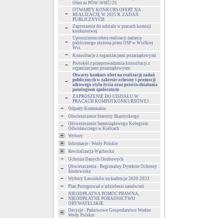
Ofert nr POW-WHC/25
OTWARTY KONKURS OFERT NA
REALIZACJĘ W 2025 R. ZADAŃ
PUBLICZNYCH
Zaproszenie do udziału w pracach komisji
konkursowej
Uproszczona oferta realizacji zadania
publicznego złożona przez OSP w Wielkiej
Wsi.
Konsultacje z organizacjami pozarządowymi
Protokół z przeprowadzenia konsultacji z
organizacjami pozarządowymu
Otwarty konkurs ofert na realizację zadań
publicznych w zakresie ochrony i promocji
zdrowego stylu życia oraz przeciwdziałania
patologiom społecznym
ZAPROSZENIE DO UDZIAŁU W
PRACACH KOMISJI KONKURSOWEJ
Odpady Komunalne
Obwieszczenie Starosty Skarżyskiego
Obiweszczenie Samorządowego Kolegium
Odwoławczego w Kielcach
Wybory
Informacje - Wody Polskie
Rewitalizacja Wąchocka
Ochrona Danych Osobowych
Obwieszczenia - Regionalny Dyrektor Ochrony
Środowiska
Wybory Ławników na kadencje 2020-2023
Plan Postępowań o udzielenie zamówień
NIEODPŁATNA POMOC PRAWNA,
NIEODPŁATNE PORADNICTWO
OBYWATELSKIE
Decyzje - Państwowe Gospodarstwo Wodne
Wody Polskie