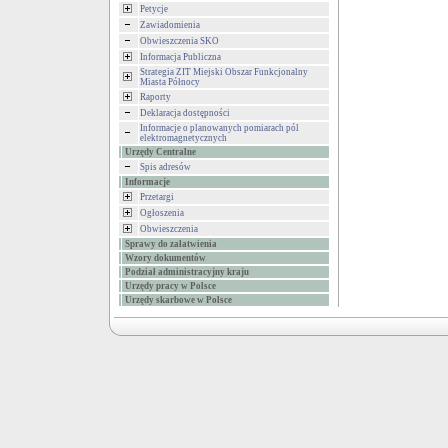
Petycje
Zawiadomienia
Obwieszczenia SKO
Informacja Publiczna
Strategia ZIT Miejski Obszar Funkcjonalny
Miasta Północy
Raporty
Deklaracja dostępności
Informacje o planowanych pomiarach pól
elektromagnetycznych
Urzędy Centralne
Spis adresów
Informacje
Przetargi
Ogłoszenia
Obwieszczenia
Sprawy do załatwienia
Wzory dokumentów
Podział administracyjny kraju
Urzędy pracy w Polsce
Urzędy skarbowe w Polsce