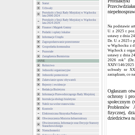
Profilakty
Statut
Przeciwdział
Uchwały
niepełnospraw
Protokoły z Sesji Rady Miejskiej w Wąchocku
lata 2006-2024
Protokoły z Sesji Rady Miejskiej w Wąchocku
lata 2024-2029
Na podstawie art
Finanse i Majątek Gminy
U. z 2025 r. poz. 
Podatki i opłaty lokalne
ustawy z dnia 24
Informacje Urzędu
Dz. U. z 2025 r.
Zagospodarowanie przestrzenne
w Wąchocku z dn
Gospodarka komunalna
Wąchock z organ
Pozostałe
ustawy z dnia 24
Zarządzenia Burmistrza
2026 rok” (Dz.
INNE
XXIV/146/2025 R
Rolnictwo
uchwały nr XXI
Jednostki organizacyjne
zarządzam, co na
Jednostki pomocnicze
Załatwianie spraw obywateli
Rejestry i ewidencje
Redakcja Biuletynu
Ogłaszam otwa
Informacje Przewodniczącego Rady Miejskiej
ochrony i pro
Instrukcja obsługi biuletynu
społecznym (
Nabór na wolne stanowiska
Problemów A
Kontrole
fizycznej, dz
Elektroniczna Skrzynka Podawcza
dziedzictwa n
Obwieszczenia Ministra Infrastruktury
Obwieszczenia, Informacje oraz Decyzje Starosty
Starachowickiego
Nieruchomości