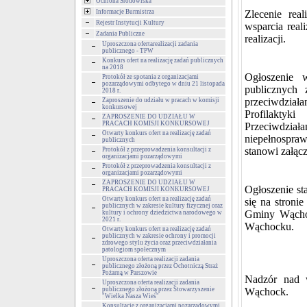
Ochrona Środowiska
Informacje Burmistrza
Zlecenie rea
Rejestr Instytucji Kultury
wsparcia real
Zadania Publiczne
realizacji.
Uproszczona ofertarealizacji zadania
publicznego - TPW
Konkurs ofert na realizację zadań publicznych
na 2018
Ogłoszenie 
Protokół ze spotania z organizacjami
pozarządowymi odbytego w dniu 21 listopada
publicznych 
2018 r.
przeciwdział
Zaproszenie do udziału w pracach w komisji
konkursowej
Profilakty
ZAPROSZENIE DO UDZIAŁU W
PRACACH KOMISJI KONKURSOWEJ
Przeciwdział
Otwarty konkurs ofert na realizację zadań
niepełnospraw
publicznych
stanowi załącz
Protokół z przeprowadzenia konsultacji z
organizacjami pozarządowymi
Protokół z przeprowadzenia konsultacji z
organizacjami pozarządowymi
ZAPROSZENIE DO UDZIAŁU W
Ogłoszenie st
PRACACH KOMISJI KONKURSOWEJ
Otwarty konkurs ofert na realizację zadań
się na stronie
publicznych w zakresie kultury fizycznej oraz
Gminy Wąchoc
kultury i ochrony dziedzictwa narodowego w
2021 r.
Wąchocku.
Otwarty konkurs ofert na realizację zadań
publicznych w zakresie ochrony i promocji
zdrowego stylu życia oraz przeciwdziałania
patologiom społecznym
Uproszczona oferta realizacji zadania
publicznego złożoną przez Ochotniczą Straż
Pożarną w Parszowie
Nadzór nad 
Uproszczona oferta realizacji zadania
publicznego złożoną przez Stowarzyszenie
Wąchock.
"Wielka Nasza Wieś"
Konsultacje z organizacjami pozarządowymi