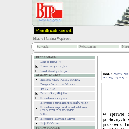
Wersja dla niedowidzących
Miasto i Gmina Wąchock
Statystyki
Rejestr zmian
Mapa 
URZĄD MIASTA
Dane podstawowe
Struktura organizacyjna
Urząd Stanu Cywilnego
INNE
>
Zadania Publ
ORGANY WŁADZY
zdrowego stylu życia
Burmistrz Miasta i Gminy Wąchock
Zastępca Burmistrza / Sekretarz
Rada Miejska
Komisje Rady Miejskiej
Oświadczenia Majątkowe
Informacja o zatrudnieniu członków rodzin
Oświadczenia o prowadzeniu działalności
gospodarczej członków rodzin
w sprawie o
Sołtysi
publicznych 
Interpelacje i zapytania radnych
Sesje RM Online
przeciwdział
PRAWO LOKALNE