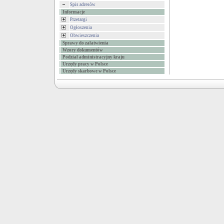
Spis adresów
Informacje
Przetargi
Ogłoszenia
Obwieszczenia
Sprawy do załatwienia
Wzory dokumentów
Podział administracyjny kraju
Urzędy pracy w Polsce
Urzędy skarbowe w Polsce