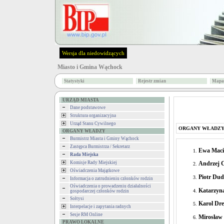
Wersja dla niedowidzących
Miasto i Gmina Wąchock
Statystyki
Rejestr zmian
Mapa 
URZĄD MIASTA
Dane podstawowe
Struktura organizacyjna
Urząd Stanu Cywilnego
ORGANY WŁADZ
ORGANY WŁADZY
Burmistrz Miasta i Gminy Wąchock
Zastępca Burmistrza / Sekretarz
Ewa Maci
Rada Miejska
Komisje Rady Miejskiej
Andrzej 
Oświadczenia Majątkowe
Piotr Du
Informacja o zatrudnieniu członków rodzin
Oświadczenia o prowadzeniu działalności
Katarzyn
gospodarczej członków rodzin
Sołtysi
Karol Dre
Interpelacje i zapytania radnych
Sesje RM Online
Mirosław 
PRAWO LOKALNE