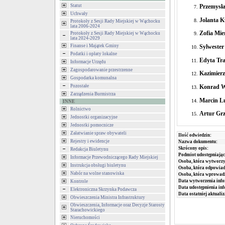
Przemysł
Statut
Uchwały
Jolanta 
Protokoły z Sesji Rady Miejskiej w Wąchocku
lata 2006-2024
Zofia Mie
Protokoły z Sesji Rady Miejskiej w Wąchocku
lata 2024-2029
Sylwester
Finanse i Majątek Gminy
Podatki i opłaty lokalne
Edyta Tr
Informacje Urzędu
Zagospodarowanie przestrzenne
Kazimierz
Gospodarka komunalna
Konrad W
Pozostałe
Zarządzenia Burmistrza
Marcin Lu
INNE
Rolnictwo
Artur Grz
Jednostki organizacyjne
Jednostki pomocnicze
Załatwianie spraw obywateli
Ilość odwiedzin:
Rejestry i ewidencje
Nazwa dokumentu:
Skrócony opis:
Redakcja Biuletynu
Podmiot udostępniając
Informacje Przewodniczącego Rady Miejskiej
Osoba, która wytworzy
Instrukcja obsługi biuletynu
Osoba, która odpowiada
Nabór na wolne stanowiska
Osoba, która wprowad
Data wytworzenia info
Kontrole
Data udostępnienia inf
Elektroniczna Skrzynka Podawcza
Data ostatniej aktualiz
Obwieszczenia Ministra Infrastruktury
Obwieszczenia, Informacje oraz Decyzje Starosty
Starachowickiego
Nieruchomości