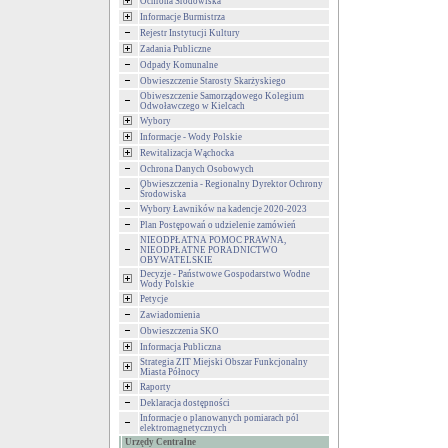
Ochrona Środowiska
Informacje Burmistrza
Rejestr Instytucji Kultury
Zadania Publiczne
Odpady Komunalne
Obwieszczenie Starosty Skarżyskiego
Obiweszczenie Samorządowego Kolegium
Odwoławczego w Kielcach
Wybory
Informacje - Wody Polskie
Rewitalizacja Wąchocka
Ochrona Danych Osobowych
Obwieszczenia - Regionalny Dyrektor Ochrony
Środowiska
Wybory Ławników na kadencje 2020-2023
Plan Postępowań o udzielenie zamówień
NIEODPŁATNA POMOC PRAWNA,
NIEODPŁATNE PORADNICTWO
OBYWATELSKIE
Decyzje - Państwowe Gospodarstwo Wodne
Wody Polskie
Petycje
Zawiadomienia
Obwieszczenia SKO
Informacja Publiczna
Strategia ZIT Miejski Obszar Funkcjonalny
Miasta Północy
Raporty
Deklaracja dostępności
Informacje o planowanych pomiarach pól
elektromagnetycznych
Urzędy Centralne