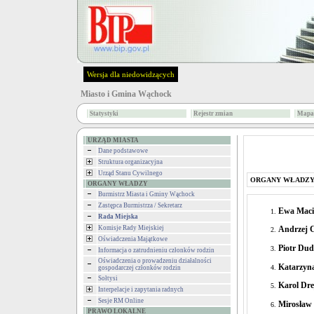
Wersja dla niedowidzących
Miasto i Gmina Wąchock
Statystyki
Rejestr zmian
Mapa 
URZĄD MIASTA
Dane podstawowe
Struktura organizacyjna
Urząd Stanu Cywilnego
ORGANY WŁADZ
ORGANY WŁADZY
Burmistrz Miasta i Gminy Wąchock
Zastępca Burmistrza / Sekretarz
Ewa Maci
Rada Miejska
Komisje Rady Miejskiej
Andrzej 
Oświadczenia Majątkowe
Piotr Du
Informacja o zatrudnieniu członków rodzin
Oświadczenia o prowadzeniu działalności
Katarzyn
gospodarczej członków rodzin
Sołtysi
Karol Dre
Interpelacje i zapytania radnych
Sesje RM Online
Mirosław 
PRAWO LOKALNE