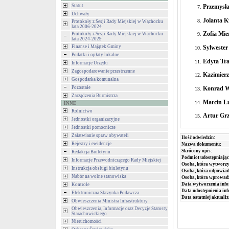
Przemysł
Statut
Uchwały
Jolanta 
Protokoły z Sesji Rady Miejskiej w Wąchocku
lata 2006-2024
Zofia Mie
Protokoły z Sesji Rady Miejskiej w Wąchocku
lata 2024-2029
Sylwester
Finanse i Majątek Gminy
Podatki i opłaty lokalne
Edyta Tr
Informacje Urzędu
Zagospodarowanie przestrzenne
Kazimierz
Gospodarka komunalna
Konrad W
Pozostałe
Zarządzenia Burmistrza
Marcin Lu
INNE
Rolnictwo
Artur Grz
Jednostki organizacyjne
Jednostki pomocnicze
Załatwianie spraw obywateli
Ilość odwiedzin:
Rejestry i ewidencje
Nazwa dokumentu:
Skrócony opis:
Redakcja Biuletynu
Podmiot udostępniając
Informacje Przewodniczącego Rady Miejskiej
Osoba, która wytworzy
Instrukcja obsługi biuletynu
Osoba, która odpowiada
Nabór na wolne stanowiska
Osoba, która wprowad
Data wytworzenia info
Kontrole
Data udostępnienia inf
Elektroniczna Skrzynka Podawcza
Data ostatniej aktualiz
Obwieszczenia Ministra Infrastruktury
Obwieszczenia, Informacje oraz Decyzje Starosty
Starachowickiego
Nieruchomości