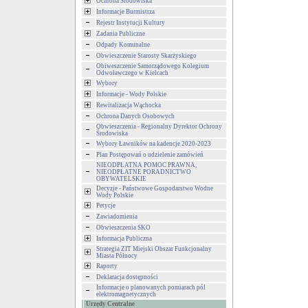
Ochrona Środowiska
Informacje Burmistrza
Rejestr Instytucji Kultury
Zadania Publiczne
Odpady Komunalne
Obwieszczenie Starosty Skarżyskiego
Obiweszczenie Samorządowego Kolegium
Odwoławczego w Kielcach
Wybory
Informacje - Wody Polskie
Rewitalizacja Wąchocka
Ochrona Danych Osobowych
Obwieszczenia - Regionalny Dyrektor Ochrony
Środowiska
Wybory Ławników na kadencje 2020-2023
Plan Postępowań o udzielenie zamówień
NIEODPŁATNA POMOC PRAWNA,
NIEODPŁATNE PORADNICTWO
OBYWATELSKIE
Decyzje - Państwowe Gospodarstwo Wodne
Wody Polskie
Petycje
Zawiadomienia
Obwieszczenia SKO
Informacja Publiczna
Strategia ZIT Miejski Obszar Funkcjonalny
Miasta Północy
Raporty
Deklaracja dostępności
Informacje o planowanych pomiarach pól
elektromagnetycznych
Urzędy Centralne