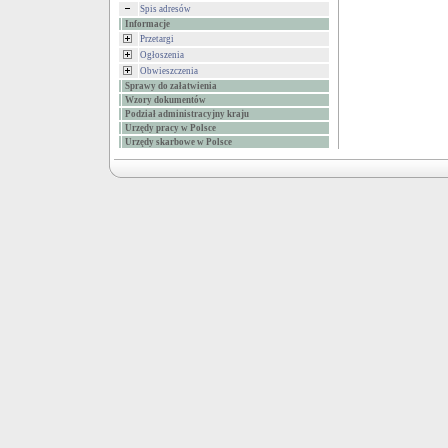
Spis adresów
Informacje
Przetargi
Ogłoszenia
Obwieszczenia
Sprawy do załatwienia
Wzory dokumentów
Podział administracyjny kraju
Urzędy pracy w Polsce
Urzędy skarbowe w Polsce