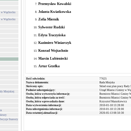
Przemysław Kowalski
Jolanta Kwiatkowska
ej w Wąchocku
Zofia Miernik
ej w Wąchocku
Sylwester Rudzki
Edyta Traczyńska
Kazimierz Winiarczyk
Konrad Wojtachnio
Marcin Lubieniecki
Artur Grzelka
Ilość odwiedzin:
77625
Nazwa dokumentu:
Rada Miejska
Skrócony opis:
Skład oraz plan pracy Rady
Podmiot udostępniający:
Urząd Miasta i Gminy w W
dy Miejskiej
Osoba, która wytworzyła informację:
Burmistrz Miasta i Gminy 
Osoba, która odpowiada za treść:
Burmistrz Miasta i Gminy 
Osoba, która wprowadzała dane:
Krzysztof Mazurkiewicz
Data wytworzenia informacji:
2010-01-18 13:28:00
Data udostępnienia informacji:
2010-01-18 13:28:00
za
Data ostatniej aktualizacji:
2026-05-13 08:50:30
uktury
Decyzje Starosty