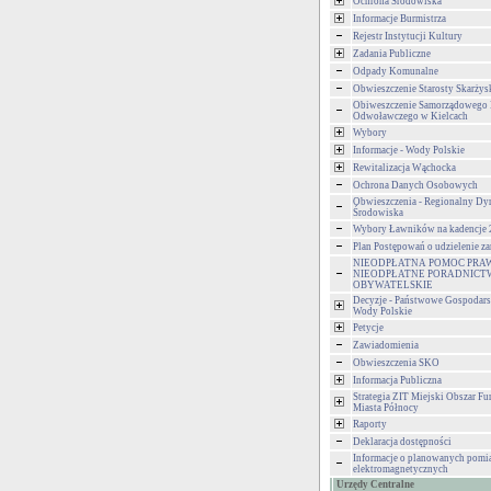
Ochrona Środowiska
Informacje Burmistrza
Rejestr Instytucji Kultury
Zadania Publiczne
Odpady Komunalne
Obwieszczenie Starosty Skarżys
Obiweszczenie Samorządowego
Odwoławczego w Kielcach
Wybory
Informacje - Wody Polskie
Rewitalizacja Wąchocka
Ochrona Danych Osobowych
Obwieszczenia - Regionalny Dy
Środowiska
Wybory Ławników na kadencje
Plan Postępowań o udzielenie 
NIEODPŁATNA POMOC PRA
NIEODPŁATNE PORADNICT
OBYWATELSKIE
Decyzje - Państwowe Gospodar
Wody Polskie
Petycje
Zawiadomienia
Obwieszczenia SKO
Informacja Publiczna
Strategia ZIT Miejski Obszar F
Miasta Północy
Raporty
Deklaracja dostępności
Informacje o planowanych pomia
elektromagnetycznych
Urzędy Centralne