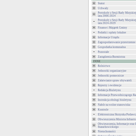
Statut
Uchwały
Protokoły z Sesji Rady Miejski
lata 2006-2024
Protokoły z Sesji Rady Miejski
lata 2024-2029
Finanse i Majątek Gminy
Podatki i opłaty lokalne
Informacje Urzędu
Zagospodarowanie przestrzenne
Gospodarka komunalna
Pozostałe
Zarządzenia Burmistrza
INNE
Rolnictwo
Jednostki organizacyjne
Jednostki pomocnicze
Załatwianie spraw obywateli
Rejestry i ewidencje
Redakcja Biuletynu
Informacje Przewodniczącego Ra
Instrukcja obsługi biuletynu
Nabór na wolne stanowiska
Kontrole
Elektroniczna Skrzynka Podawc
Obwieszczenia Ministra Infrastr
Obwieszczenia, Informacje oraz 
Starachowickiego
Nieruchomości