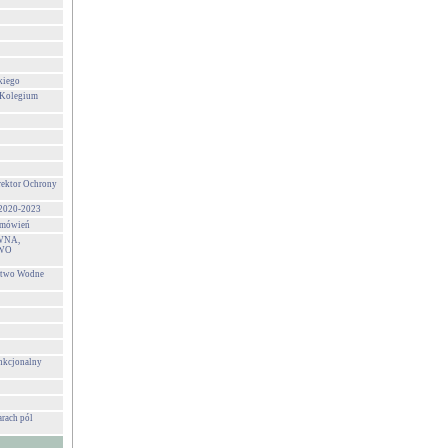
kiego
 Kolegium
rektor Ochrony
 2020-2023
zamówień
WNA,
WO
stwo Wodne
unkcjonalny
rach pól