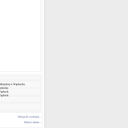
 Miejskiej w Wąchocku.
ąchocku
Wąchock
Wąchock
Wersja do wydruku...
Rejestr zmian...