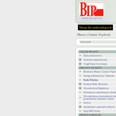
Wersja dla niedowidzących
Miasto i Gmina Wąchock
Statystyki
URZĄD MIASTA
Dane podstawowe
Struktura organizacyjna
Urząd Stanu Cywilnego
ORGANY WŁADZY
Burmistrz Miasta i Gminy Wąch
Zastępca Burmistrza / Sekretarz
Rada Miejska
Komisje Rady Miejskiej
Oświadczenia Majątkowe
Informacja o zatrudnieniu człon
Oświadczenia o prowadzeniu dzi
gospodarczej członków rodzin
Sołtysi
Interpelacje i zapytania radnych
Sesje RM Online
PRAWO LOKALNE