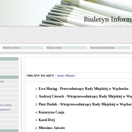
Rejestr zmian
Mapa strony
Instrukcja biuletynu
ORGANY WŁADZY
>
Rada Miejska
ock
Ewa Maciąg - Przewodniczący Rady Miejskiej w Wąchocku
Andrzej Cioroch - Wiceprzewodniczący Rady Miejskiej w W
Piotr Dudek - Wiceprzewodniczący Rady Miejskiej w Wącho
ków rodzin
ałalności
Katarzyna Czaja
Karol Drej
Mirosław Jaźwiec