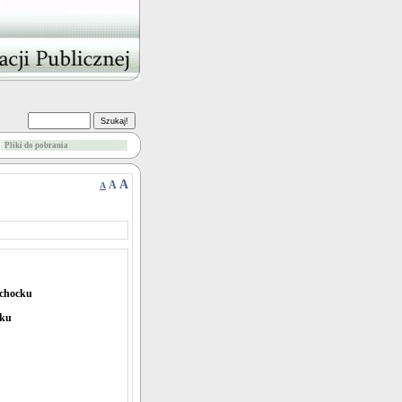
Pliki do pobrania
A
A
A
ąchocku
cku