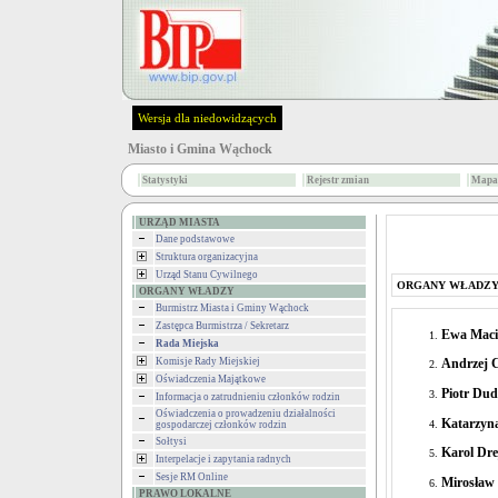
Wersja dla niedowidzących
Miasto i Gmina Wąchock
Statystyki
Rejestr zmian
Mapa 
URZĄD MIASTA
Dane podstawowe
Struktura organizacyjna
Urząd Stanu Cywilnego
ORGANY WŁADZ
ORGANY WŁADZY
Burmistrz Miasta i Gminy Wąchock
Zastępca Burmistrza / Sekretarz
Ewa Maci
Rada Miejska
Komisje Rady Miejskiej
Andrzej 
Oświadczenia Majątkowe
Piotr Du
Informacja o zatrudnieniu członków rodzin
Oświadczenia o prowadzeniu działalności
Katarzyn
gospodarczej członków rodzin
Sołtysi
Karol Dre
Interpelacje i zapytania radnych
Sesje RM Online
Mirosław 
PRAWO LOKALNE