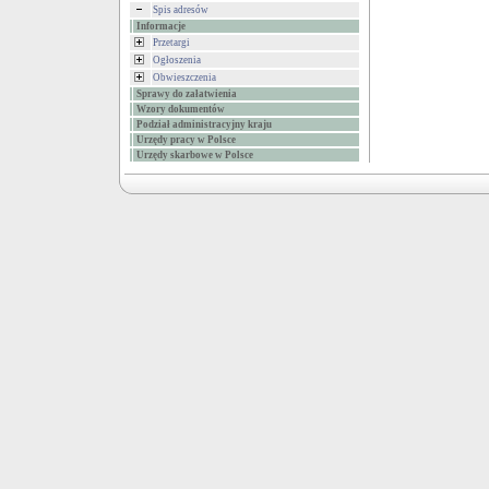
Spis adresów
Informacje
Przetargi
Ogłoszenia
Obwieszczenia
Sprawy do załatwienia
Wzory dokumentów
Podział administracyjny kraju
Urzędy pracy w Polsce
Urzędy skarbowe w Polsce