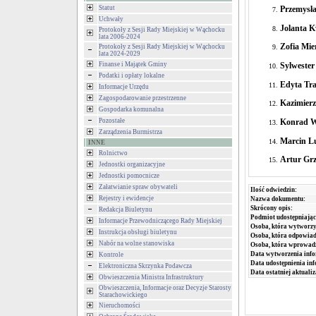
Przemysł
Statut
Uchwały
Jolanta 
Protokoły z Sesji Rady Miejskiej w Wąchocku
lata 2006-2024
Zofia Mie
Protokoły z Sesji Rady Miejskiej w Wąchocku
lata 2024-2029
Sylwester
Finanse i Majątek Gminy
Podatki i opłaty lokalne
Edyta Tr
Informacje Urzędu
Zagospodarowanie przestrzenne
Kazimierz
Gospodarka komunalna
Konrad W
Pozostałe
Zarządzenia Burmistrza
Marcin Lu
INNE
Rolnictwo
Artur Grz
Jednostki organizacyjne
Jednostki pomocnicze
Załatwianie spraw obywateli
Ilość odwiedzin:
Rejestry i ewidencje
Nazwa dokumentu:
Skrócony opis:
Redakcja Biuletynu
Podmiot udostępniając
Informacje Przewodniczącego Rady Miejskiej
Osoba, która wytworzy
Instrukcja obsługi biuletynu
Osoba, która odpowiada
Nabór na wolne stanowiska
Osoba, która wprowad
Data wytworzenia info
Kontrole
Data udostępnienia inf
Elektroniczna Skrzynka Podawcza
Data ostatniej aktualiz
Obwieszczenia Ministra Infrastruktury
Obwieszczenia, Informacje oraz Decyzje Starosty
Starachowickiego
Nieruchomości