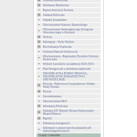
Ochrona Środowiska
Informacje Burmistrza
Rejestr Instytucji Kultury
Zadania Publiczne
Odpady Komunalne
Obwieszczenie Starosty Skarżyskiego
Obiweszczenie Samorządowego Kolegium
Odwoławczego w Kielcach
Wybory
Informacje - Wody Polskie
Rewitalizacja Wąchocka
Ochrona Danych Osobowych
Obwieszczenia - Regionalny Dyrektor Ochrony
Środowiska
Wybory Ławników na kadencje 2020-2023
Plan Postępowań o udzielenie zamówień
NIEODPŁATNA POMOC PRAWNA,
NIEODPŁATNE PORADNICTWO
OBYWATELSKIE
Decyzje - Państwowe Gospodarstwo Wodne
Wody Polskie
Petycje
Zawiadomienia
Obwieszczenia SKO
Informacja Publiczna
Strategia ZIT Miejski Obszar Funkcjonalny
Miasta Północy
Raporty
Deklaracja dostępności
Informacje o planowanych pomiarach pól
elektromagnetycznych
Urzędy Centralne