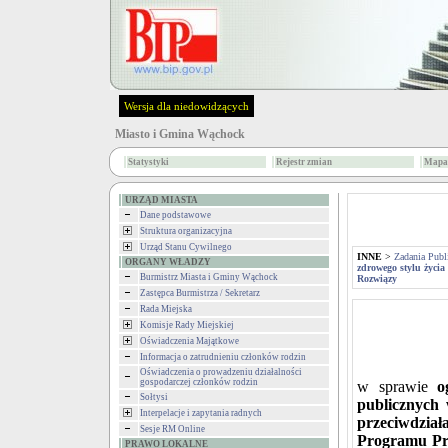
Wersja dla niedowidzących
Miasto i Gmina Wąchock
Statystyki
Rejestr zmian
Mapa 
URZĄD MIASTA
Dane podstawowe
Struktura organizacyjna
Urząd Stanu Cywilnego
INNE
>
Zadania Publ
ORGANY WŁADZY
zdrowego stylu życi
Burmistrz Miasta i Gminy Wąchock
Rozwiązy
Zastępca Burmistrza / Sekretarz
Rada Miejska
Komisje Rady Miejskiej
Oświadczenia Majątkowe
Informacja o zatrudnieniu członków rodzin
Oświadczenia o prowadzeniu działalności
gospodarczej członków rodzin
w sprawie
o
Sołtysi
publicznych 
Interpelacje i zapytania radnych
przeciwdzi
Sesje RM Online
Programu Pr
PRAWO LOKALNE