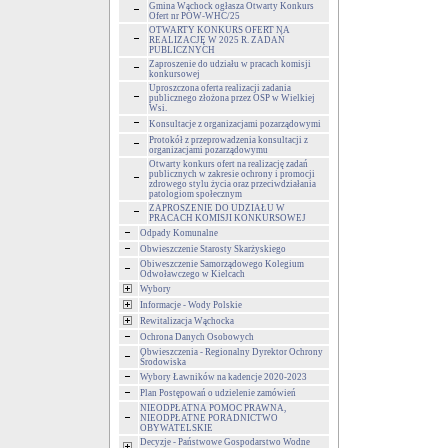
Gmina Wąchock ogłasza Otwarty Konkurs
Ofert nr POW-WHC/25
OTWARTY KONKURS OFERT NA
REALIZACJĘ W 2025 R. ZADAŃ
PUBLICZNYCH
Zaproszenie do udziału w pracach komisji
konkursowej
Uproszczona oferta realizacji zadania
publicznego złożona przez OSP w Wielkiej
Wsi.
Konsultacje z organizacjami pozarządowymi
Protokół z przeprowadzenia konsultacji z
organizacjami pozarządowymu
Otwarty konkurs ofert na realizację zadań
publicznych w zakresie ochrony i promocji
zdrowego stylu życia oraz przeciwdziałania
patologiom społecznym
ZAPROSZENIE DO UDZIAŁU W
PRACACH KOMISJI KONKURSOWEJ
Odpady Komunalne
Obwieszczenie Starosty Skarżyskiego
Obiweszczenie Samorządowego Kolegium
Odwoławczego w Kielcach
Wybory
Informacje - Wody Polskie
Rewitalizacja Wąchocka
Ochrona Danych Osobowych
Obwieszczenia - Regionalny Dyrektor Ochrony
Środowiska
Wybory Ławników na kadencje 2020-2023
Plan Postępowań o udzielenie zamówień
NIEODPŁATNA POMOC PRAWNA,
NIEODPŁATNE PORADNICTWO
OBYWATELSKIE
Decyzje - Państwowe Gospodarstwo Wodne