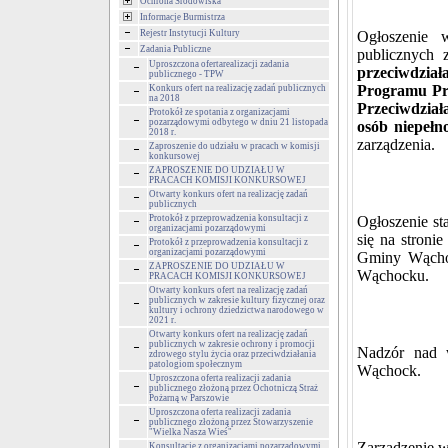
Ochrona Środowiska
Informacje Burmistrza
Rejestr Instytucji Kultury
Ogłoszenie 
Zadania Publiczne
publicznych 
Uproszczona ofertarealizacji zadania
przeciwdzi
publicznego - TPW
Programu Pr
Konkurs ofert na realizację zadań publicznych
na 2018
Przeciwdział
Protokół ze spotania z organizacjami
pozarządowymi odbytego w dniu 21 listopada
osób niepeł
2018 r.
zarządzenia.
Zaproszenie do udziału w pracach w komisji
konkursowej
ZAPROSZENIE DO UDZIAŁU W
PRACACH KOMISJI KONKURSOWEJ
Otwarty konkurs ofert na realizację zadań
publicznych
Protokół z przeprowadzenia konsultacji z
Ogłoszenie st
organizacjami pozarządowymi
się na stronie
Protokół z przeprowadzenia konsultacji z
organizacjami pozarządowymi
Gminy Wąchoc
ZAPROSZENIE DO UDZIAŁU W
Wąchocku.
PRACACH KOMISJI KONKURSOWEJ
Otwarty konkurs ofert na realizację zadań
publicznych w zakresie kultury fizycznej oraz
kultury i ochrony dziedzictwa narodowego w
2021 r.
Otwarty konkurs ofert na realizację zadań
publicznych w zakresie ochrony i promocji
Nadzór nad 
zdrowego stylu życia oraz przeciwdziałania
patologiom społecznym
Wąchock.
Uproszczona oferta realizacji zadania
publicznego złożoną przez Ochotniczą Straż
Pożarną w Parszowie
Uproszczona oferta realizacji zadania
publicznego złożoną przez Stowarzyszenie
"Wielka Nasza Wieś"
Zarządzenie w
Konsultacje z organizacjami pozarządowymi