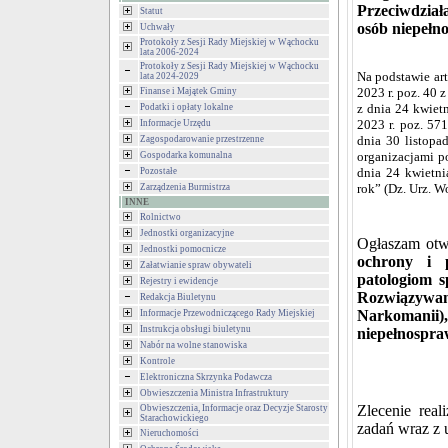
Przeciwdział
Statut
osób niepełn
Uchwały
Protokoły z Sesji Rady Miejskiej w Wąchocku
lata 2006-2024
Protokoły z Sesji Rady Miejskiej w Wąchocku
Na podstawie art
lata 2024-2029
2023 r. poz. 40 z 
Finanse i Majątek Gminy
z dnia 24 kwietn
Podatki i opłaty lokalne
2023 r. poz. 57
Informacje Urzędu
dnia 30 listopa
Zagospodarowanie przestrzenne
organizacjami p
Gospodarka komunalna
dnia 24 kwietni
Pozostałe
rok” (Dz. Urz. W
Zarządzenia Burmistrza
INNE
Rolnictwo
Jednostki organizacyjne
Ogłaszam otwa
Jednostki pomocnicze
ochrony i p
Załatwianie spraw obywateli
patologiom 
Rejestry i ewidencje
Rozwiązywa
Redakcja Biuletynu
Narkomanii
Informacje Przewodniczącego Rady Miejskiej
Instrukcja obsługi biuletynu
niepełnospr
Nabór na wolne stanowiska
Kontrole
Elektroniczna Skrzynka Podawcza
Obwieszczenia Ministra Infrastruktury
Zlecenie real
Obwieszczenia, Informacje oraz Decyzje Starosty
Starachowickiego
zadań wraz z u
Nieruchomości