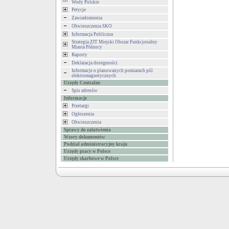
Wody Polskie
Petycje
Zawiadomienia
Obwieszczenia SKO
Informacja Publiczna
Strategia ZIT Miejski Obszar Funkcjonalny
Miasta Północy
Raporty
Deklaracja dostępności
Informacje o planowanych pomiarach pól
elektromagnetycznych
Urzędy Centralne
Spis adresów
Informacje
Przetargi
Ogłoszenia
Obwieszczenia
Sprawy do załatwienia
Wzory dokumentów
Podział administracyjny kraju
Urzędy pracy w Polsce
Urzędy skarbowe w Polsce