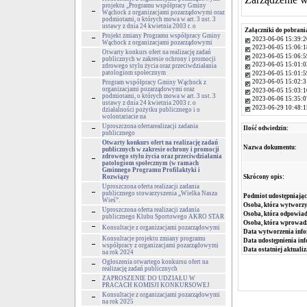
projektu „Programu współpracy Gminy
Wąchock z organizacjami pozarządowymi oraz
podmiotami, o których mowa w art. 3 ust. 3
ustawy z dnia 24 kwietnia 2003 r. o
Załączniki do pobrani
Projekt zmiany Programu współpracy Gminy
2023-06-06 15:39:2
Wąchock z organizacjami pozarządowymi
2023-06-05 15:06:1
Otwarty konkurs ofert na realizację zadań
2023-06-05 15:06:5
publicznych w zakresie ochrony i promocji
2023-06-05 15:01:0
zdrowego stylu życia oraz przeciwdziałania
patologiom społecznym
2023-06-05 15:01:5
2023-06-05 15:02:3
Program współpracy Gminy Wąchock z
organizacjami pozarządowymi oraz
2023-06-05 15:03:1
podmiotami, o których mowa w art. 3 ust. 3
2023-06-06 15:35:0
ustawy z dnia 24 kwietnia 2003 r. o
2023-06-29 10:48:1
działalności pożytku publicznego i o
wolontariacie na
Uproszczona ofertarealizacji zadania
Ilość odwiedzin:
publicznego
Otwarty konkurs ofert na realizację zadań
Nazwa dokumentu:
publicznych w zakresie ochrony i promocji
zdrowego stylu życia oraz przeciwdziałania
patologiom społecznym (w ramach
Gminnego Programu Profilaktyki i
Rozwiązy
Skrócony opis:
Uproszczona oferta realizacji zadania
publicznego stowarzyszenia „Wielka Nasza
Podmiot udostępniając
Wieś”.
Osoba, która wytworzy
Uproszczona oferta realizacji zadania
Osoba, która odpowiada
publicznego Klubu Sportowego AKRO STAR
Osoba, która wprowad
Konsultacje z organizacjami pozarządowymi
Data wytworzenia info
Konsultacje projektu zmiany programu
Data udostępnienia inf
współpracy z organizacjami pozarządowymi
Data ostatniej aktualiz
na rok 2024
Ogłoszenia otwartego konkursu ofert na
realizację zadań publicznych
ZAPROSZENIE DO UDZIAŁU W
PRACACH KOMISJI KONKURSOWEJ
Konsultacje z organizacjami pozarządowymi
na rok 2025