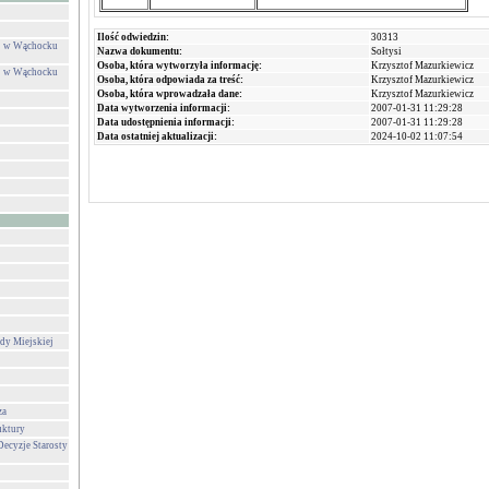
Ilość odwiedzin:
30313
ej w Wąchocku
Nazwa dokumentu:
Sołtysi
Osoba, która wytworzyła informację:
Krzysztof Mazurkiewicz
ej w Wąchocku
Osoba, która odpowiada za treść:
Krzysztof Mazurkiewicz
Osoba, która wprowadzała dane:
Krzysztof Mazurkiewicz
Data wytworzenia informacji:
2007-01-31 11:29:28
Data udostępnienia informacji:
2007-01-31 11:29:28
Data ostatniej aktualizacji:
2024-10-02 11:07:54
dy Miejskiej
za
uktury
Decyzje Starosty