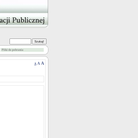
Pliki do pobrania
A
A
A