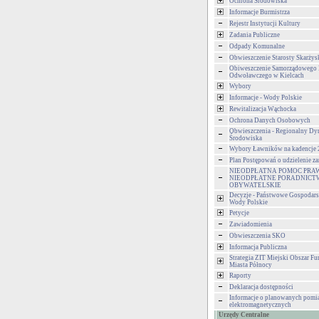
Ochrona Środowiska
Informacje Burmistrza
Rejestr Instytucji Kultury
Zadania Publiczne
Odpady Komunalne
Obwieszczenie Starosty Skarżys
Obiweszczenie Samorządowego
Odwoławczego w Kielcach
Wybory
Informacje - Wody Polskie
Rewitalizacja Wąchocka
Ochrona Danych Osobowych
Obwieszczenia - Regionalny Dy
Środowiska
Wybory Ławników na kadencje
Plan Postępowań o udzielenie 
NIEODPŁATNA POMOC PRA
NIEODPŁATNE PORADNICT
OBYWATELSKIE
Decyzje - Państwowe Gospodar
Wody Polskie
Petycje
Zawiadomienia
Obwieszczenia SKO
Informacja Publiczna
Strategia ZIT Miejski Obszar F
Miasta Północy
Raporty
Deklaracja dostępności
Informacje o planowanych pomia
elektromagnetycznych
Urzędy Centralne