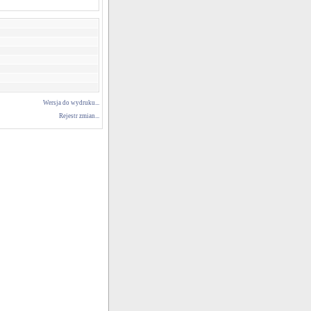
Wersja do wydruku...
Rejestr zmian...