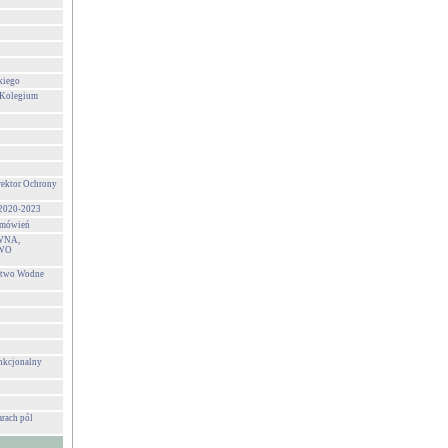
kiego
 Kolegium
rektor Ochrony
 2020-2023
zamówień
WNA,
WO
stwo Wodne
unkcjonalny
rach pól