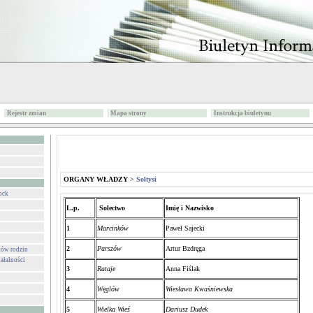
Rejestr zmian
Mapa strony
Instrukcja biuletynu
ORGANY WŁADZY
>
Sołtysi
ock
L.p.
Sołectwo
Imię i Nazwisko
1
Marcinków
Paweł Sajecki
2
Parszów
Artur Bzdręga
ków rodzin
ałalności
3
Rataje
Anna Fiślak
4
Węglów
Wiesława Kwaśniewska
5
Wielka Wieś
Dariusz Dudek