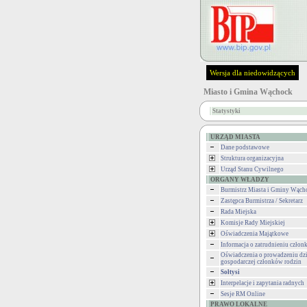
Wersja dla niedowidzących
Miasto i Gmina Wąchock
Statystyki
URZĄD MIASTA
Dane podstawowe
Struktura organizacyjna
Urząd Stanu Cywilnego
ORGANY WŁADZY
Burmistrz Miasta i Gminy Wąch
Zastępca Burmistrza / Sekretarz
Rada Miejska
Komisje Rady Miejskiej
Oświadczenia Majątkowe
Informacja o zatrudnieniu człon
Oświadczenia o prowadzeniu dzi
gospodarczej członków rodzin
Sołtysi
Interpelacje i zapytania radnych
Sesje RM Online
PRAWO LOKALNE