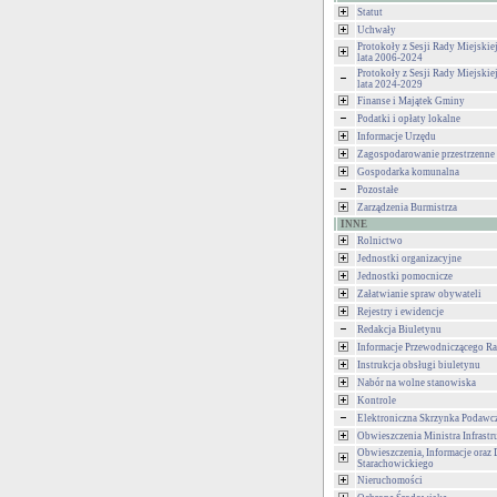
Statut
Uchwały
Protokoły z Sesji Rady Miejski
lata 2006-2024
Protokoły z Sesji Rady Miejski
lata 2024-2029
Finanse i Majątek Gminy
Podatki i opłaty lokalne
Informacje Urzędu
Zagospodarowanie przestrzenne
Gospodarka komunalna
Pozostałe
Zarządzenia Burmistrza
INNE
Rolnictwo
Jednostki organizacyjne
Jednostki pomocnicze
Załatwianie spraw obywateli
Rejestry i ewidencje
Redakcja Biuletynu
Informacje Przewodniczącego Ra
Instrukcja obsługi biuletynu
Nabór na wolne stanowiska
Kontrole
Elektroniczna Skrzynka Podawc
Obwieszczenia Ministra Infrastr
Obwieszczenia, Informacje oraz 
Starachowickiego
Nieruchomości