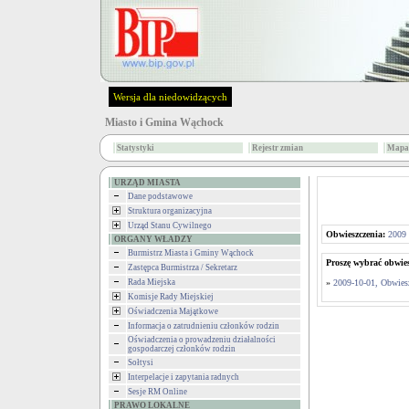
Wersja dla niedowidzących
Miasto i Gmina Wąchock
Statystyki
Rejestr zmian
Mapa 
URZĄD MIASTA
Dane podstawowe
Struktura organizacyjna
Urząd Stanu Cywilnego
Obwieszczenia:
2009
ORGANY WŁADZY
Burmistrz Miasta i Gminy Wąchock
Proszę wybrać obwies
Zastępca Burmistrza / Sekretarz
Rada Miejska
»
2009-10-01, Obwies
Komisje Rady Miejskiej
Oświadczenia Majątkowe
Informacja o zatrudnieniu członków rodzin
Oświadczenia o prowadzeniu działalności
gospodarczej członków rodzin
Sołtysi
Interpelacje i zapytania radnych
Sesje RM Online
PRAWO LOKALNE