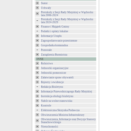
Statut
Uchwały
Protokoły z Sesji Rady Miejskiej w Wąchocku
lata 2006-2024
Protokoły z Sesji Rady Miejskiej w Wąchocku
lata 2024-2029
Finanse i Majątek Gminy
Podatki i opłaty lokalne
Informacje Urzędu
Zagospodarowanie przestrzenne
Gospodarka komunalna
Pozostałe
Zarządzenia Burmistrza
INNE
Rolnictwo
Jednostki organizacyjne
Jednostki pomocnicze
Załatwianie spraw obywateli
Rejestry i ewidencje
Redakcja Biuletynu
Informacje Przewodniczącego Rady Miejskiej
Instrukcja obsługi biuletynu
Nabór na wolne stanowiska
Kontrole
Elektroniczna Skrzynka Podawcza
Obwieszczenia Ministra Infrastruktury
Obwieszczenia, Informacje oraz Decyzje Starosty
Starachowickiego
Nieruchomości