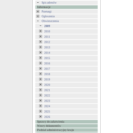
Spis adresów
Informacje
Przetargi
Ogłoszenia
Obwieszczenia
2009
2010
2011
2012
2013
2014
2015
2016
2017
2018
2019
2020
2021
2022
2023
2024
2025
2026
Sprawy do załatwienia
Wzory dokumentów
Podział administracyjny kraju