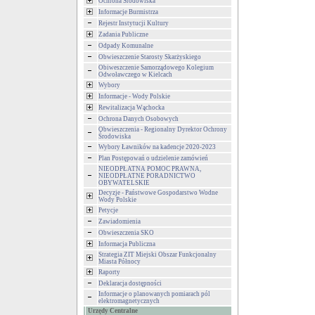
Ochrona Środowiska
Informacje Burmistrza
Rejestr Instytucji Kultury
Zadania Publiczne
Odpady Komunalne
Obwieszczenie Starosty Skarżyskiego
Obiweszczenie Samorządowego Kolegium
Odwoławczego w Kielcach
Wybory
Informacje - Wody Polskie
Rewitalizacja Wąchocka
Ochrona Danych Osobowych
Obwieszczenia - Regionalny Dyrektor Ochrony
Środowiska
Wybory Ławników na kadencje 2020-2023
Plan Postępowań o udzielenie zamówień
NIEODPŁATNA POMOC PRAWNA,
NIEODPŁATNE PORADNICTWO
OBYWATELSKIE
Decyzje - Państwowe Gospodarstwo Wodne
Wody Polskie
Petycje
Zawiadomienia
Obwieszczenia SKO
Informacja Publiczna
Strategia ZIT Miejski Obszar Funkcjonalny
Miasta Północy
Raporty
Deklaracja dostępności
Informacje o planowanych pomiarach pól
elektromagnetycznych
Urzędy Centralne