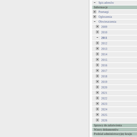
Spis adresów
Informacje
Przetargi
Ogłoszenia
Obwieszczenia
2009
2010
2011
2012
2013
2014
2015
2016
2017
2018
2019
2020
2021
2022
2023
2024
2025
2026
Sprawy do załatwienia
Wzory dokumentów
Podział administracyjny kraju