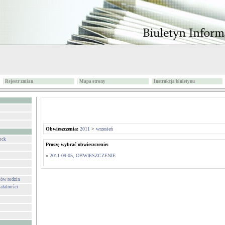
Rejestr zmian
Mapa strony
Instrukcja biuletynu
Obwieszczenia:
2011
>
wrzesień
ock
Proszę wybrać obwieszczenie:
»
2011-09-05, OBWIESZCZENIE
ków rodzin
ałalności