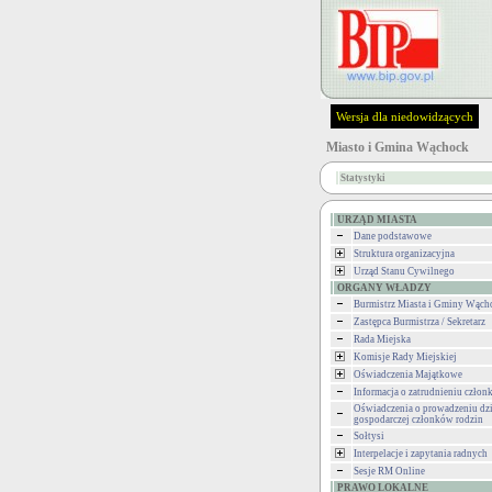
Wersja dla niedowidzących
Miasto i Gmina Wąchock
Statystyki
URZĄD MIASTA
Dane podstawowe
Struktura organizacyjna
Urząd Stanu Cywilnego
ORGANY WŁADZY
Burmistrz Miasta i Gminy Wąch
Zastępca Burmistrza / Sekretarz
Rada Miejska
Komisje Rady Miejskiej
Oświadczenia Majątkowe
Informacja o zatrudnieniu człon
Oświadczenia o prowadzeniu dzi
gospodarczej członków rodzin
Sołtysi
Interpelacje i zapytania radnych
Sesje RM Online
PRAWO LOKALNE