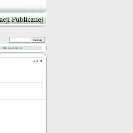
Pliki do pobrania
A
A
A