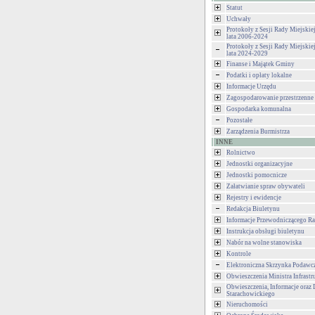
Statut
Uchwały
Protokoły z Sesji Rady Miejski
lata 2006-2024
Protokoły z Sesji Rady Miejski
lata 2024-2029
Finanse i Majątek Gminy
Podatki i opłaty lokalne
Informacje Urzędu
Zagospodarowanie przestrzenne
Gospodarka komunalna
Pozostałe
Zarządzenia Burmistrza
INNE
Rolnictwo
Jednostki organizacyjne
Jednostki pomocnicze
Załatwianie spraw obywateli
Rejestry i ewidencje
Redakcja Biuletynu
Informacje Przewodniczącego Ra
Instrukcja obsługi biuletynu
Nabór na wolne stanowiska
Kontrole
Elektroniczna Skrzynka Podawc
Obwieszczenia Ministra Infrastr
Obwieszczenia, Informacje oraz 
Starachowickiego
Nieruchomości