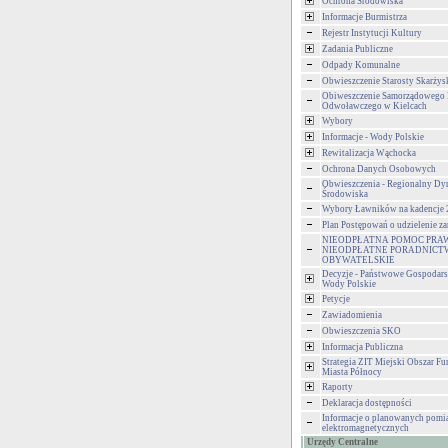
Ochrona Środowiska
Informacje Burmistrza
Rejestr Instytucji Kultury
Zadania Publiczne
Odpady Komunalne
Obwieszczenie Starosty Skarżys
Obiweszczenie Samorządowego
Odwoławczego w Kielcach
Wybory
Informacje - Wody Polskie
Rewitalizacja Wąchocka
Ochrona Danych Osobowych
Obwieszczenia - Regionalny Dy
Środowiska
Wybory Ławników na kadencje
Plan Postępowań o udzielenie 
NIEODPŁATNA POMOC PRA
NIEODPŁATNE PORADNICT
OBYWATELSKIE
Decyzje - Państwowe Gospodar
Wody Polskie
Petycje
Zawiadomienia
Obwieszczenia SKO
Informacja Publiczna
Strategia ZIT Miejski Obszar F
Miasta Północy
Raporty
Deklaracja dostępności
Informacje o planowanych pomia
elektromagnetycznych
Urzędy Centralne