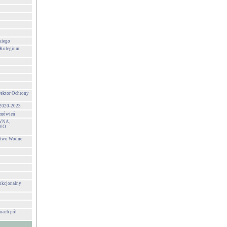
kiego
 Kolegium
rektor Ochrony
 2020-2023
zamówień
WNA,
WO
stwo Wodne
unkcjonalny
rach pól