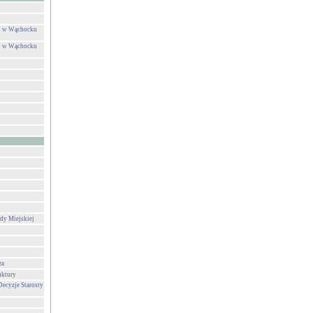
ej w Wąchocku
ej w Wąchocku
dy Miejskiej
za
uktury
Decyzje Starosty