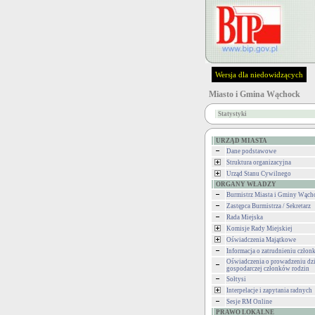
Wersja dla niedowidzących
Miasto i Gmina Wąchock
Statystyki
URZĄD MIASTA
Dane podstawowe
Struktura organizacyjna
Urząd Stanu Cywilnego
ORGANY WŁADZY
Burmistrz Miasta i Gminy Wąch
Zastępca Burmistrza / Sekretarz
Rada Miejska
Komisje Rady Miejskiej
Oświadczenia Majątkowe
Informacja o zatrudnieniu człon
Oświadczenia o prowadzeniu dzi
gospodarczej członków rodzin
Sołtysi
Interpelacje i zapytania radnych
Sesje RM Online
PRAWO LOKALNE