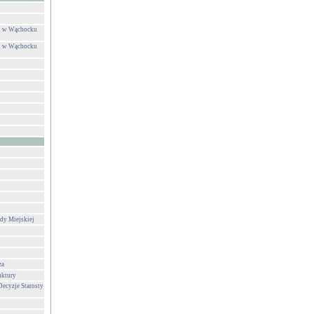
ej w Wąchocku
ej w Wąchocku
dy Miejskiej
za
uktury
Decyzje Starosty