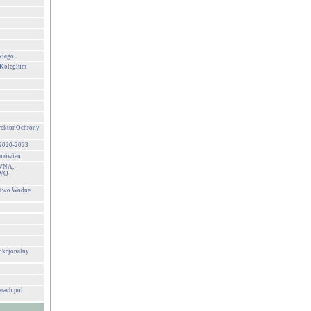
kiego
 Kolegium
rektor Ochrony
 2020-2023
zamówień
WNA,
WO
stwo Wodne
unkcjonalny
rach pól