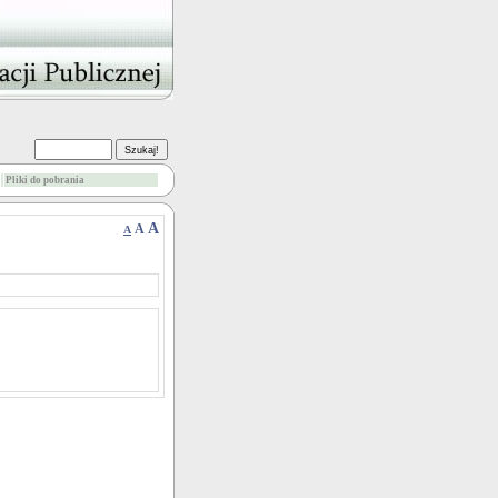
Pliki do pobrania
A
A
A