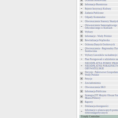
Ochrona Środowiska
Informacje Burmistrza
Rejestr Instytucji Kultury
Zadania Publiczne
Odpady Komunalne
Obwieszczenie Starosty Skarżys
Obiweszczenie Samorządowego
Odwoławczego w Kielcach
Wybory
Informacje - Wody Polskie
Rewitalizacja Wąchocka
Ochrona Danych Osobowych
Obwieszczenia - Regionalny Dy
Środowiska
Wybory Ławników na kadencje
Plan Postępowań o udzielenie 
NIEODPŁATNA POMOC PRA
NIEODPŁATNE PORADNICT
OBYWATELSKIE
Decyzje - Państwowe Gospodar
Wody Polskie
Petycje
Zawiadomienia
Obwieszczenia SKO
Informacja Publiczna
Strategia ZIT Miejski Obszar F
Miasta Północy
Raporty
Deklaracja dostępności
Informacje o planowanych pomia
elektromagnetycznych
Urzędy Centralne