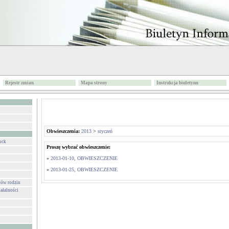
Rejestr zmian
Mapa strony
Instrukcja biuletynu
Obwieszczenia:
2013
>
styczeń
ock
Proszę wybrać obwieszczenie:
»
2013-01-10, OBWIESZCZENIE
»
2013-01-25, OBWIESZCZENIE
ków rodzin
ałalności