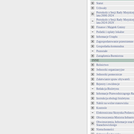
Statut
Uchwały
Protokoły z Sesji Rady Miejski
lata 2006-2024
Protokoły z Sesji Rady Miejski
lata 2024-2029
Finanse i Majątek Gminy
Podatki i opłaty lokalne
Informacje Urzędu
Zagospodarowanie przestrzenne
Gospodarka komunalna
Pozostałe
Zarządzenia Burmistrza
INNE
Rolnictwo
Jednostki organizacyjne
Jednostki pomocnicze
Załatwianie spraw obywateli
Rejestry i ewidencje
Redakcja Biuletynu
Informacje Przewodniczącego Ra
Instrukcja obsługi biuletynu
Nabór na wolne stanowiska
Kontrole
Elektroniczna Skrzynka Podawc
Obwieszczenia Ministra Infrastr
Obwieszczenia, Informacje oraz 
Starachowickiego
Nieruchomości