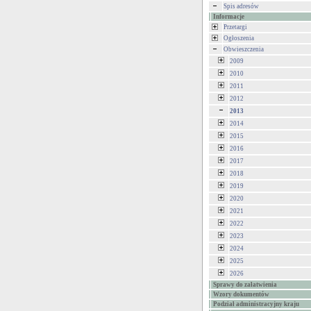
Spis adresów
Informacje
Przetargi
Ogłoszenia
Obwieszczenia
2009
2010
2011
2012
2013
2014
2015
2016
2017
2018
2019
2020
2021
2022
2023
2024
2025
2026
Sprawy do załatwienia
Wzory dokumentów
Podział administracyjny kraju