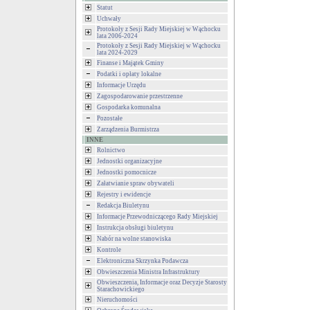
Statut
Uchwały
Protokoły z Sesji Rady Miejskiej w Wąchocku
lata 2006-2024
Protokoły z Sesji Rady Miejskiej w Wąchocku
lata 2024-2029
Finanse i Majątek Gminy
Podatki i opłaty lokalne
Informacje Urzędu
Zagospodarowanie przestrzenne
Gospodarka komunalna
Pozostałe
Zarządzenia Burmistrza
INNE
Rolnictwo
Jednostki organizacyjne
Jednostki pomocnicze
Załatwianie spraw obywateli
Rejestry i ewidencje
Redakcja Biuletynu
Informacje Przewodniczącego Rady Miejskiej
Instrukcja obsługi biuletynu
Nabór na wolne stanowiska
Kontrole
Elektroniczna Skrzynka Podawcza
Obwieszczenia Ministra Infrastruktury
Obwieszczenia, Informacje oraz Decyzje Starosty
Starachowickiego
Nieruchomości