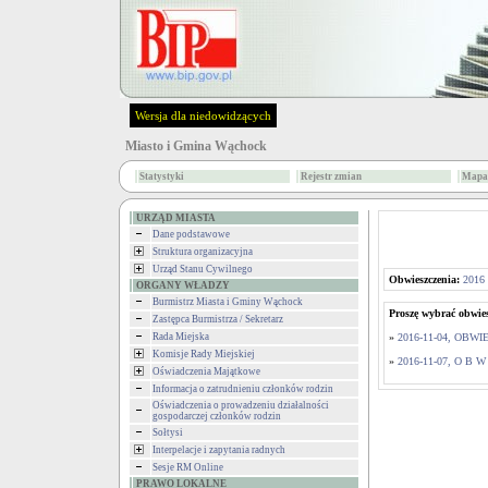
Wersja dla niedowidzących
Miasto i Gmina Wąchock
Statystyki
Rejestr zmian
Mapa 
URZĄD MIASTA
Dane podstawowe
Struktura organizacyjna
Urząd Stanu Cywilnego
Obwieszczenia:
2016
ORGANY WŁADZY
Burmistrz Miasta i Gminy Wąchock
Proszę wybrać obwies
Zastępca Burmistrza / Sekretarz
Rada Miejska
»
2016-11-04, OBWIES
Komisje Rady Miejskiej
»
2016-11-07, O B W 
Oświadczenia Majątkowe
Informacja o zatrudnieniu członków rodzin
Oświadczenia o prowadzeniu działalności
gospodarczej członków rodzin
Sołtysi
Interpelacje i zapytania radnych
Sesje RM Online
PRAWO LOKALNE