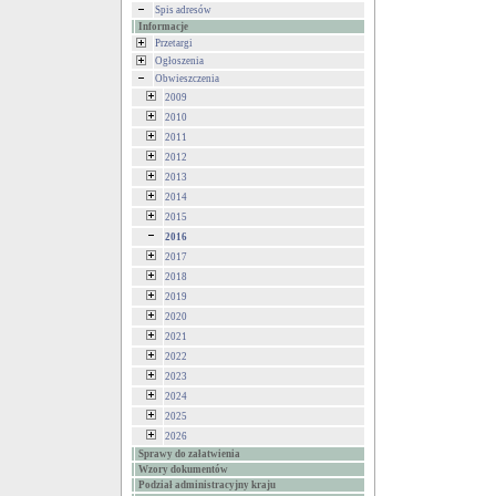
Spis adresów
Informacje
Przetargi
Ogłoszenia
Obwieszczenia
2009
2010
2011
2012
2013
2014
2015
2016
2017
2018
2019
2020
2021
2022
2023
2024
2025
2026
Sprawy do załatwienia
Wzory dokumentów
Podział administracyjny kraju