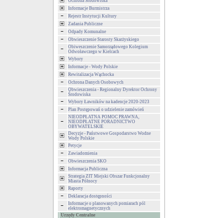
Ochrona Środowiska
Informacje Burmistrza
Rejestr Instytucji Kultury
Zadania Publiczne
Odpady Komunalne
Obwieszczenie Starosty Skarżyskiego
Obiweszczenie Samorządowego Kolegium
Odwoławczego w Kielcach
Wybory
Informacje - Wody Polskie
Rewitalizacja Wąchocka
Ochrona Danych Osobowych
Obwieszczenia - Regionalny Dyrektor Ochrony
Środowiska
Wybory Ławników na kadencje 2020-2023
Plan Postępowań o udzielenie zamówień
NIEODPŁATNA POMOC PRAWNA,
NIEODPŁATNE PORADNICTWO
OBYWATELSKIE
Decyzje - Państwowe Gospodarstwo Wodne
Wody Polskie
Petycje
Zawiadomienia
Obwieszczenia SKO
Informacja Publiczna
Strategia ZIT Miejski Obszar Funkcjonalny
Miasta Północy
Raporty
Deklaracja dostępności
Informacje o planowanych pomiarach pól
elektromagnetycznych
Urzędy Centralne