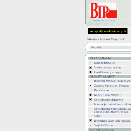
Wersja dla niedowidzących
Miasto i Gmina Wąchock
Statystyki
URZĄD MIASTA
Dane podstawowe
Struktura organizacyjna
Urząd Stanu Cywilnego
ORGANY WŁADZY
Burmistrz Miasta i Gminy Wąch
Zastępca Burmistrza / Sekretarz
Rada Miejska
Komisje Rady Miejskiej
Oświadczenia Majątkowe
Informacja o zatrudnieniu człon
Oświadczenia o prowadzeniu dzi
gospodarczej członków rodzin
Sołtysi
Interpelacje i zapytania radnych
Sesje RM Online
PRAWO LOKALNE