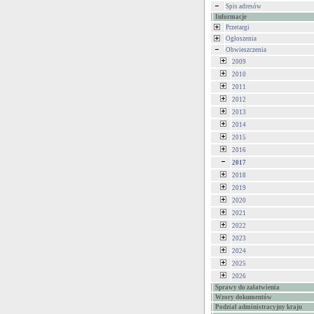
Spis adresów
Informacje
Przetargi
Ogłoszenia
Obwieszczenia
2009
2010
2011
2012
2013
2014
2015
2016
2017
2018
2019
2020
2021
2022
2023
2024
2025
2026
Sprawy do załatwienia
Wzory dokumentów
Podział administracyjny kraju