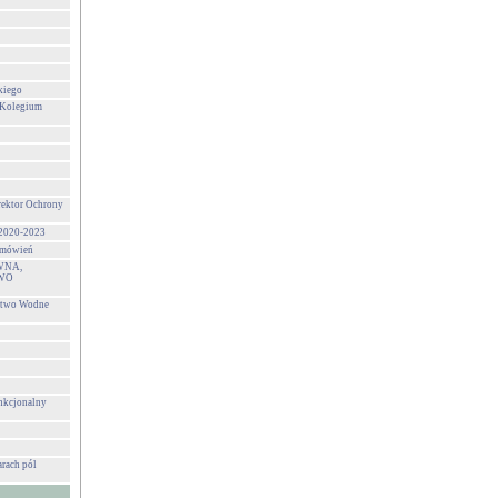
kiego
 Kolegium
rektor Ochrony
 2020-2023
zamówień
WNA,
WO
stwo Wodne
unkcjonalny
rach pól