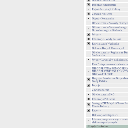
Ochrona Środowiska
Informacje Burmistrza
Rejestr Instytucji Kultury
Zadania Publiczne
Odpady Komunalne
Obwieszczenie Starosty Skarżys
Obiweszczenie Samorządowego
Odwoławczego w Kielcach
Wybory
Informacje - Wody Polskie
Rewitalizacja Wąchocka
Ochrona Danych Osobowych
Obwieszczenia - Regionalny Dy
Środowiska
Wybory Ławników na kadencje
Plan Postępowań o udzielenie 
NIEODPŁATNA POMOC PRA
NIEODPŁATNE PORADNICT
OBYWATELSKIE
Decyzje - Państwowe Gospodar
Wody Polskie
Petycje
Zawiadomienia
Obwieszczenia SKO
Informacja Publiczna
Strategia ZIT Miejski Obszar F
Miasta Północy
Raporty
Deklaracja dostępności
Informacje o planowanych pomia
elektromagnetycznych
Urzędy Centralne