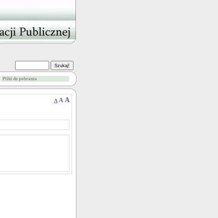
Pliki do pobrania
A
A
A