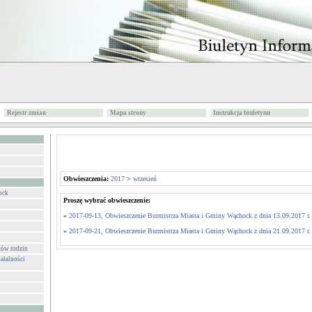
Rejestr zmian
Mapa strony
Instrukcja biuletynu
Obwieszczenia:
2017
>
wrzesień
ock
Proszę wybrać obwieszczenie:
»
2017-09-13, Obwieszczenie Burmistrza Miasta i Gminy Wąchock z dnia 13.09.2017 r.
»
2017-09-21, Obwieszczenie Burmistrza Miasta i Gminy Wąchock z dnia 21.09.2017 r.
ków rodzin
ałalności