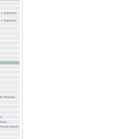
ej w Wąchocku
ej w Wąchocku
dy Miejskiej
za
uktury
Decyzje Starosty