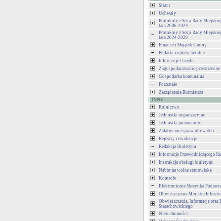
Statut
Uchwały
Protokoły z Sesji Rady Miejski
lata 2006-2024
Protokoły z Sesji Rady Miejski
lata 2024-2029
Finanse i Majątek Gminy
Podatki i opłaty lokalne
Informacje Urzędu
Zagospodarowanie przestrzenne
Gospodarka komunalna
Pozostałe
Zarządzenia Burmistrza
INNE
Rolnictwo
Jednostki organizacyjne
Jednostki pomocnicze
Załatwianie spraw obywateli
Rejestry i ewidencje
Redakcja Biuletynu
Informacje Przewodniczącego Ra
Instrukcja obsługi biuletynu
Nabór na wolne stanowiska
Kontrole
Elektroniczna Skrzynka Podawc
Obwieszczenia Ministra Infrastr
Obwieszczenia, Informacje oraz 
Starachowickiego
Nieruchomości