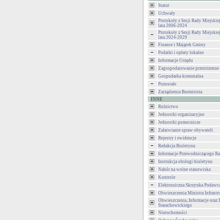
Statut
Uchwały
Protokoły z Sesji Rady Miejski
lata 2006-2024
Protokoły z Sesji Rady Miejski
lata 2024-2029
Finanse i Majątek Gminy
Podatki i opłaty lokalne
Informacje Urzędu
Zagospodarowanie przestrzenne
Gospodarka komunalna
Pozostałe
Zarządzenia Burmistrza
INNE
Rolnictwo
Jednostki organizacyjne
Jednostki pomocnicze
Załatwianie spraw obywateli
Rejestry i ewidencje
Redakcja Biuletynu
Informacje Przewodniczącego Ra
Instrukcja obsługi biuletynu
Nabór na wolne stanowiska
Kontrole
Elektroniczna Skrzynka Podawc
Obwieszczenia Ministra Infrastr
Obwieszczenia, Informacje oraz 
Starachowickiego
Nieruchomości