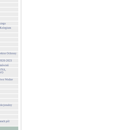
kiego
 Kolegium
rektor Ochrony
 2020-2023
zamówień
WNA,
WO
stwo Wodne
unkcjonalny
rach pól