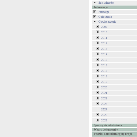
Spis adresów
Informacje
Przetargi
Ogłoszenia
Obwieszczenia
2009
2010
2011
2012
2013
2014
2015
2016
2017
2018
2019
2020
2021
2022
2023
2024
2025
2026
Sprawy do załatwienia
Wzory dokumentów
Podział administracyjny kraju