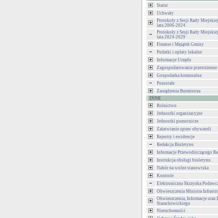
Statut
Uchwały
Protokoły z Sesji Rady Miejski
lata 2006-2024
Protokoły z Sesji Rady Miejski
lata 2024-2029
Finanse i Majątek Gminy
Podatki i opłaty lokalne
Informacje Urzędu
Zagospodarowanie przestrzenne
Gospodarka komunalna
Pozostałe
Zarządzenia Burmistrza
INNE
Rolnictwo
Jednostki organizacyjne
Jednostki pomocnicze
Załatwianie spraw obywateli
Rejestry i ewidencje
Redakcja Biuletynu
Informacje Przewodniczącego Ra
Instrukcja obsługi biuletynu
Nabór na wolne stanowiska
Kontrole
Elektroniczna Skrzynka Podawc
Obwieszczenia Ministra Infrastr
Obwieszczenia, Informacje oraz 
Starachowickiego
Nieruchomości