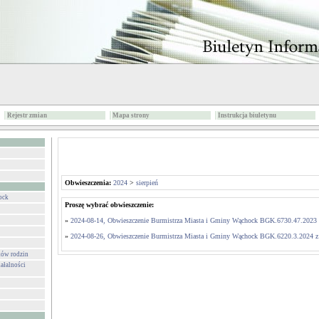
Rejestr zmian
Mapa strony
Instrukcja biuletynu
Obwieszczenia:
2024
>
sierpień
ock
Proszę wybrać obwieszczenie:
»
2024-08-14, Obwieszczenie Burmistrza Miasta i Gminy Wąchock BGK.6730.47.2023 z
»
2024-08-26, Obwieszczenie Burmistrza Miasta i Gminy Wąchock BGK.6220.3.2024 z 
ków rodzin
ałalności