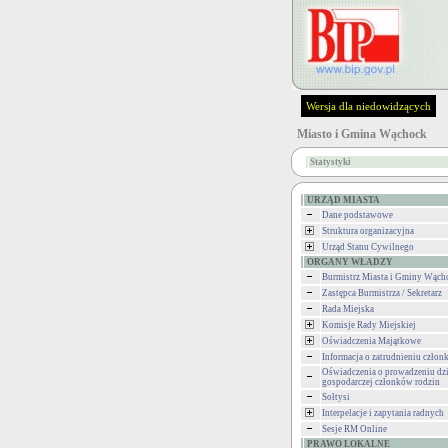
Wersja dla niedowidzących
Miasto i Gmina Wąchock
Statystyki
URZĄD MIASTA
Dane podstawowe
Struktura organizacyjna
Urząd Stanu Cywilnego
ORGANY WŁADZY
Burmistrz Miasta i Gminy Wąch
Zastępca Burmistrza / Sekretarz
Rada Miejska
Komisje Rady Miejskiej
Oświadczenia Majątkowe
Informacja o zatrudnieniu człon
Oświadczenia o prowadzeniu dzi
gospodarczej członków rodzin
Sołtysi
Interpelacje i zapytania radnych
Sesje RM Online
PRAWO LOKALNE