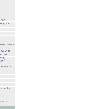
kiego
 Kolegium
rektor Ochrony
 2020-2023
zamówień
WNA,
WO
stwo Wodne
unkcjonalny
rach pól