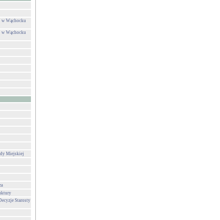
ej w Wąchocku
ej w Wąchocku
dy Miejskiej
za
uktury
Decyzje Starosty