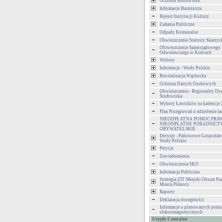
Ochrona Środowiska
Informacje Burmistrza
Rejestr Instytucji Kultury
Zadania Publiczne
Odpady Komunalne
Obwieszczenie Starosty Skarżys
Obiweszczenie Samorządowego
Odwoławczego w Kielcach
Wybory
Informacje - Wody Polskie
Rewitalizacja Wąchocka
Ochrona Danych Osobowych
Obwieszczenia - Regionalny Dy
Środowiska
Wybory Ławników na kadencje
Plan Postępowań o udzielenie 
NIEODPŁATNA POMOC PRA
NIEODPŁATNE PORADNICT
OBYWATELSKIE
Decyzje - Państwowe Gospodar
Wody Polskie
Petycje
Zawiadomienia
Obwieszczenia SKO
Informacja Publiczna
Strategia ZIT Miejski Obszar F
Miasta Północy
Raporty
Deklaracja dostępności
Informacje o planowanych pomia
elektromagnetycznych
Urzędy Centralne