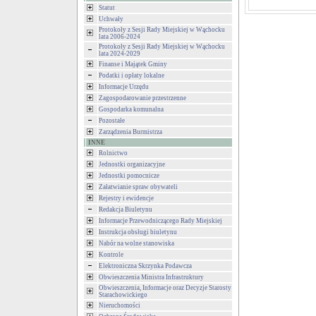
Statut
Uchwały
Protokoły z Sesji Rady Miejskiej w Wąchocku
lata 2006-2024
Protokoły z Sesji Rady Miejskiej w Wąchocku
lata 2024-2029
Finanse i Majątek Gminy
Podatki i opłaty lokalne
Informacje Urzędu
Zagospodarowanie przestrzenne
Gospodarka komunalna
Pozostałe
Zarządzenia Burmistrza
INNE
Rolnictwo
Jednostki organizacyjne
Jednostki pomocnicze
Załatwianie spraw obywateli
Rejestry i ewidencje
Redakcja Biuletynu
Informacje Przewodniczącego Rady Miejskiej
Instrukcja obsługi biuletynu
Nabór na wolne stanowiska
Kontrole
Elektroniczna Skrzynka Podawcza
Obwieszczenia Ministra Infrastruktury
Obwieszczenia, Informacje oraz Decyzje Starosty
Starachowickiego
Nieruchomości