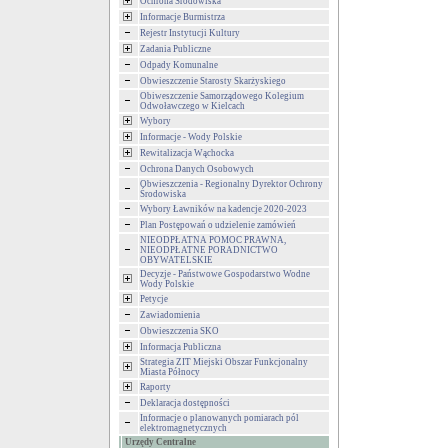
Ochrona Środowiska
Informacje Burmistrza
Rejestr Instytucji Kultury
Zadania Publiczne
Odpady Komunalne
Obwieszczenie Starosty Skarżyskiego
Obiweszczenie Samorządowego Kolegium
Odwoławczego w Kielcach
Wybory
Informacje - Wody Polskie
Rewitalizacja Wąchocka
Ochrona Danych Osobowych
Obwieszczenia - Regionalny Dyrektor Ochrony
Środowiska
Wybory Ławników na kadencje 2020-2023
Plan Postępowań o udzielenie zamówień
NIEODPŁATNA POMOC PRAWNA,
NIEODPŁATNE PORADNICTWO
OBYWATELSKIE
Decyzje - Państwowe Gospodarstwo Wodne
Wody Polskie
Petycje
Zawiadomienia
Obwieszczenia SKO
Informacja Publiczna
Strategia ZIT Miejski Obszar Funkcjonalny
Miasta Północy
Raporty
Deklaracja dostępności
Informacje o planowanych pomiarach pól
elektromagnetycznych
Urzędy Centralne