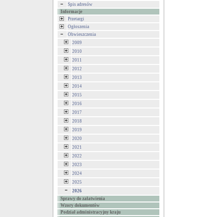
Spis adresów
Informacje
Przetargi
Ogłoszenia
Obwieszczenia
2009
2010
2011
2012
2013
2014
2015
2016
2017
2018
2019
2020
2021
2022
2023
2024
2025
2026
Sprawy do załatwienia
Wzory dokumentów
Podział administracyjny kraju