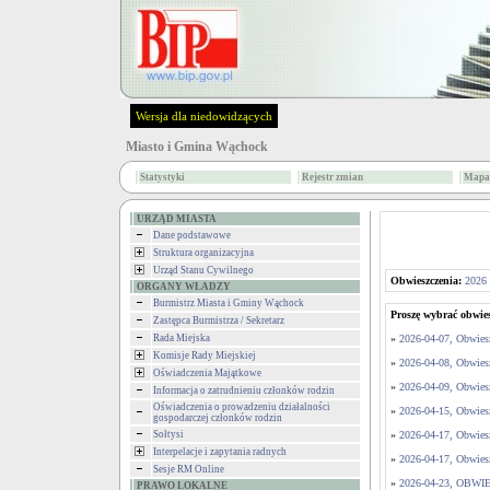
Wersja dla niedowidzących
Miasto i Gmina Wąchock
Statystyki
Rejestr zmian
Mapa 
URZĄD MIASTA
Dane podstawowe
Struktura organizacyjna
Urząd Stanu Cywilnego
Obwieszczenia:
2026
ORGANY WŁADZY
Burmistrz Miasta i Gminy Wąchock
Proszę wybrać obwies
Zastępca Burmistrza / Sekretarz
Rada Miejska
»
2026-04-07, Obwies
Komisje Rady Miejskiej
»
2026-04-08, Obwies
Oświadczenia Majątkowe
»
2026-04-09, Obwies
Informacja o zatrudnieniu członków rodzin
Oświadczenia o prowadzeniu działalności
»
2026-04-15, Obwies
gospodarczej członków rodzin
Sołtysi
»
2026-04-17, Obwies
Interpelacje i zapytania radnych
»
2026-04-17, Obwies
Sesje RM Online
»
2026-04-23, OB
PRAWO LOKALNE