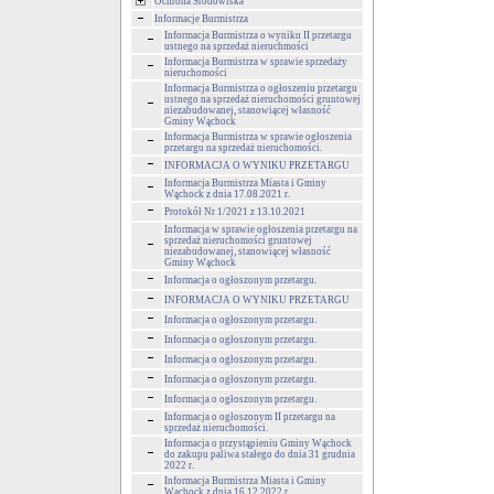
Ochrona Środowiska
Informacje Burmistrza
Informacja Burmistrza o wyniku II przetargu
ustnego na sprzedaż nieruchmości
Informacja Burmistrza w sprawie sprzedaży
nieruchomości
Informacja Burmistrza o ogłoszeniu przetargu
ustnego na sprzedaż nieruchomości gruntowej
niezabudowanej, stanowiącej własność
Gminy Wąchock
Informacja Burmistrza w sprawie ogłoszenia
przetargu na sprzedaż nieruchomości.
INFORMACJA O WYNIKU PRZETARGU
Informacja Burmistrza Miasta i Gminy
Wąchock z dnia 17.08.2021 r.
Protokół Nr 1/2021 z 13.10.2021
Informacja w sprawie ogłoszenia przetargu na
sprzedaż nieruchomości gruntowej
niezabudowanej, stanowiącej własność
Gminy Wąchock
Informacja o ogłoszonym przetargu.
INFORMACJA O WYNIKU PRZETARGU
Informacja o ogłoszonym przetargu.
Informacja o ogłoszonym przetargu.
Informacja o ogłoszonym przetargu.
Informacja o ogłoszonym przetargu.
Informacja o ogłoszonym przetargu.
Informacja o ogłoszonym II przetargu na
sprzedaż nieruchomości.
Informacja o przystąpieniu Gminy Wąchock
do zakupu paliwa stałego do dnia 31 grudnia
2022 r.
Informacja Burmistrza Miasta i Gminy
Wąchock z dnia 16.12.2022 r.