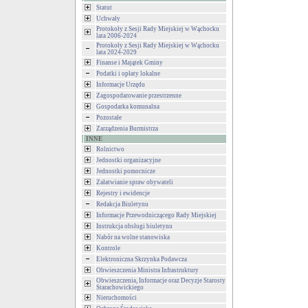
Statut
Uchwały
Protokoły z Sesji Rady Miejskiej w Wąchocku
lata 2006-2024
Protokoły z Sesji Rady Miejskiej w Wąchocku
lata 2024-2029
Finanse i Majątek Gminy
Podatki i opłaty lokalne
Informacje Urzędu
Zagospodarowanie przestrzenne
Gospodarka komunalna
Pozostałe
Zarządzenia Burmistrza
INNE
Rolnictwo
Jednostki organizacyjne
Jednostki pomocnicze
Załatwianie spraw obywateli
Rejestry i ewidencje
Redakcja Biuletynu
Informacje Przewodniczącego Rady Miejskiej
Instrukcja obsługi biuletynu
Nabór na wolne stanowiska
Kontrole
Elektroniczna Skrzynka Podawcza
Obwieszczenia Ministra Infrastruktury
Obwieszczenia, Informacje oraz Decyzje Starosty
Starachowickiego
Nieruchomości