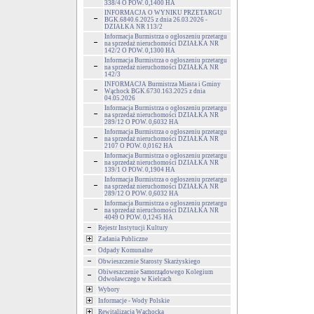
338/4 O POW. 0,1400 HA
INFORMACJA O WYNIKU PRZETARGU
BGK.6840.6.2025 z dnia 26.03.2026 -
DZIAŁKA NR 113/2
Informacja Burmistrza o ogłoszeniu przetargu
na sprzedaż nieruchomości DZIAŁKA NR
142/2 O POW. 0,1300 HA
Informacja Burmistrza o ogłoszeniu przetargu
na sprzedaż nieruchomości DZIAŁKA NR
142/3
INFORMACJA Burmistrza Miasta i Gminy
Wąchock BGK.6730.163.2025 z dnia
04.05.2026
Informacja Burmistrza o ogłoszeniu przetargu
na sprzedaż nieruchomości DZIAŁKA NR
289/12 O POW. 0,6032 HA
Informacja Burmistrza o ogłoszeniu przetargu
na sprzedaż nieruchomości DZIAŁKA NR
2107 O POW. 0,0162 HA
Informacja Burmistrza o ogłoszeniu przetargu
na sprzedaż nieruchomości DZIAŁKA NR
139/1 O POW. 0,1904 HA
Informacja Burmistrza o ogłoszeniu przetargu
na sprzedaż nieruchomości DZIAŁKA NR
289/12 O POW. 0,6032 HA
Informacja Burmistrza o ogłoszeniu przetargu
na sprzedaż nieruchomości DZIAŁKA NR
4049 O POW. 0,1245 HA
Rejestr Instytucji Kultury
Zadania Publiczne
Odpady Komunalne
Obwieszczenie Starosty Skarżyskiego
Obiweszczenie Samorządowego Kolegium
Odwoławczego w Kielcach
Wybory
Informacje - Wody Polskie
Rewitalizacja Wąchocka