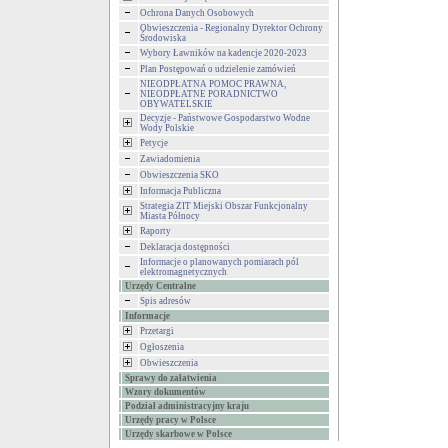
Ochrona Danych Osobowych
Obwieszczenia - Regionalny Dyrektor Ochrony
Środowiska
Wybory Ławników na kadencje 2020-2023
Plan Postępowań o udzielenie zamówień
NIEODPŁATNA POMOC PRAWNA,
NIEODPŁATNE PORADNICTWO
OBYWATELSKIE
Decyzje - Państwowe Gospodarstwo Wodne
Wody Polskie
Petycje
Zawiadomienia
Obwieszczenia SKO
Informacja Publiczna
Strategia ZIT Miejski Obszar Funkcjonalny
Miasta Północy
Raporty
Deklaracja dostępności
Informacje o planowanych pomiarach pól
elektromagnetycznych
Urzędy Centralne
Spis adresów
Informacje
Przetargi
Ogłoszenia
Obwieszczenia
Sprawy do załatwienia
Wzory dokumentów
Podział administracyjny kraju
Urzędy pracy w Polsce
Urzędy skarbowe w Polsce