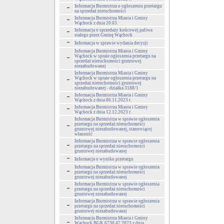
Informacja Burmistrza o ogłoszeniu przetargu
na sprzedaż nieruchomości
Informacja Burmistrza Miasta i Gminy
Wąchock z dnia 20.03.
Informacja o sprzedaży końcowej paliwa
stałego przez Gminę Wąchock
Informacja w sprawie wydania decyzji
Informacja Burmistrza Miasta i Gminy
Wąchock w spraie ogłoszenia przetargu na
sprzedaż nieruchomości gruntowej
niezabudowanej
Informacja Burmistrza Miasta i Gminy
Wąchock w spraie ogłoszenia przetargu na
sprzedaż nieruchomości gruntowej
niezabudowanej - działka 3188/1
Informacja Burmistrza Miasta i Gminy
Wąchock z dnia 06.11.2023 r.
Informacja Burmistrza Miasta i Gminy
Wąchock z dnia 12.12.2023 r.
Informacja Burmistrza w sprawie ogłoszenia
przetargu na sprzedaż nieruchomości
gruntowej niezabudowanej, stanowiącej
własność
Informacja Burmistrza w sprawie ogłoszenia
przetargu na sprzedaż nieruchomości
gruntowej niezabudowanej
Informacja o wyniku przetargu
Informacja Burmistrza w sprawie ogłoszenia
przetargu na sprzedaż nieruchomości
gruntowej niezabudowanej
Informacja Burmistrza w sprawie ogłoszenia
przetargu na sprzedaż nieruchomości
gruntowej niezabudowanej
Informacja Burmistrza w sprawie ogłoszenia
przetargu na sprzedaż nieruchomości
gruntowej niezabudowanej
Informacja Burmistrza Miasta i Gminy
Wąchock BGK.6730.47.2023 z dnia