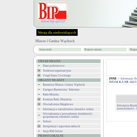
Wersja dla niedowidzących
Miasto i Gmina Wąchock
Statystyki
Rejestr zmian
Mapa 
URZĄD MIASTA
Dane podstawowe
Struktura organizacyjna
Urząd Stanu Cywilnego
INNE
>
Informacje B
ORGANY WŁADZY
DZIAŁKA NR 142/3
Burmistrz Miasta i Gminy Wąchock
Zastępca Burmistrza / Sekretarz
Rada Miejska
Komisje Rady Miejskiej
Oświadczenia Majątkowe
Informacja Burmi
nieruchomości 
Informacja o zatrudnieniu członków rodzin
Oświadczenia o prowadzeniu działalności
gospodarczej członków rodzin
Sołtysi
Interpelacje i zapytania radnych
Sesje RM Online
PRAWO LOKALNE