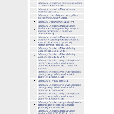
Informacja Burmistrza o ogłoszeniu przetargu
na sprzedaż nieruchomości
Informacja Burmistrza Miasta i Gminy
Wąchock z dnia 20.03.
Informacja o sprzedaży końcowej paliwa
stałego przez Gminę Wąchock
Informacja w sprawie wydania decyzji
Informacja Burmistrza Miasta i Gminy
Wąchock w spraie ogłoszenia przetargu na
sprzedaż nieruchomości gruntowej
niezabudowanej
Informacja Burmistrza Miasta i Gminy
Wąchock w spraie ogłoszenia przetargu na
sprzedaż nieruchomości gruntowej
niezabudowanej - działka 3188/1
Informacja Burmistrza Miasta i Gminy
Wąchock z dnia 06.11.2023 r.
Informacja Burmistrza Miasta i Gminy
Wąchock z dnia 12.12.2023 r.
Informacja Burmistrza w sprawie ogłoszenia
przetargu na sprzedaż nieruchomości
gruntowej niezabudowanej, stanowiącej
własność
Informacja Burmistrza w sprawie ogłoszenia
przetargu na sprzedaż nieruchomości
gruntowej niezabudowanej
Informacja o wyniku przetargu
Informacja Burmistrza w sprawie ogłoszenia
przetargu na sprzedaż nieruchomości
gruntowej niezabudowanej
Informacja Burmistrza w sprawie ogłoszenia
przetargu na sprzedaż nieruchomości
gruntowej niezabudowanej
Informacja Burmistrza w sprawie ogłoszenia
przetargu na sprzedaż nieruchomości
gruntowej niezabudowanej
Informacja Burmistrza Miasta i Gminy
Wąchock BGK.6730.47.2023 z dnia