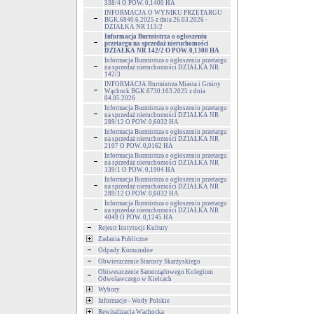
338/4 O POW. 0,1400 HA
INFORMACJA O WYNIKU PRZETARGU
BGK.6840.6.2025 z dnia 26.03.2026 -
DZIAŁKA NR 113/2
Informacja Burmistrza o ogłoszeniu
przetargu na sprzedaż nieruchomości
DZIAŁKA NR 142/2 O POW. 0,1300 HA
Informacja Burmistrza o ogłoszeniu przetargu
na sprzedaż nieruchomości DZIAŁKA NR
142/3
INFORMACJA Burmistrza Miasta i Gminy
Wąchock BGK.6730.163.2025 z dnia
04.05.2026
Informacja Burmistrza o ogłoszeniu przetargu
na sprzedaż nieruchomości DZIAŁKA NR
289/12 O POW. 0,6032 HA
Informacja Burmistrza o ogłoszeniu przetargu
na sprzedaż nieruchomości DZIAŁKA NR
2107 O POW. 0,0162 HA
Informacja Burmistrza o ogłoszeniu przetargu
na sprzedaż nieruchomości DZIAŁKA NR
139/1 O POW. 0,1904 HA
Informacja Burmistrza o ogłoszeniu przetargu
na sprzedaż nieruchomości DZIAŁKA NR
289/12 O POW. 0,6032 HA
Informacja Burmistrza o ogłoszeniu przetargu
na sprzedaż nieruchomości DZIAŁKA NR
4049 O POW. 0,1245 HA
Rejestr Instytucji Kultury
Zadania Publiczne
Odpady Komunalne
Obwieszczenie Starosty Skarżyskiego
Obiweszczenie Samorządowego Kolegium
Odwoławczego w Kielcach
Wybory
Informacje - Wody Polskie
Rewitalizacja Wąchocka