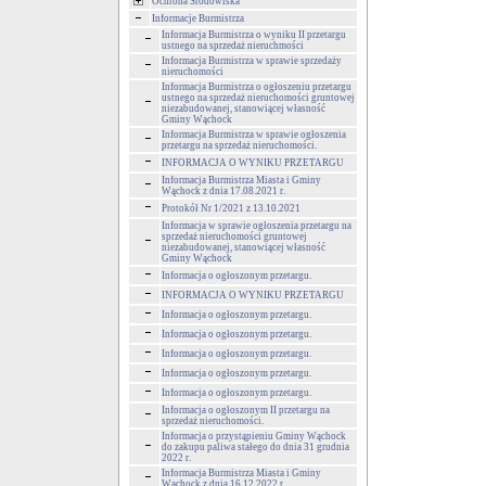
Ochrona Środowiska
Informacje Burmistrza
Informacja Burmistrza o wyniku II przetargu
ustnego na sprzedaż nieruchmości
Informacja Burmistrza w sprawie sprzedaży
nieruchomości
Informacja Burmistrza o ogłoszeniu przetargu
ustnego na sprzedaż nieruchomości gruntowej
niezabudowanej, stanowiącej własność
Gminy Wąchock
Informacja Burmistrza w sprawie ogłoszenia
przetargu na sprzedaż nieruchomości.
INFORMACJA O WYNIKU PRZETARGU
Informacja Burmistrza Miasta i Gminy
Wąchock z dnia 17.08.2021 r.
Protokół Nr 1/2021 z 13.10.2021
Informacja w sprawie ogłoszenia przetargu na
sprzedaż nieruchomości gruntowej
niezabudowanej, stanowiącej własność
Gminy Wąchock
Informacja o ogłoszonym przetargu.
INFORMACJA O WYNIKU PRZETARGU
Informacja o ogłoszonym przetargu.
Informacja o ogłoszonym przetargu.
Informacja o ogłoszonym przetargu.
Informacja o ogłoszonym przetargu.
Informacja o ogłoszonym przetargu.
Informacja o ogłoszonym II przetargu na
sprzedaż nieruchomości.
Informacja o przystąpieniu Gminy Wąchock
do zakupu paliwa stałego do dnia 31 grudnia
2022 r.
Informacja Burmistrza Miasta i Gminy
Wąchock z dnia 16.12.2022 r.