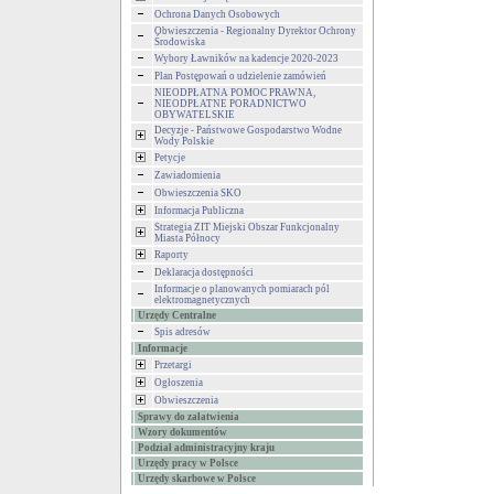
Ochrona Danych Osobowych
Obwieszczenia - Regionalny Dyrektor Ochrony
Środowiska
Wybory Ławników na kadencje 2020-2023
Plan Postępowań o udzielenie zamówień
NIEODPŁATNA POMOC PRAWNA,
NIEODPŁATNE PORADNICTWO
OBYWATELSKIE
Decyzje - Państwowe Gospodarstwo Wodne
Wody Polskie
Petycje
Zawiadomienia
Obwieszczenia SKO
Informacja Publiczna
Strategia ZIT Miejski Obszar Funkcjonalny
Miasta Północy
Raporty
Deklaracja dostępności
Informacje o planowanych pomiarach pól
elektromagnetycznych
Urzędy Centralne
Spis adresów
Informacje
Przetargi
Ogłoszenia
Obwieszczenia
Sprawy do załatwienia
Wzory dokumentów
Podział administracyjny kraju
Urzędy pracy w Polsce
Urzędy skarbowe w Polsce