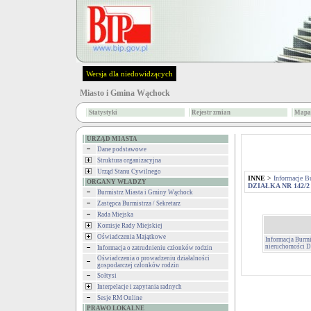
Wersja dla niedowidzących
Miasto i Gmina Wąchock
Statystyki
Rejestr zmian
Mapa 
URZĄD MIASTA
Dane podstawowe
Struktura organizacyjna
Urząd Stanu Cywilnego
INNE
>
Informacje B
ORGANY WŁADZY
DZIAŁKA NR 142/2
Burmistrz Miasta i Gminy Wąchock
Zastępca Burmistrza / Sekretarz
Rada Miejska
Komisje Rady Miejskiej
Oświadczenia Majątkowe
Informacja Burmi
nieruchomości 
Informacja o zatrudnieniu członków rodzin
Oświadczenia o prowadzeniu działalności
gospodarczej członków rodzin
Sołtysi
Interpelacje i zapytania radnych
Sesje RM Online
PRAWO LOKALNE