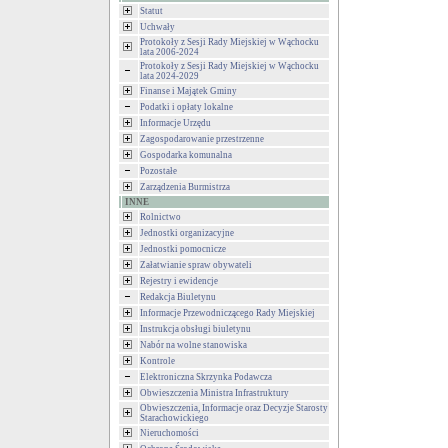
Statut
Uchwały
Protokoły z Sesji Rady Miejskiej w Wąchocku
lata 2006-2024
Protokoły z Sesji Rady Miejskiej w Wąchocku
lata 2024-2029
Finanse i Majątek Gminy
Podatki i opłaty lokalne
Informacje Urzędu
Zagospodarowanie przestrzenne
Gospodarka komunalna
Pozostałe
Zarządzenia Burmistrza
INNE
Rolnictwo
Jednostki organizacyjne
Jednostki pomocnicze
Załatwianie spraw obywateli
Rejestry i ewidencje
Redakcja Biuletynu
Informacje Przewodniczącego Rady Miejskiej
Instrukcja obsługi biuletynu
Nabór na wolne stanowiska
Kontrole
Elektroniczna Skrzynka Podawcza
Obwieszczenia Ministra Infrastruktury
Obwieszczenia, Informacje oraz Decyzje Starosty
Starachowickiego
Nieruchomości