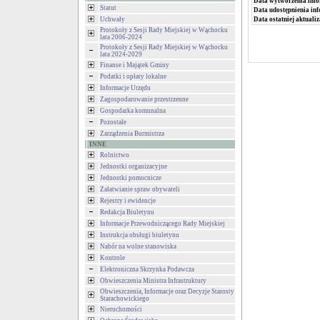
Data wytworzenia info
Statut
Data udostępnienia inf
Data ostatniej aktualiz
Uchwały
Protokoły z Sesji Rady Miejskiej w Wąchocku
lata 2006-2024
Protokoły z Sesji Rady Miejskiej w Wąchocku
lata 2024-2029
Finanse i Majątek Gminy
Podatki i opłaty lokalne
Informacje Urzędu
Zagospodarowanie przestrzenne
Gospodarka komunalna
Pozostałe
Zarządzenia Burmistrza
INNE
Rolnictwo
Jednostki organizacyjne
Jednostki pomocnicze
Załatwianie spraw obywateli
Rejestry i ewidencje
Redakcja Biuletynu
Informacje Przewodniczącego Rady Miejskiej
Instrukcja obsługi biuletynu
Nabór na wolne stanowiska
Kontrole
Elektroniczna Skrzynka Podawcza
Obwieszczenia Ministra Infrastruktury
Obwieszczenia, Informacje oraz Decyzje Starosty
Starachowickiego
Nieruchomości