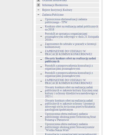
Ochrona Środowiska
Informacje Burmistrza
Rejestr Instytucji Kultury
Zadania Publiczne
Uproszczona ofertarealizacji zadania
publicznego - TPW
Konkurs ofert na realizację zadań publicznych
na 2018
Protokół ze spotania z organizacjami
pozarządowymi odbytego w dniu 21 listopada
2018 r.
Zaproszenie do udziału w pracach w komisji
konkursowej
ZAPROSZENIE DO UDZIAŁU W
PRACACH KOMISJI KONKURSOWEJ
Otwarty konkurs ofert na realizację zadań
publicznych
Protokół z przeprowadzenia konsultacji z
organizacjami pozarządowymi
Protokół z przeprowadzenia konsultacji z
organizacjami pozarządowymi
ZAPROSZENIE DO UDZIAŁU W
PRACACH KOMISJI KONKURSOWEJ
Otwarty konkurs ofert na realizację zadań
publicznych w zakresie kultury fizycznej oraz
kultury i ochrony dziedzictwa narodowego w
2021 r.
Otwarty konkurs ofert na realizację zadań
publicznych w zakresie ochrony i promocji
zdrowego stylu życia oraz przeciwdziałania
patologiom społecznym
Uproszczona oferta realizacji zadania
publicznego złożoną przez Ochotniczą Straż
Pożarną w Parszowie
Uproszczona oferta realizacji zadania
publicznego złożoną przez Stowarzyszenie
"Wielka Nasza Wieś"
Konsultacje z organizacjami pozarządowymi