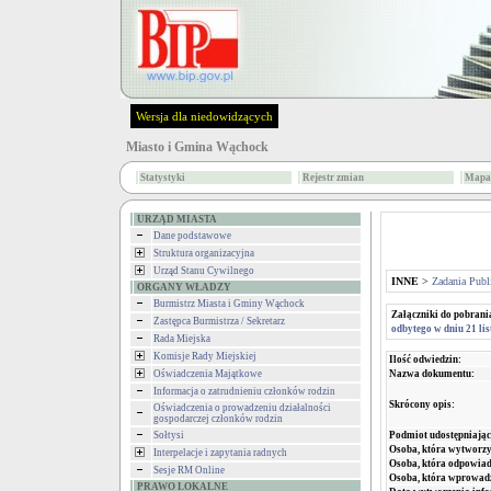
Wersja dla niedowidzących
Miasto i Gmina Wąchock
Statystyki
Rejestr zmian
Mapa 
URZĄD MIASTA
Dane podstawowe
Struktura organizacyjna
Urząd Stanu Cywilnego
INNE
>
Zadania Publ
ORGANY WŁADZY
Burmistrz Miasta i Gminy Wąchock
Załączniki do pobrani
Zastępca Burmistrza / Sekretarz
odbytego w dniu 21 li
Rada Miejska
Komisje Rady Miejskiej
Ilość odwiedzin:
Nazwa dokumentu:
Oświadczenia Majątkowe
Informacja o zatrudnieniu członków rodzin
Skrócony opis:
Oświadczenia o prowadzeniu działalności
gospodarczej członków rodzin
Podmiot udostępniając
Sołtysi
Osoba, która wytworzy
Interpelacje i zapytania radnych
Osoba, która odpowiada
Sesje RM Online
Osoba, która wprowad
PRAWO LOKALNE