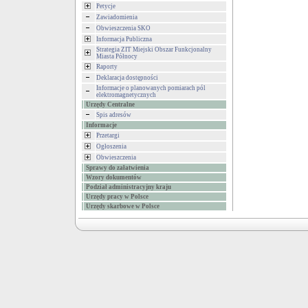
Petycje
Zawiadomienia
Obwieszczenia SKO
Informacja Publiczna
Strategia ZIT Miejski Obszar Funkcjonalny
Miasta Północy
Raporty
Deklaracja dostępności
Informacje o planowanych pomiarach pól
elektromagnetycznych
Urzędy Centralne
Spis adresów
Informacje
Przetargi
Ogłoszenia
Obwieszczenia
Sprawy do załatwienia
Wzory dokumentów
Podział administracyjny kraju
Urzędy pracy w Polsce
Urzędy skarbowe w Polsce