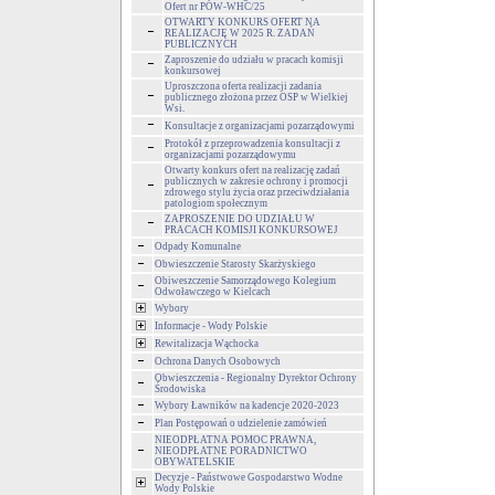
Ofert nr POW-WHC/25
OTWARTY KONKURS OFERT NA
REALIZACJĘ W 2025 R. ZADAŃ
PUBLICZNYCH
Zaproszenie do udziału w pracach komisji
konkursowej
Uproszczona oferta realizacji zadania
publicznego złożona przez OSP w Wielkiej
Wsi.
Konsultacje z organizacjami pozarządowymi
Protokół z przeprowadzenia konsultacji z
organizacjami pozarządowymu
Otwarty konkurs ofert na realizację zadań
publicznych w zakresie ochrony i promocji
zdrowego stylu życia oraz przeciwdziałania
patologiom społecznym
ZAPROSZENIE DO UDZIAŁU W
PRACACH KOMISJI KONKURSOWEJ
Odpady Komunalne
Obwieszczenie Starosty Skarżyskiego
Obiweszczenie Samorządowego Kolegium
Odwoławczego w Kielcach
Wybory
Informacje - Wody Polskie
Rewitalizacja Wąchocka
Ochrona Danych Osobowych
Obwieszczenia - Regionalny Dyrektor Ochrony
Środowiska
Wybory Ławników na kadencje 2020-2023
Plan Postępowań o udzielenie zamówień
NIEODPŁATNA POMOC PRAWNA,
NIEODPŁATNE PORADNICTWO
OBYWATELSKIE
Decyzje - Państwowe Gospodarstwo Wodne
Wody Polskie