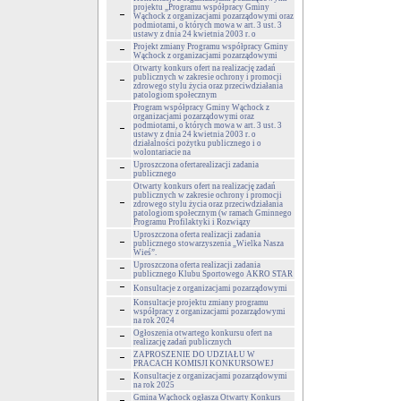
projektu „Programu współpracy Gminy
Wąchock z organizacjami pozarządowymi oraz
podmiotami, o których mowa w art. 3 ust. 3
ustawy z dnia 24 kwietnia 2003 r. o
Projekt zmiany Programu współpracy Gminy
Wąchock z organizacjami pozarządowymi
Otwarty konkurs ofert na realizację zadań
publicznych w zakresie ochrony i promocji
zdrowego stylu życia oraz przeciwdziałania
patologiom społecznym
Program współpracy Gminy Wąchock z
organizacjami pozarządowymi oraz
podmiotami, o których mowa w art. 3 ust. 3
ustawy z dnia 24 kwietnia 2003 r. o
działalności pożytku publicznego i o
wolontariacie na
Uproszczona ofertarealizacji zadania
publicznego
Otwarty konkurs ofert na realizację zadań
publicznych w zakresie ochrony i promocji
zdrowego stylu życia oraz przeciwdziałania
patologiom społecznym (w ramach Gminnego
Programu Profilaktyki i Rozwiązy
Uproszczona oferta realizacji zadania
publicznego stowarzyszenia „Wielka Nasza
Wieś”.
Uproszczona oferta realizacji zadania
publicznego Klubu Sportowego AKRO STAR
Konsultacje z organizacjami pozarządowymi
Konsultacje projektu zmiany programu
współpracy z organizacjami pozarządowymi
na rok 2024
Ogłoszenia otwartego konkursu ofert na
realizację zadań publicznych
ZAPROSZENIE DO UDZIAŁU W
PRACACH KOMISJI KONKURSOWEJ
Konsultacje z organizacjami pozarządowymi
na rok 2025
Gmina Wąchock ogłasza Otwarty Konkurs