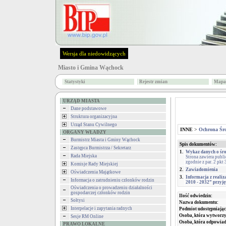
Wersja dla niedowidzących
Miasto i Gmina Wąchock
Statystyki
Rejestr zmian
Mapa 
URZĄD MIASTA
Dane podstawowe
Struktura organizacyjna
Urząd Stanu Cywilnego
INNE
>
Ochrona Śr
ORGANY WŁADZY
Burmistrz Miasta i Gminy Wąchock
Spis dokumentów:
Zastępca Burmistrza / Sekretarz
1.
Wykaz danych o śro
Rada Miejska
Strona zawiera publ
zgodnie z par. 2 pkt
Komisje Rady Miejskiej
2.
Zawiadomienia
Oświadczenia Majątkowe
3.
Informacja z reali
Informacja o zatrudnieniu członków rodzin
2010 - 2032” przyj
Oświadczenia o prowadzeniu działalności
gospodarczej członków rodzin
Ilość odwiedzin:
Sołtysi
Nazwa dokumentu:
Interpelacje i zapytania radnych
Podmiot udostępniając
Osoba, która wytworzy
Sesje RM Online
Osoba, która odpowiada
PRAWO LOKALNE