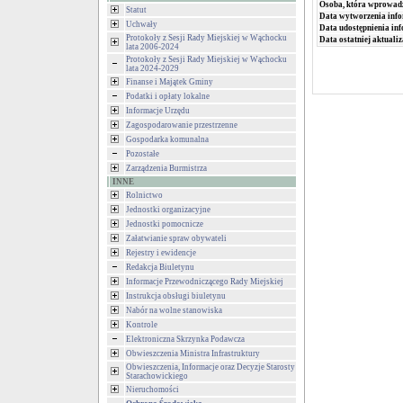
Osoba, która wprowad
Statut
Data wytworzenia info
Uchwały
Data udostępnienia inf
Protokoły z Sesji Rady Miejskiej w Wąchocku
Data ostatniej aktualiz
lata 2006-2024
Protokoły z Sesji Rady Miejskiej w Wąchocku
lata 2024-2029
Finanse i Majątek Gminy
Podatki i opłaty lokalne
Informacje Urzędu
Zagospodarowanie przestrzenne
Gospodarka komunalna
Pozostałe
Zarządzenia Burmistrza
INNE
Rolnictwo
Jednostki organizacyjne
Jednostki pomocnicze
Załatwianie spraw obywateli
Rejestry i ewidencje
Redakcja Biuletynu
Informacje Przewodniczącego Rady Miejskiej
Instrukcja obsługi biuletynu
Nabór na wolne stanowiska
Kontrole
Elektroniczna Skrzynka Podawcza
Obwieszczenia Ministra Infrastruktury
Obwieszczenia, Informacje oraz Decyzje Starosty
Starachowickiego
Nieruchomości