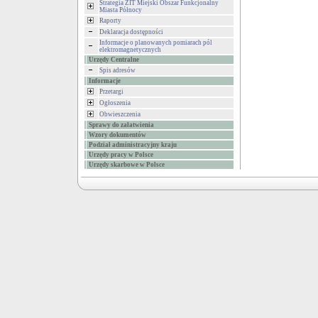
Strategia ZIT Miejski Obszar Funkcjonalny
Miasta Północy
Raporty
Deklaracja dostępności
Informacje o planowanych pomiarach pól
elektromagnetycznych
Urzędy Centralne
Spis adresów
Informacje
Przetargi
Ogłoszenia
Obwieszczenia
Sprawy do załatwienia
Wzory dokumentów
Podział administracyjny kraju
Urzędy pracy w Polsce
Urzędy skarbowe w Polsce