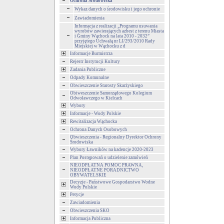
Ochrona Środowiska
Wykaz danych o środowisku i jego ochronie
Zawiadomienia
Informacja z realizacji „Programu usuwania
wyrobów zawierających azbest z terenu Miasta
i Gminy Wąchock na lata 2010 - 2032”
przyjętego Uchwałą nr LI/293/2010 Rady
Miejskiej w Wąchocku z d
Informacje Burmistrza
Rejestr Instytucji Kultury
Zadania Publiczne
Odpady Komunalne
Obwieszczenie Starosty Skarżyskiego
Obiweszczenie Samorządowego Kolegium
Odwoławczego w Kielcach
Wybory
Informacje - Wody Polskie
Rewitalizacja Wąchocka
Ochrona Danych Osobowych
Obwieszczenia - Regionalny Dyrektor Ochrony
Środowiska
Wybory Ławników na kadencje 2020-2023
Plan Postępowań o udzielenie zamówień
NIEODPŁATNA POMOC PRAWNA,
NIEODPŁATNE PORADNICTWO
OBYWATELSKIE
Decyzje - Państwowe Gospodarstwo Wodne
Wody Polskie
Petycje
Zawiadomienia
Obwieszczenia SKO
Informacja Publiczna