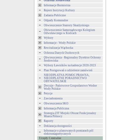
Ochrona Środowiska
Informacje Burmistrza
Rejestr Instytucji Kultury
Zadania Publiczne
Odpady Komunalne
Obwieszczenie Starosty Skarżyskiego
Obiweszczenie Samorządowego Kolegium
Odwoławczego w Kielcach
Wybory
Informacje - Wody Polskie
Rewitalizacja Wąchocka
Ochrona Danych Osobowych
Obwieszczenia - Regionalny Dyrektor Ochrony
Środowiska
Wybory Ławników na kadencje 2020-2023
Plan Postępowań o udzielenie zamówień
NIEODPŁATNA POMOC PRAWNA,
NIEODPŁATNE PORADNICTWO
OBYWATELSKIE
Decyzje - Państwowe Gospodarstwo Wodne
Wody Polskie
Petycje
Zawiadomienia
Obwieszczenia SKO
Informacja Publiczna
Strategia ZIT Miejski Obszar Funkcjonalny
Miasta Północy
Raporty
Deklaracja dostępności
Informacje o planowanych pomiarach pól
elektromagnetycznych
Urzędy Centralne