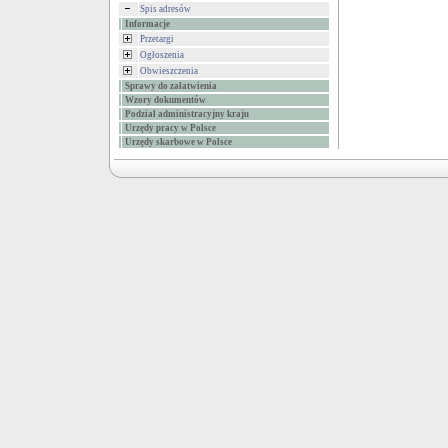
Spis adresów
Informacje
Przetargi
Ogłoszenia
Obwieszczenia
Sprawy do załatwienia
Wzory dokumentów
Podział administracyjny kraju
Urzędy pracy w Polsce
Urzędy skarbowe w Polsce