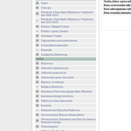
Osoba, która wprowad
Statut
Data wytworzenia info
Uchwały
Data udostępnienia inf
Protokoły z Sesji Rady Miejskiej w Wąchocku
Data ostatniej aktualiz
lata 2006-2024
Protokoły z Sesji Rady Miejskiej w Wąchocku
lata 2024-2029
Finanse i Majątek Gminy
Podatki i opłaty lokalne
Informacje Urzędu
Zagospodarowanie przestrzenne
Gospodarka komunalna
Pozostałe
Zarządzenia Burmistrza
INNE
Rolnictwo
Jednostki organizacyjne
Jednostki pomocnicze
Załatwianie spraw obywateli
Rejestry i ewidencje
Redakcja Biuletynu
Informacje Przewodniczącego Rady Miejskiej
Instrukcja obsługi biuletynu
Nabór na wolne stanowiska
Kontrole
Elektroniczna Skrzynka Podawcza
Obwieszczenia Ministra Infrastruktury
Obwieszczenia, Informacje oraz Decyzje Starosty
Starachowickiego
Nieruchomości