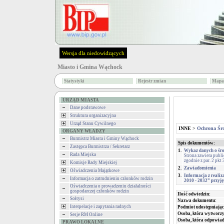
Wersja dla niedowidzących
Miasto i Gmina Wąchock
Statystyki
Rejestr zmian
Mapa 
URZĄD MIASTA
Dane podstawowe
Struktura organizacyjna
Urząd Stanu Cywilnego
INNE
>
Ochrona Śr
ORGANY WŁADZY
Burmistrz Miasta i Gminy Wąchock
Spis dokumentów:
Zastępca Burmistrza / Sekretarz
1.
Wykaz danych o śro
Rada Miejska
Strona zawiera publ
zgodnie z par. 2 pkt
Komisje Rady Miejskiej
2.
Zawiadomienia
Oświadczenia Majątkowe
3.
Informacja z reali
Informacja o zatrudnieniu członków rodzin
2010 - 2032” przyj
Oświadczenia o prowadzeniu działalności
gospodarczej członków rodzin
Ilość odwiedzin:
Sołtysi
Nazwa dokumentu:
Interpelacje i zapytania radnych
Podmiot udostępniając
Osoba, która wytworzy
Sesje RM Online
Osoba, która odpowiada
PRAWO LOKALNE