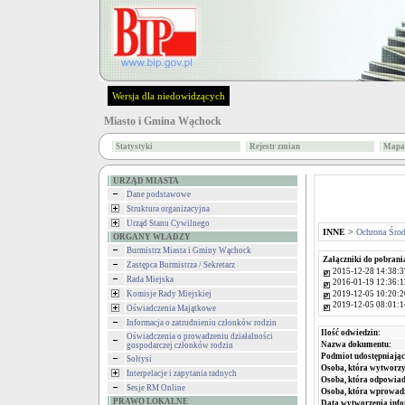
Wersja dla niedowidzących
Miasto i Gmina Wąchock
Statystyki
Rejestr zmian
Mapa 
URZĄD MIASTA
Dane podstawowe
Struktura organizacyjna
Urząd Stanu Cywilnego
INNE
>
Ochrona Śro
ORGANY WŁADZY
Burmistrz Miasta i Gminy Wąchock
Załączniki do pobrani
Zastępca Burmistrza / Sekretarz
2015-12-28 14:38:3
Rada Miejska
2016-01-19 12:36:1
2019-12-05 10:20:2
Komisje Rady Miejskiej
2019-12-05 08:01:1
Oświadczenia Majątkowe
Informacja o zatrudnieniu członków rodzin
Ilość odwiedzin:
Oświadczenia o prowadzeniu działalności
Nazwa dokumentu:
gospodarczej członków rodzin
Podmiot udostępniając
Sołtysi
Osoba, która wytworzy
Interpelacje i zapytania radnych
Osoba, która odpowiada
Sesje RM Online
Osoba, która wprowad
PRAWO LOKALNE
Data wytworzenia info