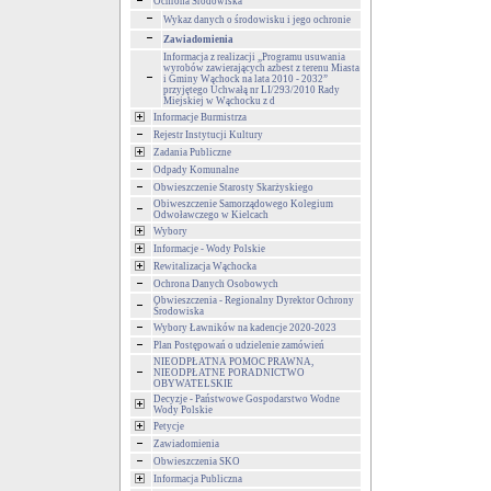
Ochrona Środowiska
Wykaz danych o środowisku i jego ochronie
Zawiadomienia
Informacja z realizacji „Programu usuwania
wyrobów zawierających azbest z terenu Miasta
i Gminy Wąchock na lata 2010 - 2032”
przyjętego Uchwałą nr LI/293/2010 Rady
Miejskiej w Wąchocku z d
Informacje Burmistrza
Rejestr Instytucji Kultury
Zadania Publiczne
Odpady Komunalne
Obwieszczenie Starosty Skarżyskiego
Obiweszczenie Samorządowego Kolegium
Odwoławczego w Kielcach
Wybory
Informacje - Wody Polskie
Rewitalizacja Wąchocka
Ochrona Danych Osobowych
Obwieszczenia - Regionalny Dyrektor Ochrony
Środowiska
Wybory Ławników na kadencje 2020-2023
Plan Postępowań o udzielenie zamówień
NIEODPŁATNA POMOC PRAWNA,
NIEODPŁATNE PORADNICTWO
OBYWATELSKIE
Decyzje - Państwowe Gospodarstwo Wodne
Wody Polskie
Petycje
Zawiadomienia
Obwieszczenia SKO
Informacja Publiczna