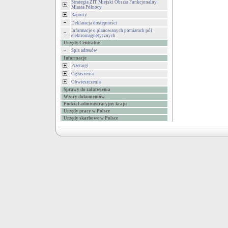
Strategia ZIT Miejski Obszar Funkcjonalny
Miasta Północy
Raporty
Deklaracja dostępności
Informacje o planowanych pomiarach pól
elektromagnetycznych
Urzędy Centralne
Spis adresów
Informacje
Przetargi
Ogłoszenia
Obwieszczenia
Sprawy do załatwienia
Wzory dokumentów
Podział administracyjny kraju
Urzędy pracy w Polsce
Urzędy skarbowe w Polsce