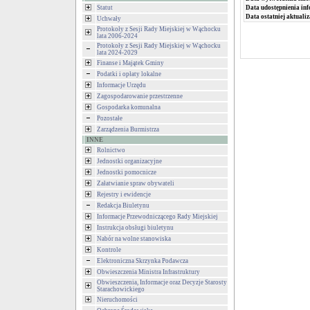
Data udostępnienia inf
Statut
Data ostatniej aktualiz
Uchwały
Protokoły z Sesji Rady Miejskiej w Wąchocku
lata 2006-2024
Protokoły z Sesji Rady Miejskiej w Wąchocku
lata 2024-2029
Finanse i Majątek Gminy
Podatki i opłaty lokalne
Informacje Urzędu
Zagospodarowanie przestrzenne
Gospodarka komunalna
Pozostałe
Zarządzenia Burmistrza
INNE
Rolnictwo
Jednostki organizacyjne
Jednostki pomocnicze
Załatwianie spraw obywateli
Rejestry i ewidencje
Redakcja Biuletynu
Informacje Przewodniczącego Rady Miejskiej
Instrukcja obsługi biuletynu
Nabór na wolne stanowiska
Kontrole
Elektroniczna Skrzynka Podawcza
Obwieszczenia Ministra Infrastruktury
Obwieszczenia, Informacje oraz Decyzje Starosty
Starachowickiego
Nieruchomości