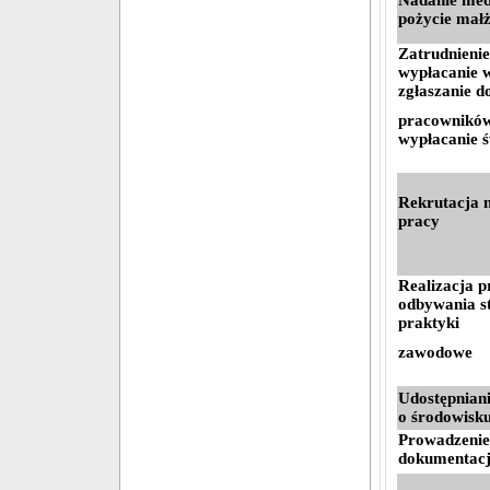
Nadanie meda
pożycie małż
Zatrudnieni
wypłacanie 
zgłaszanie d
pracowników
wypłacanie 
Rekrutacja 
pracy
Realizacja p
odbywania s
praktyki
zawodowe
Udostępniani
o środowisk
Prowadzenie 
dokumentacj