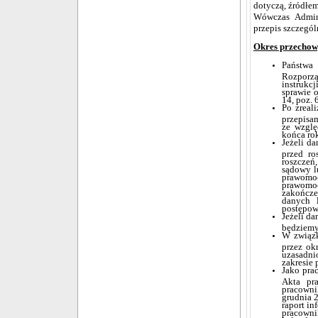
dotyczą, źródłem
Wówczas Admini
przepis szczegól
Okres przechowy
Państwa
Rozporzą
instrukc
sprawie o
14, poz. 
Po zreal
przepisa
ze wzglę
końca ro
Jeżeli d
przed ro
roszczeń
sądowy l
prawomo
prawomo
zakończe
danych l
postępow
Jeżeli d
będziemy 
W związ
przez ok
uzasadn
zakresie
Jako pra
Akta pr
pracowni
grudnia 
raport i
pracowni