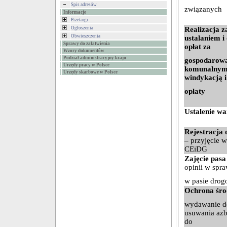
Spis adresów
związanych
Informacje
Przetargi
Ogłoszenia
Realizacja 
Obwieszczenia
ustalaniem i
Sprawy do załatwienia
opłat za
Wzory dokumentów
Podział administracyjny kraju
gospodarow
Urzędy pracy w Polsce
komunalnymi
Urzędy skarbowe w Polsce
windykacją i
opłaty
Ustalenie w
Rejestracja 
–
przyjęcie w
CEiDG
Zajęcie pas
opinii w spra
w pasie dro
Ochrona śro
wydawanie de
usuwania azbe
do