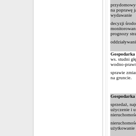
przydomowyc
na poprawę j
wydawanie
decyzji środ
monitorowani
prognozy str
oddziaływani
Gospodarka
ws. studni g
wodno-prawn
sprawie zmi
na gruncie.
Gospodarka 
sprzedaż, naj
użyczenie i 
nieruchomośc
nieruchomośc
użytkowanie 