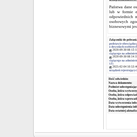
Państwa dane o
lub w formie e
odpowiednich m
osobowych zgo
biznesowymi jes
Załączniki do pobrani
podstawie obowiązku p
o dowodach osobistyc
2020-09-30 08:13:1
ciążącego na administr
2020-09-30 08:14:1
ciążącego na administr
kB)
2025-02-04 10:53:4
urządzeń rejestrujący
Ilość odwiedzin:
Nazwa dokumentu:
Podmiot udostępniając
Osoba, która wytworzy
Osoba, która odpowiada
Osoba, która wprowad
Data wytworzenia info
Data udostępnienia inf
Data ostatniej aktualiz