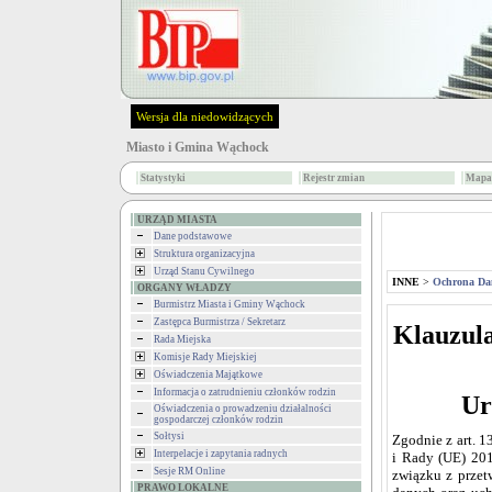
Wersja dla niedowidzących
Miasto i Gmina Wąchock
Statystyki
Rejestr zmian
Mapa 
URZĄD MIASTA
Dane podstawowe
Struktura organizacyjna
Urząd Stanu Cywilnego
INNE
>
Ochrona Da
ORGANY WŁADZY
Burmistrz Miasta i Gminy Wąchock
Zastępca Burmistrza / Sekretarz
Klauzula
Rada Miejska
Komisje Rady Miejskiej
Oświadczenia Majątkowe
Informacja o zatrudnieniu członków rodzin
Ur
Oświadczenia o prowadzeniu działalności
gospodarczej członków rodzin
Sołtysi
Zgodnie z art. 1
Interpelacje i zapytania radnych
i Rady (UE) 201
Sesje RM Online
związku z prze
PRAWO LOKALNE