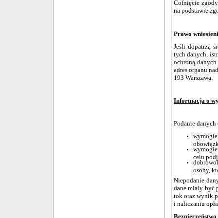
Cofnięcie zgody
na podstawie zgo
Prawo wniesieni
Jeśli dopatrzą 
tych danych, is
ochroną danych 
adres organu na
193 Warszawa.
Informacja o w
Podanie danych o
wymogiem
obowiązk
wymogiem
celu podj
dobrowol
osoby, kt
Niepodanie dany
dane miały być 
tok oraz wynik 
i naliczaniu opł
Bezpieczeństwo