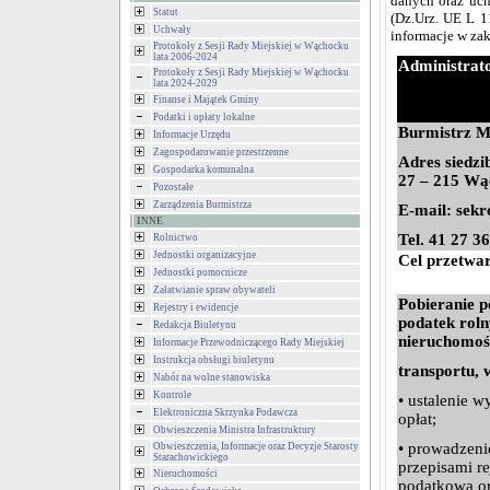
danych oraz uch
Statut
(Dz.Urz. UE L 1
Uchwały
informacje w za
Protokoły z Sesji Rady Miejskiej w Wąchocku
lata 2006-2024
Administrat
Protokoły z Sesji Rady Miejskiej w Wąchocku
lata 2024-2029
Finanse i Majątek Gminy
Podatki i opłaty lokalne
Burmistrz M
Informacje Urzędu
Zagospodarowanie przestrzenne
Adres siedzi
Gospodarka komunalna
27 – 215 Wą
Pozostałe
Zarządzenia Burmistrza
E-mail: sek
INNE
Tel. 41 27 3
Rolnictwo
Jednostki organizacyjne
Cel przetwa
Jednostki pomocnicze
Załatwianie spraw obywateli
Pobieranie p
Rejestry i ewidencje
podatek rolny
Redakcja Biuletynu
nieruchomoś
Informacje Przewodniczącego Rady Miejskiej
Instrukcja obsługi biuletynu
transportu, 
Nabór na wolne stanowiska
Kontrole
• ustalenie 
Elektroniczna Skrzynka Podawcza
opłat;
Obwieszczenia Ministra Infrastruktury
• prowadzen
Obwieszczenia, Informacje oraz Decyzje Starosty
Starachowickiego
przepisami r
Nieruchomości
podatkową o