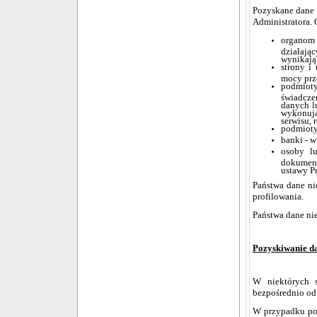
Pozyskane dane
Administratora.
organom 
działają
wynikają
strony i
mocy prz
podmiot
świadcze
danych l
wykonują
serwisu,
podmioty
banki - 
osoby lu
dokument
ustawy P
Państwa dane ni
profilowania.
Państwa dane ni
Pozyskiwanie da
W niektórych 
bezpośrednio od
W przypadku po