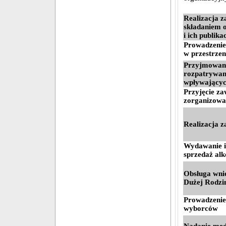
Realizacja 
składaniem 
i ich publika
Prowadzenie
w przestrzen
Przyjmowani
rozpatrywan
wpływającyc
Przyjęcie z
zorganizowa
Realizacja 
Wydawanie i
sprzedaż alk
Obsługa wni
Dużej Rodzi
Prowadzenie 
wyborców