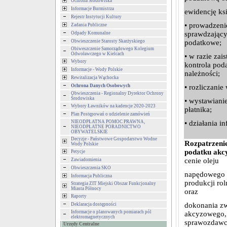
Ochrona Środowiska
Informacje Burmistrza
ewidencję ks
Rejestr Instytucji Kultury
• prowadzeni
Zadania Publiczne
sprawdzający
Odpady Komunalne
Obwieszczenie Starosty Skarżyskiego
podatkowe;
Obiweszczenie Samorządowego Kolegium
Odwoławczego w Kielcach
• w razie zai
Wybory
kontrola pod
Informacje - Wody Polskie
należności;
Rewitalizacja Wąchocka
Ochrona Danych Osobowych
• rozliczanie
Obwieszczenia - Regionalny Dyrektor Ochrony
Środowiska
• wystawiani
Wybory Ławników na kadencje 2020-2023
płatnika;
Plan Postępowań o udzielenie zamówień
NIEODPŁATNA POMOC PRAWNA,
• działania i
NIEODPŁATNE PORADNICTWO
OBYWATELSKIE
Decyzje - Państwowe Gospodarstwo Wodne
Rozpatrzeni
Wody Polskie
podatku ak
Petycje
cenie oleju
Zawiadomienia
Obwieszczenia SKO
napędowego 
Informacja Publiczna
produkcji rol
Strategia ZIT Miejski Obszar Funkcjonalny
Miasta Północy
oraz
Raporty
dokonania z
Deklaracja dostępności
Informacje o planowanych pomiarach pól
akcyzowego, 
elektromagnetycznych
sprawozdawc
Urzędy Centralne