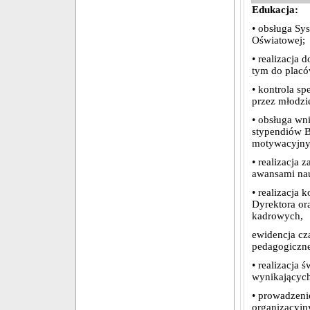
Edukacja:
• obsługa Sy
Oświatowej;
• realizacja 
tym do placó
• kontrola s
przez młodzi
• obsługa wn
stypendiów B
motywacyjny
• realizacja 
awansami nau
• realizacja
Dyrektora or
kadrowych,
ewidencja cz
pedagogiczne
• realizacja 
wynikających
• prowadzeni
organizacyjny