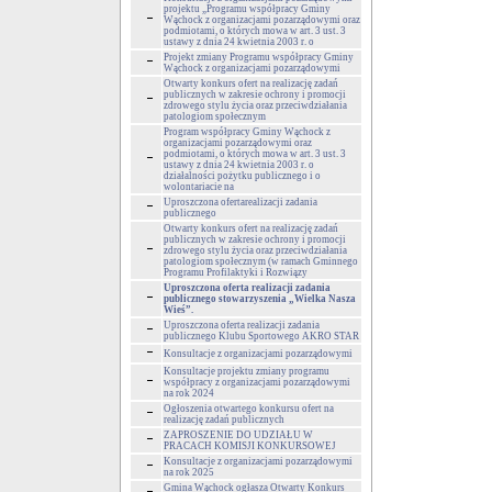
projektu „Programu współpracy Gminy
Wąchock z organizacjami pozarządowymi oraz
podmiotami, o których mowa w art. 3 ust. 3
ustawy z dnia 24 kwietnia 2003 r. o
Projekt zmiany Programu współpracy Gminy
Wąchock z organizacjami pozarządowymi
Otwarty konkurs ofert na realizację zadań
publicznych w zakresie ochrony i promocji
zdrowego stylu życia oraz przeciwdziałania
patologiom społecznym
Program współpracy Gminy Wąchock z
organizacjami pozarządowymi oraz
podmiotami, o których mowa w art. 3 ust. 3
ustawy z dnia 24 kwietnia 2003 r. o
działalności pożytku publicznego i o
wolontariacie na
Uproszczona ofertarealizacji zadania
publicznego
Otwarty konkurs ofert na realizację zadań
publicznych w zakresie ochrony i promocji
zdrowego stylu życia oraz przeciwdziałania
patologiom społecznym (w ramach Gminnego
Programu Profilaktyki i Rozwiązy
Uproszczona oferta realizacji zadania
publicznego stowarzyszenia „Wielka Nasza
Wieś”.
Uproszczona oferta realizacji zadania
publicznego Klubu Sportowego AKRO STAR
Konsultacje z organizacjami pozarządowymi
Konsultacje projektu zmiany programu
współpracy z organizacjami pozarządowymi
na rok 2024
Ogłoszenia otwartego konkursu ofert na
realizację zadań publicznych
ZAPROSZENIE DO UDZIAŁU W
PRACACH KOMISJI KONKURSOWEJ
Konsultacje z organizacjami pozarządowymi
na rok 2025
Gmina Wąchock ogłasza Otwarty Konkurs