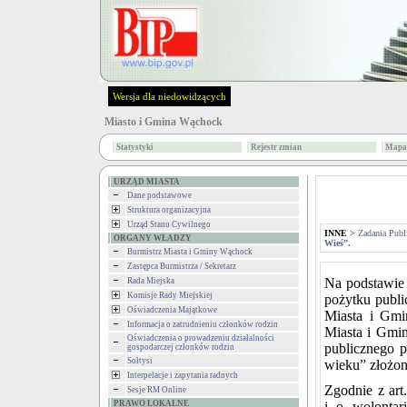
Wersja dla niedowidzących
Miasto i Gmina Wąchock
Statystyki
Rejestr zmian
Mapa 
URZĄD MIASTA
Dane podstawowe
Struktura organizacyjna
Urząd Stanu Cywilnego
INNE
>
Zadania Publ
ORGANY WŁADZY
Wieś”.
Burmistrz Miasta i Gminy Wąchock
Zastępca Burmistrza / Sekretarz
Na podstawie a
Rada Miejska
Komisje Rady Miejskiej
pożytku publi
Oświadczenia Majątkowe
Miasta i Gmi
Informacja o zatrudnieniu członków rodzin
Miasta i Gmin
Oświadczenia o prowadzeniu działalności
publicznego 
gospodarczej członków rodzin
Sołtysi
wieku” złożon
Interpelacje i zapytania radnych
Zgodnie z art
Sesje RM Online
PRAWO LOKALNE
i o wolontari