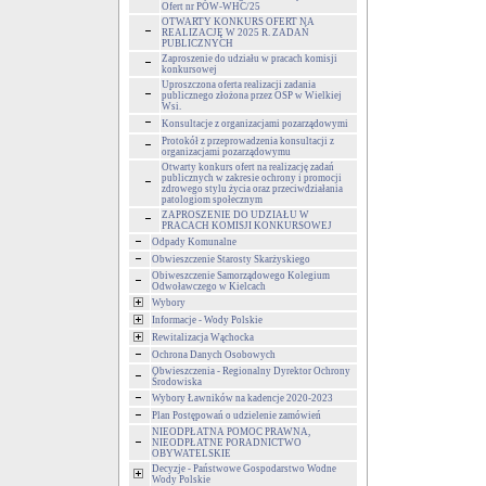
Ofert nr POW-WHC/25
OTWARTY KONKURS OFERT NA
REALIZACJĘ W 2025 R. ZADAŃ
PUBLICZNYCH
Zaproszenie do udziału w pracach komisji
konkursowej
Uproszczona oferta realizacji zadania
publicznego złożona przez OSP w Wielkiej
Wsi.
Konsultacje z organizacjami pozarządowymi
Protokół z przeprowadzenia konsultacji z
organizacjami pozarządowymu
Otwarty konkurs ofert na realizację zadań
publicznych w zakresie ochrony i promocji
zdrowego stylu życia oraz przeciwdziałania
patologiom społecznym
ZAPROSZENIE DO UDZIAŁU W
PRACACH KOMISJI KONKURSOWEJ
Odpady Komunalne
Obwieszczenie Starosty Skarżyskiego
Obiweszczenie Samorządowego Kolegium
Odwoławczego w Kielcach
Wybory
Informacje - Wody Polskie
Rewitalizacja Wąchocka
Ochrona Danych Osobowych
Obwieszczenia - Regionalny Dyrektor Ochrony
Środowiska
Wybory Ławników na kadencje 2020-2023
Plan Postępowań o udzielenie zamówień
NIEODPŁATNA POMOC PRAWNA,
NIEODPŁATNE PORADNICTWO
OBYWATELSKIE
Decyzje - Państwowe Gospodarstwo Wodne
Wody Polskie