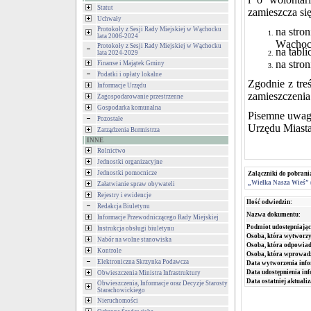
Statut
zamieszcza si
Uchwały
Protokoły z Sesji Rady Miejskiej w Wąchocku
na stro
lata 2006-2024
Wąchoc
Protokoły z Sesji Rady Miejskiej w Wąchocku
na tabl
lata 2024-2029
na stro
Finanse i Majątek Gminy
Podatki i opłaty lokalne
Zgodnie z tre
Informacje Urzędu
zamieszczenia 
Zagospodarowanie przestrzenne
Gospodarka komunalna
Pisemne uwagi
Pozostałe
Urzędu Miasta
Zarządzenia Burmistrza
INNE
Rolnictwo
Jednostki organizacyjne
Jednostki pomocnicze
Załączniki do pobrani
„Wielka Nasza Wieś”
Załatwianie spraw obywateli
Rejestry i ewidencje
Ilość odwiedzin:
Redakcja Biuletynu
Nazwa dokumentu:
Informacje Przewodniczącego Rady Miejskiej
Podmiot udostępniając
Instrukcja obsługi biuletynu
Osoba, która wytworzy
Nabór na wolne stanowiska
Osoba, która odpowiada
Kontrole
Osoba, która wprowad
Elektroniczna Skrzynka Podawcza
Data wytworzenia info
Data udostępnienia inf
Obwieszczenia Ministra Infrastruktury
Data ostatniej aktualiz
Obwieszczenia, Informacje oraz Decyzje Starosty
Starachowickiego
Nieruchomości