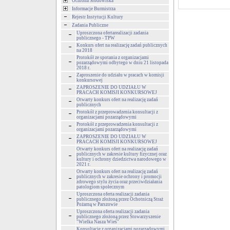
Ochrona Środowiska
Informacje Burmistrza
Rejestr Instytucji Kultury
Zadania Publiczne
Uproszczona ofertarealizacji zadania
publicznego - TPW
Konkurs ofert na realizację zadań publicznych
na 2018
Protokół ze spotania z organizacjami
pozarządowymi odbytego w dniu 21 listopada
2018 r.
Zaproszenie do udziału w pracach w komisji
konkursowej
ZAPROSZENIE DO UDZIAŁU W
PRACACH KOMISJI KONKURSOWEJ
Otwarty konkurs ofert na realizację zadań
publicznych
Protokół z przeprowadzenia konsultacji z
organizacjami pozarządowymi
Protokół z przeprowadzenia konsultacji z
organizacjami pozarządowymi
ZAPROSZENIE DO UDZIAŁU W
PRACACH KOMISJI KONKURSOWEJ
Otwarty konkurs ofert na realizację zadań
publicznych w zakresie kultury fizycznej oraz
kultury i ochrony dziedzictwa narodowego w
2021 r.
Otwarty konkurs ofert na realizację zadań
publicznych w zakresie ochrony i promocji
zdrowego stylu życia oraz przeciwdziałania
patologiom społecznym
Uproszczona oferta realizacji zadania
publicznego złożoną przez Ochotniczą Straż
Pożarną w Parszowie
Uproszczona oferta realizacji zadania
publicznego złożoną przez Stowarzyszenie
"Wielka Nasza Wieś"
Konsultacje z organizacjami pozarządowymi