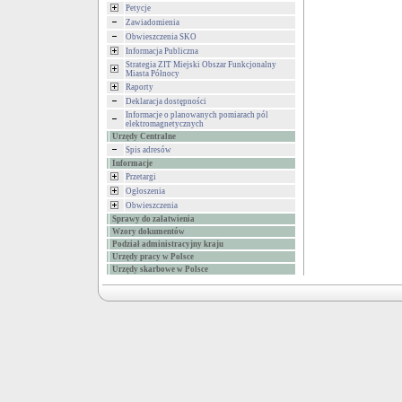
Petycje
Zawiadomienia
Obwieszczenia SKO
Informacja Publiczna
Strategia ZIT Miejski Obszar Funkcjonalny
Miasta Północy
Raporty
Deklaracja dostępności
Informacje o planowanych pomiarach pól
elektromagnetycznych
Urzędy Centralne
Spis adresów
Informacje
Przetargi
Ogłoszenia
Obwieszczenia
Sprawy do załatwienia
Wzory dokumentów
Podział administracyjny kraju
Urzędy pracy w Polsce
Urzędy skarbowe w Polsce