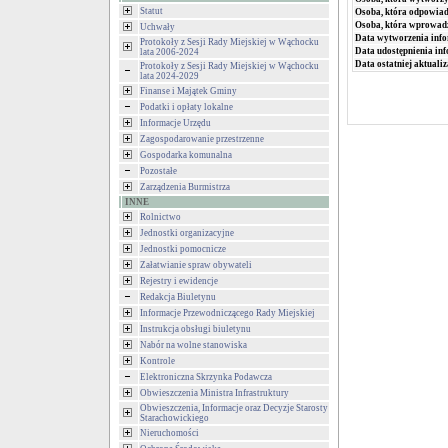
Statut
Osoba, która odpowiada
Osoba, która wprowad
Uchwały
Data wytworzenia info
Protokoły z Sesji Rady Miejskiej w Wąchocku
Data udostępnienia inf
lata 2006-2024
Data ostatniej aktualiz
Protokoły z Sesji Rady Miejskiej w Wąchocku
lata 2024-2029
Finanse i Majątek Gminy
Podatki i opłaty lokalne
Informacje Urzędu
Zagospodarowanie przestrzenne
Gospodarka komunalna
Pozostałe
Zarządzenia Burmistrza
INNE
Rolnictwo
Jednostki organizacyjne
Jednostki pomocnicze
Załatwianie spraw obywateli
Rejestry i ewidencje
Redakcja Biuletynu
Informacje Przewodniczącego Rady Miejskiej
Instrukcja obsługi biuletynu
Nabór na wolne stanowiska
Kontrole
Elektroniczna Skrzynka Podawcza
Obwieszczenia Ministra Infrastruktury
Obwieszczenia, Informacje oraz Decyzje Starosty
Starachowickiego
Nieruchomości