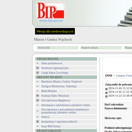
Wersja dla niedowidzących
Miasto i Gmina Wąchock
Statystyki
Rejestr zmian
Mapa 
URZĄD MIASTA
Dane podstawowe
Struktura organizacyjna
Urząd Stanu Cywilnego
INNE
>
Zadania Publ
ORGANY WŁADZY
Burmistrz Miasta i Gminy Wąchock
Załączniki do pobrani
Zastępca Burmistrza / Sekretarz
2024-11-05 11:52:0
Rada Miejska
2024-11-05 11:52:4
2024-11-22 13:38:4
Komisje Rady Miejskiej
Oświadczenia Majątkowe
Ilość odwiedzin:
Informacja o zatrudnieniu członków rodzin
Nazwa dokumentu:
Oświadczenia o prowadzeniu działalności
gospodarczej członków rodzin
Sołtysi
Skrócony opis:
Interpelacje i zapytania radnych
Sesje RM Online
Podmiot udostępniając
PRAWO LOKALNE
Osoba, która wytworzy