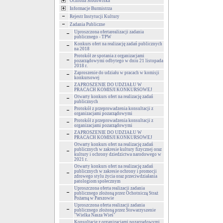
Ochrona Środowiska
Informacje Burmistrza
Rejestr Instytucji Kultury
Zadania Publiczne
Uproszczona ofertarealizacji zadania
publicznego - TPW
Konkurs ofert na realizację zadań publicznych
na 2018
Protokół ze spotania z organizacjami
pozarządowymi odbytego w dniu 21 listopada
2018 r.
Zaproszenie do udziału w pracach w komisji
konkursowej
ZAPROSZENIE DO UDZIAŁU W
PRACACH KOMISJI KONKURSOWEJ
Otwarty konkurs ofert na realizację zadań
publicznych
Protokół z przeprowadzenia konsultacji z
organizacjami pozarządowymi
Protokół z przeprowadzenia konsultacji z
organizacjami pozarządowymi
ZAPROSZENIE DO UDZIAŁU W
PRACACH KOMISJI KONKURSOWEJ
Otwarty konkurs ofert na realizację zadań
publicznych w zakresie kultury fizycznej oraz
kultury i ochrony dziedzictwa narodowego w
2021 r.
Otwarty konkurs ofert na realizację zadań
publicznych w zakresie ochrony i promocji
zdrowego stylu życia oraz przeciwdziałania
patologiom społecznym
Uproszczona oferta realizacji zadania
publicznego złożoną przez Ochotniczą Straż
Pożarną w Parszowie
Uproszczona oferta realizacji zadania
publicznego złożoną przez Stowarzyszenie
"Wielka Nasza Wieś"
Konsultacje z organizacjami pozarządowymi