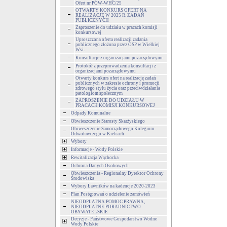
Ofert nr POW-WHC/25
OTWARTY KONKURS OFERT NA
REALIZACJĘ W 2025 R. ZADAŃ
PUBLICZNYCH
Zaproszenie do udziału w pracach komisji
konkursowej
Uproszczona oferta realizacji zadania
publicznego złożona przez OSP w Wielkiej
Wsi.
Konsultacje z organizacjami pozarządowymi
Protokół z przeprowadzenia konsultacji z
organizacjami pozarządowymu
Otwarty konkurs ofert na realizację zadań
publicznych w zakresie ochrony i promocji
zdrowego stylu życia oraz przeciwdziałania
patologiom społecznym
ZAPROSZENIE DO UDZIAŁU W
PRACACH KOMISJI KONKURSOWEJ
Odpady Komunalne
Obwieszczenie Starosty Skarżyskiego
Obiweszczenie Samorządowego Kolegium
Odwoławczego w Kielcach
Wybory
Informacje - Wody Polskie
Rewitalizacja Wąchocka
Ochrona Danych Osobowych
Obwieszczenia - Regionalny Dyrektor Ochrony
Środowiska
Wybory Ławników na kadencje 2020-2023
Plan Postępowań o udzielenie zamówień
NIEODPŁATNA POMOC PRAWNA,
NIEODPŁATNE PORADNICTWO
OBYWATELSKIE
Decyzje - Państwowe Gospodarstwo Wodne
Wody Polskie