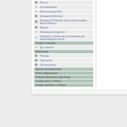
Petycje
Zawiadomienia
Obwieszczenia SKO
Informacja Publiczna
Strategia ZIT Miejski Obszar Funkcjonalny
Miasta Północy
Raporty
Deklaracja dostępności
Informacje o planowanych pomiarach pól
elektromagnetycznych
Urzędy Centralne
Spis adresów
Informacje
Przetargi
Ogłoszenia
Obwieszczenia
Sprawy do załatwienia
Wzory dokumentów
Podział administracyjny kraju
Urzędy pracy w Polsce
Urzędy skarbowe w Polsce