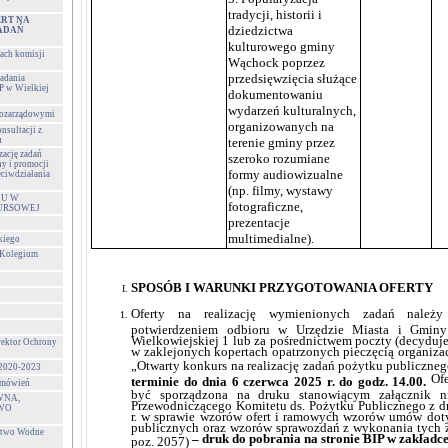
tradycji, historii i
RT NA
dziedzictwa
ZADAŃ
kulturowego gminy
cach komisji
Wąchock poprzez
przedsięwzięcia służące
zadania
P w Wielkiej
dokumentowaniu
wydarzeń kulturalnych,
 pozarządowymi
organizowanych na
nsultacji z
u
terenie gminy przez
zację zadań
szeroko rozumiane
ny i promocji
formy audiowizualne
eciwdziałania
(np. filmy, wystawy
ŁU W
fotograficzne,
URSOWEJ
prezentacje
multimedialne).
kiego
 Kolegium
SPOSÓB I WARUNKI PRZYGOTOWANIA OFERTY
Oferty na realizację wymienionych zadań należy
potwierdzeniem odbioru w Urzędzie Miasta i Gmin
Wielkowiejskiej 1 lub za pośrednictwem poczty (decyduj
rektor Ochrony
w zaklejonych kopertach opatrzonych pieczęcią organiza
„Otwarty konkurs na realizację zadań pożytku publiczne
 2020-2023
Ofe
terminie do dnia 6 czerwca 2025 r. do godz. 14.00.
zamówień
być sporządzona na druku stanowiącym załącznik n
WNA,
Przewodniczącego Komitetu ds. Pożytku Publicznego z d
WO
r. w sprawie wzorów ofert i ramowych wzorów umów doty
publicznych oraz wzorów sprawozdań z wykonania tych zad
stwo Wodne
– druk do pobrania na stronie BIP w zakładce
poz. 2057)