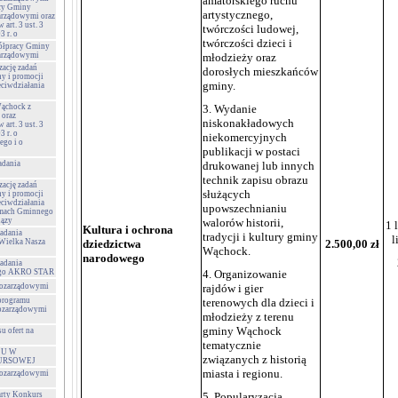
amatorskiego ruchu
acy Gminy
artystycznego,
arządowymi oraz
art. 3 ust. 3
twórczości ludowej,
3 r. o
twórczości dzieci i
ółpracy Gminy
zarządowymi
młodzieży oraz
zację zadań
dorosłych mieszkańców
ny i promocji
gminy.
eciwdziałania
ąchock z
3. Wydanie
 oraz
niskonakładowych
art. 3 ust. 3
3 r. o
niekomercyjnych
ego i o
publikacji w postaci
adania
drukowanej lub innych
technik zapisu obrazu
zację zadań
służących
ny i promocji
eciwdziałania
upowszechnianiu
amach Gminnego
iązy
walorów historii,
1 
Kultura i ochrona
zadania
tradycji i kultury gminy
l
„Wielka Nasza
dziedzictwa
2.500,00 zł
Wąchock.
narodowego
zadania
wego AKRO STAR
4. Organizowanie
 pozarządowymi
rajdów i gier
 programu
terenowych dla dzieci i
pozarządowymi
młodzieży z terenu
gminy Wąchock
u ofert na
tematycznie
ŁU W
związanych z historią
URSOWEJ
miasta i regionu.
 pozarządowymi
rty Konkurs
5. Popularyzacja