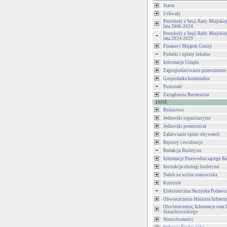
Statut
Uchwały
Protokoły z Sesji Rady Miejski
lata 2006-2024
Protokoły z Sesji Rady Miejski
lata 2024-2029
Finanse i Majątek Gminy
Podatki i opłaty lokalne
Informacje Urzędu
Zagospodarowanie przestrzenne
Gospodarka komunalna
Pozostałe
Zarządzenia Burmistrza
INNE
Rolnictwo
Jednostki organizacyjne
Jednostki pomocnicze
Załatwianie spraw obywateli
Rejestry i ewidencje
Redakcja Biuletynu
Informacje Przewodniczącego Ra
Instrukcja obsługi biuletynu
Nabór na wolne stanowiska
Kontrole
Elektroniczna Skrzynka Podawc
Obwieszczenia Ministra Infrastr
Obwieszczenia, Informacje oraz 
Starachowickiego
Nieruchomości