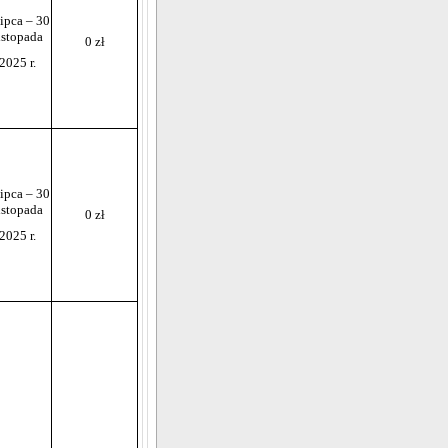
lipca – 30
istopada
0 zł
2025 r.
lipca – 30
istopada
0 zł
2025 r.