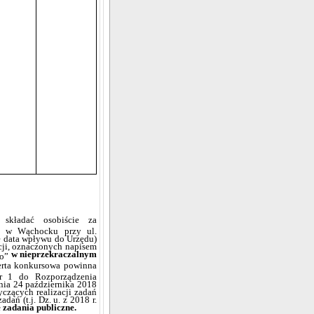
 składać osobiście za
y w Wąchocku przy ul.
e data wpływu do Urzędu)
cji, oznaczonych napisem
w nieprzekraczalnym
go”
rta konkursowa powinna
r 1 do Rozporządzenia
nia 24 października 2018
czących realizacji zadań
ań (t.j. Dz. u. z 2018 r.
 zadania publiczne.