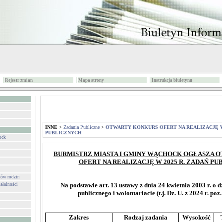
Rejestr zmian
Mapa strony
Instrukcja biuletynu
INNE
>
Zadania Publiczne
>
OTWARTY KONKURS OFERT NA REALIZACJĘ W 
PUBLICZNYCH
ock
BURMISTRZ MIASTA I GMINY WĄCHOCK OGŁASZA 
OFERT NA REALIZACJĘ W 2025 R. ZADAŃ P
ków rodzin
Na podstawie art. 13 ustawy z dnia 24 kwietnia 2003 r. o 
ałalności
publicznego i wolontariacie (t.j. Dz. U. z 2024 r. poz
Zakres
Rodzaj zadania
Wysokość