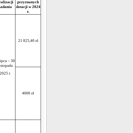
ealizacji
przyznanych
zadania
dotacji w 2024
r.
21 825,40 zł
lipca – 30
istopada
2025 r.
4000 zł