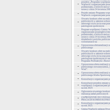
projektu „Programu współpr
Wąchock z organizacjami poz
podmiotami, o których mowa w 
ustawy z dnia 24 kwietnia 200
Projekt zmiany Programu wsp
Wąchock z organizacjami po
Otwarty konkurs ofert na reali
publicznych w zakresie ochro
zdrowego stylu życia oraz prz
patologiom społecznym
Program współpracy Gminy W
organizacjami pozarządowymi
podmiotami, o których mowa w 
ustawy z dnia 24 kwietnia 200
działalności pożytku publiczn
wolontariacie na
Uproszczona ofertarealizacji z
publicznego
Otwarty konkurs ofert na reali
publicznych w zakresie ochro
zdrowego stylu życia oraz prz
patologiom społecznym (w r
Programu Profilaktyki i Rozw
Uproszczona oferta realizacji 
publicznego stowarzyszenia 
Wieś”.
Uproszczona oferta realizacji 
publicznego Klubu Sporto
Konsultacje z organizacjami
Konsultacje projektu zmiany
współpracy z organizacjami 
na rok 2024
Ogłoszenia otwartego konkurs
realizację zadań publicznych
ZAPROSZENIE DO UDZIA
PRACACH KOMISJI KONK
Konsultacje z organizacjami
na rok 2025
Gmina Wąchock ogłasza Otwa