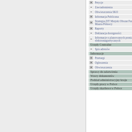
Petycje
Zawiadomienia
Obwieszczenia SKO
Informacja Publiczna
Strategia ZIT Miejski Obszar F
Miasta Północy
Raporty
Deklaracja dostępności
Informacje o planowanych pomia
elektromagnetycznych
Urzędy Centralne
Spis adresów
Informacje
Przetargi
Ogłoszenia
Obwieszczenia
Sprawy do załatwienia
Wzory dokumentów
Podział administracyjny kraju
Urzędy pracy w Polsce
Urzędy skarbowe w Polsce