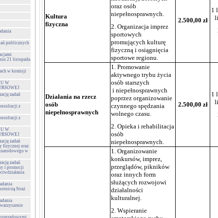
oraz osób
1 
niepełnosprawnych.
Kultura
l
2.500,00 zł
fizyczna
2. Organizacja imprez
adania
sportowych
promujących kulturę
adań publicznych
fizyczną i osiągnięcia
zacjami
sportowe regionu.
iu 21 listopada
1. Promowanie
cach w komisji
aktywnego trybu życia
osób starszych
ŁU W
URSOWEJ
i niepełnosprawnych
1 
zację zadań
Działania na rzecz
poprzez organizowanie
l
osób
2.500,00 zł
czynnego spędzania
nsultacji z
niepełnosprawnych
wolnego czasu.
nsultacji z
2. Opieka i rehabilitacja
ŁU W
osób
URSOWEJ
niepełnosprawnych.
zację zadań
y fizycznej oraz
1. Organizowanie
a narodowego w
konkursów, imprez,
zację zadań
przeglądów, pikników
ny i promocji
eciwdziałania
oraz innych form
służących rozwojowi
zadania
otniczą Straż
działalności
kulturalnej.
zadania
owarzyszenie
2. Wspieranie
 pozarządowymi