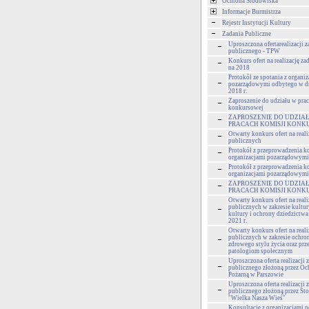
Ochrona Środowiska
Informacje Burmistrza
Rejestr Instytucji Kultury
Zadania Publiczne
Uproszczona ofertarealizacji z
publicznego - TPW
Konkurs ofert na realizację z
na 2018
Protokół ze spotania z organi
pozarządowymi odbytego w dn
2018 r.
Zaproszenie do udziału w pra
konkursowej
ZAPROSZENIE DO UDZIA
PRACACH KOMISJI KONK
Otwarty konkurs ofert na reali
publicznych
Protokół z przeprowadzenia ko
organizacjami pozarządowymi
Protokół z przeprowadzenia ko
organizacjami pozarządowymi
ZAPROSZENIE DO UDZIA
PRACACH KOMISJI KONK
Otwarty konkurs ofert na reali
publicznych w zakresie kultur
kultury i ochrony dziedzictw
2021 r.
Otwarty konkurs ofert na reali
publicznych w zakresie ochro
zdrowego stylu życia oraz prz
patologiom społecznym
Uproszczona oferta realizacji 
publicznego złożoną przez Och
Pożarną w Parszowie
Uproszczona oferta realizacji 
publicznego złożoną przez St
"Wielka Nasza Wieś"
Konsultacje z organizacjami