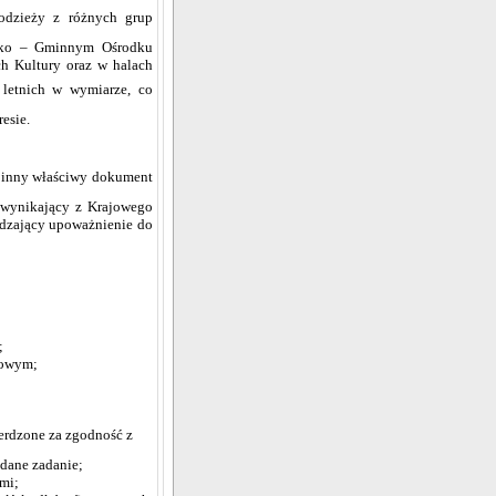
łodzieży z różnych grup
jsko – Gminnym Ośrodku
h Kultury oraz w halach
 letnich w wymiarze, co
esie.
ub inny właściwy dokument
 wynikający z Krajowego
dzający upoważnienie do
;
sowym;
erdzone za zgodność z
 dane zadanie;
mi;