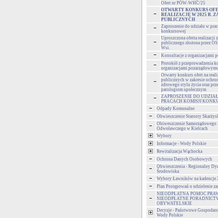
Ofert nr POW-WHC/25
OTWARTY KONKURS OFE
REALIZACJĘ W 2025 R. 
PUBLICZNYCH
Zaproszenie do udziału w pra
konkursowej
Uproszczona oferta realizacji 
publicznego złożona przez OS
Wsi.
Konsultacje z organizacjami
Protokół z przeprowadzenia ko
organizacjami pozarządowym
Otwarty konkurs ofert na reali
publicznych w zakresie ochro
zdrowego stylu życia oraz prz
patologiom społecznym
ZAPROSZENIE DO UDZIA
PRACACH KOMISJI KONK
Odpady Komunalne
Obwieszczenie Starosty Skarżys
Obiweszczenie Samorządowego
Odwoławczego w Kielcach
Wybory
Informacje - Wody Polskie
Rewitalizacja Wąchocka
Ochrona Danych Osobowych
Obwieszczenia - Regionalny Dy
Środowiska
Wybory Ławników na kadencje
Plan Postępowań o udzielenie 
NIEODPŁATNA POMOC PRA
NIEODPŁATNE PORADNICT
OBYWATELSKIE
Decyzje - Państwowe Gospodar
Wody Polskie