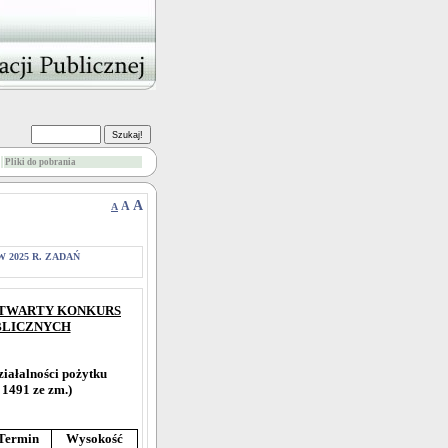
Pliki do pobrania
A
A
A
2025 R. ZADAŃ
OTWARTY KONKURS
UBLICZNYCH
działalności pożytku
. 1491 ze zm.)
Termin
Wysokość