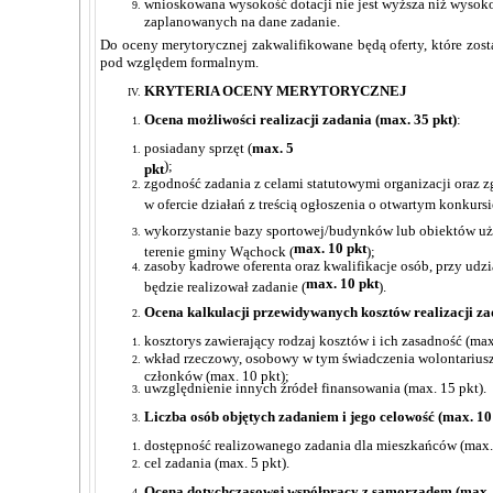
wnioskowana wysokość dotacji nie jest wyższa niż wysok
zaplanowanych na dane zadanie.
Do oceny merytorycznej zakwalifikowane będą oferty, które zos
pod względem formalnym.
KRYTERIA OCENY MERYTORYCZNEJ
Ocena możliwości realizacji zadania (max. 35 pkt)
:
posiadany sprzęt (
max. 5
)
pkt
zgodność zadania z celami statutowymi organizacji oraz
w ofercie działań z treścią ogłoszenia o otwartym konkursie
wykorzystanie bazy sportowej/budynków lub obiektów uży
max. 10 pkt
terenie gminy Wąchock (
);
zasoby kadrowe oferenta oraz kwalifikacje osób, przy udzi
max. 10 pkt
będzie realizował zadanie (
).
Ocena kalkulacji przewidywanych kosztów realizacji zad
kosztorys zawierający rodzaj kosztów i ich zasadność (max
wkład rzeczowy, osobowy w tym świadczenia wolontariusz
członków (max. 10 pkt);
uwzględnienie innych źródeł finansowania (max. 15 pkt).
Liczba osób objętych zadaniem i jego celowość (max. 10 
dostępność realizowanego zadania dla mieszkańców (max. 
cel zadania (max. 5 pkt).
Ocena dotychczasowej współpracy z samorządem (max. 