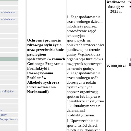
środków na
r
dotację w
2025 r.
ej w Wąchocku
1. Zagospodarowanie
ej w Wąchocku
czasu wolnego dzieci i
młodzieży poprzez
prowadzenie zajęć
rekreacyjno –
Ochrona i promocja
sportowych na
zdrowego stylu życia
obiektach użyteczności
oraz przeciwdziałanie
publicznej na terenie
patologiom
gminy Wąchock oraz
społecznym (w ramach
organizacja turniejów i
1 
Gminnego Programu
rozgrywek sportowych
l
35.000,00 zł
Profilaktyki i
na terenie gminy.
Rozwiązywania
2. Zagospodarowanie
Problemów
czasu wolnego osób
Alkoholowych oraz
dorosłych z rodzin
Przeciwdziałania
dysfunkcyjnych
Narkomanii)
poprzez organizację
dy Miejskiej
spotkań lub imprez o
charakterze artystyczno
– kulturalnym wraz z
działaniami
za
profilaktycznymi.
uktury
Decyzje Starosty
1. Upowszechnianie
sportu wśród dzieci,
młodzieży, dorosłych