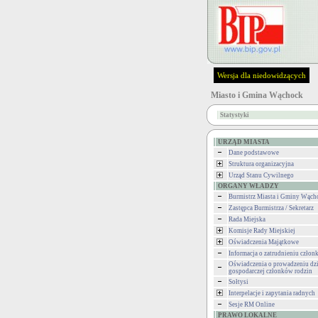
Wersja dla niedowidzących
Miasto i Gmina Wąchock
Statystyki
URZĄD MIASTA
Dane podstawowe
Struktura organizacyjna
Urząd Stanu Cywilnego
ORGANY WŁADZY
Burmistrz Miasta i Gminy Wąch
Zastępca Burmistrza / Sekretarz
Rada Miejska
Komisje Rady Miejskiej
Oświadczenia Majątkowe
Informacja o zatrudnieniu człon
Oświadczenia o prowadzeniu dzi
gospodarczej członków rodzin
Sołtysi
Interpelacje i zapytania radnych
Sesje RM Online
PRAWO LOKALNE