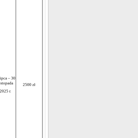
lipca – 30
istopada
2500 zł
2025 r.