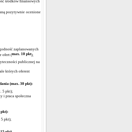
ość środków finansowych
taną pozytywnie ocenione
;
 zgodność zaplanowanych
max. 10 pkt
 ofert (
);
teczności publicznej na
ale których oferent
ania (max. 30 pkt):
. 5 pkt);
y i praca społeczna
pkt):
5 pkt);
15 pkt).