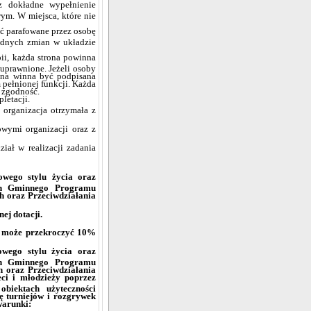
ez dokładne wypełnienie
m. W miejsca, które nie
ć parafowane przez osobę
adnych zmian w układzie
ii, każda strona powinna
uprawnione. Jeżeli osoby
ona winna być podpisana
 pełnionej funkcji. Każda
a zgodność.
letacji.
 organizacja otrzymała z
owymi organizacji oraz z
ał w realizacji zadania
owego stylu życia oraz
ach Gminnego Programu
h oraz Przeciwdziałania
ej dotacji.
e może przekroczyć 10%
owego stylu życia oraz
ach Gminnego Programu
 oraz Przeciwdziałania
eci i młodzieży poprzez
biektach użyteczności
ę turniejów i rozgrywek
warunki: