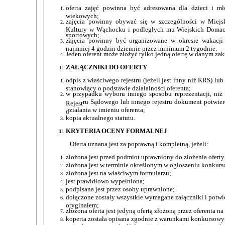
oferta zajęć powinna być adresowana dla dzieci i m
wiekowych;
zajęcia powinny obywać się w szczególności w Mie
Kultury w Wąchocku i podległych mu Wiejskich Domac
sportowych;
zajęcia powinny być organizowane w okresie wakacji
najmniej 4 godzin dziennie przez minimum 2 tygodnie.
Jeden oferent może złożyć tylko jedną ofertę w danym zakr
ZAŁĄCZNIKI DO OFERTY
odpis z właściwego rejestru (jeżeli jest inny niż KRS) l
stanowiący o podstawie działalności oferenta;
w przypadku wyboru innego sposobu reprezentacji, niż
ru Sądowego lub innego rejestru
dokument potwier
Rejest
ziałania w imieniu oferenta;
d
kopia aktualnego statutu.
KRYTERIA OCENY FORMALNEJ
Oferta uznana jest za poprawną i kompletną, jeżeli:
złożona jest przed podmiot uprawniony do złożenia oferty
złożona jest w terminie określonym w ogłoszeniu konkur
złożona jest na właściwym formularzu;
jest prawidłowo wypełniona;
podpisana jest przez osoby uprawnione;
dołączone zostały wszystkie wymagane załączniki i potwi
oryginałem;
złożona oferta jest jedyną ofertą złożoną przez oferenta na
koperta została opisana zgodnie z warunkami konkursowy