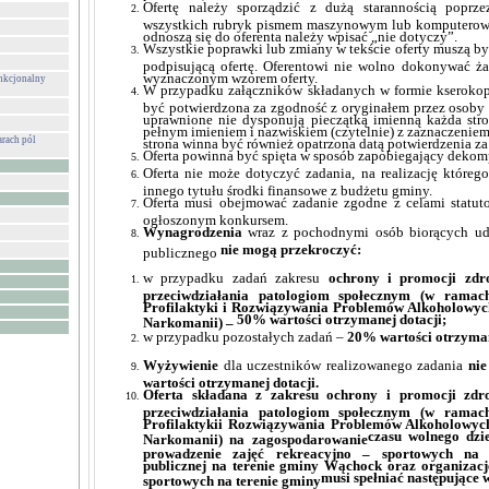
Ofertę należy sporządzić z dużą starannością poprz
wszystkich rubryk pismem maszynowym lub komputerowy
odnoszą się do oferenta należy wpisać „nie dotyczy”.
Wszystkie poprawki lub zmiany w tekście oferty muszą by
podpisującą ofertę. Oferentowi nie wolno dokonywać ż
wyznaczonym wzorem oferty.
unkcjonalny
W przypadku załączników składanych w formie kserokop
być potwierdzona za zgodność z oryginałem przez osoby 
uprawnione nie dysponują pieczątką imienną każda str
pełnym imieniem i nazwiskiem (czytelnie) z zaznaczeniem
rach pól
strona winna być również opatrzona datą potwierdzenia z
Oferta powinna być spięta w sposób zapobiegający dekomp
Oferta nie może dotyczyć zadania, na realizację którego
innego tytułu środki finansowe z budżetu gminy.
Oferta musi obejmować zadanie zgodne z celami statut
ogłoszonym konkursem.
Wynagrodzenia
wraz z pochodnymi osób biorących udzi
nie mogą przekroczyć:
publicznego
w przypadku zadań zakresu
ochrony i promocji zdr
przeciwdziałania patologiom społecznym (w ram
Profilaktyki i Rozwiązywania Problemów Alkoholowyc
50% wartości otrzymanej dotacji;
Narkomanii) –
w przypadku pozostałych zadań –
20% wartości otrzyman
Wyżywienie
dla uczestników realizowanego zadania
ni
wartości otrzymanej dotacji.
Oferta składana
z zakresu
ochrony i promocji zdr
przeciwdziałania patologiom społecznym (w ram
Profilaktykii Rozwiązywania Problemów Alkoholowych
czasu wolnego dzi
Narkomanii) na zagospodarowanie
prowadzenie zajęć rekreacyjno – sportowych na o
publicznej na terenie gminy Wąchock oraz organizacj
musi spełniać następujące 
sportowych na terenie gminy