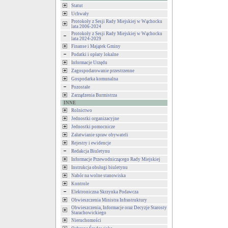
Statut
Uchwały
Protokoły z Sesji Rady Miejskiej w Wąchocku
lata 2006-2024
Protokoły z Sesji Rady Miejskiej w Wąchocku
lata 2024-2029
Finanse i Majątek Gminy
Podatki i opłaty lokalne
Informacje Urzędu
Zagospodarowanie przestrzenne
Gospodarka komunalna
Pozostałe
Zarządzenia Burmistrza
INNE
Rolnictwo
Jednostki organizacyjne
Jednostki pomocnicze
Załatwianie spraw obywateli
Rejestry i ewidencje
Redakcja Biuletynu
Informacje Przewodniczącego Rady Miejskiej
Instrukcja obsługi biuletynu
Nabór na wolne stanowiska
Kontrole
Elektroniczna Skrzynka Podawcza
Obwieszczenia Ministra Infrastruktury
Obwieszczenia, Informacje oraz Decyzje Starosty
Starachowickiego
Nieruchomości