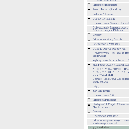
Ochrona Środowiska
Informacje Burmistrza
Rejestr Instytucji Kultury
Zadania Publiczne
Odpady Komunalne
Obwieszczenie Starosty Skarżys
Obiweszczenie Samorządowego
Odwoławczego w Kielcach
Wybory
Informacje - Wody Polskie
Rewitalizacja Wąchocka
Ochrona Danych Osobowych
Obwieszczenia - Regionalny Dy
Środowiska
Wybory Ławników na kadencje
Plan Postępowań o udzielenie 
NIEODPŁATNA POMOC PRA
NIEODPŁATNE PORADNICT
OBYWATELSKIE
Decyzje - Państwowe Gospodar
Wody Polskie
Petycje
Zawiadomienia
Obwieszczenia SKO
Informacja Publiczna
Strategia ZIT Miejski Obszar F
Miasta Północy
Raporty
Deklaracja dostępności
Informacje o planowanych pomia
elektromagnetycznych
Urzędy Centralne