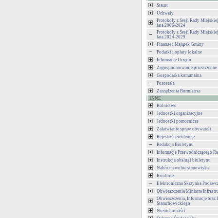
Statut
Uchwały
Protokoły z Sesji Rady Miejski
lata 2006-2024
Protokoły z Sesji Rady Miejski
lata 2024-2029
Finanse i Majątek Gminy
Podatki i opłaty lokalne
Informacje Urzędu
Zagospodarowanie przestrzenne
Gospodarka komunalna
Pozostałe
Zarządzenia Burmistrza
INNE
Rolnictwo
Jednostki organizacyjne
Jednostki pomocnicze
Załatwianie spraw obywateli
Rejestry i ewidencje
Redakcja Biuletynu
Informacje Przewodniczącego Ra
Instrukcja obsługi biuletynu
Nabór na wolne stanowiska
Kontrole
Elektroniczna Skrzynka Podawc
Obwieszczenia Ministra Infrastr
Obwieszczenia, Informacje oraz 
Starachowickiego
Nieruchomości