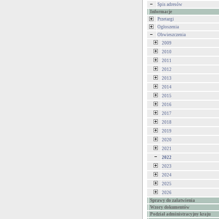
Spis adresów
Informacje
Przetargi
Ogłoszenia
Obwieszczenia
2009
2010
2011
2012
2013
2014
2015
2016
2017
2018
2019
2020
2021
2022
2023
2024
2025
2026
Sprawy do załatwienia
Wzory dokumentów
Podział administracyjny kraju