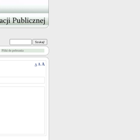
Pliki do pobrania
A
A
A