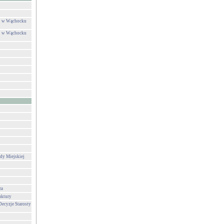
ej w Wąchocku
ej w Wąchocku
dy Miejskiej
za
uktury
Decyzje Starosty