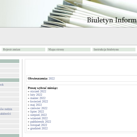
Rejestr zmian
Mapa strony
Instrukcja biuletynu
Obwieszczenia:
2022
ock
Proszę wybrać miesiąc:
»
styczeń 2022
»
luty 2022
»
marzec 2022
»
kwiecień 2022
»
maj 2022
»
czerwiec 2022
ków rodzin
»
lipiec 2022
ałalności
»
sierpień 2022
»
wrzesień 2022
»
październik 2022
»
listopad 2022
»
grudzień 2022