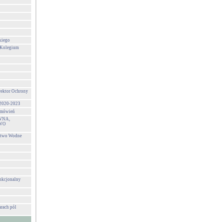
kiego
 Kolegium
rektor Ochrony
 2020-2023
zamówień
WNA,
WO
stwo Wodne
unkcjonalny
rach pól