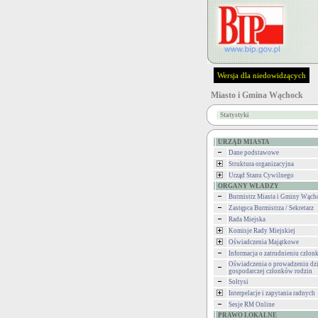
Wersja dla niedowidzących
Miasto i Gmina Wąchock
Statystyki
URZĄD MIASTA
Dane podstawowe
Struktura organizacyjna
Urząd Stanu Cywilnego
ORGANY WŁADZY
Burmistrz Miasta i Gminy Wąch
Zastępca Burmistrza / Sekretarz
Rada Miejska
Komisje Rady Miejskiej
Oświadczenia Majątkowe
Informacja o zatrudnieniu człon
Oświadczenia o prowadzeniu dzi
gospodarczej członków rodzin
Sołtysi
Interpelacje i zapytania radnych
Sesje RM Online
PRAWO LOKALNE