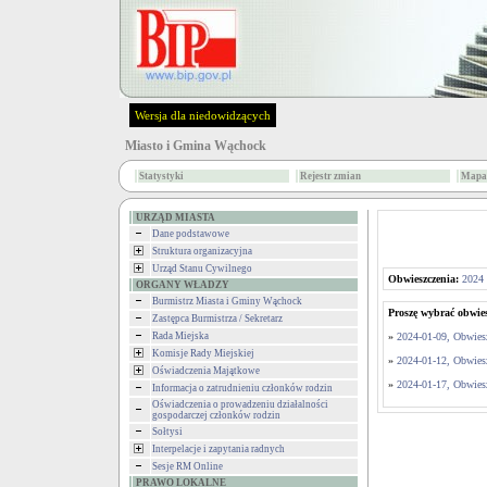
Wersja dla niedowidzących
Miasto i Gmina Wąchock
Statystyki
Rejestr zmian
Mapa 
URZĄD MIASTA
Dane podstawowe
Struktura organizacyjna
Urząd Stanu Cywilnego
Obwieszczenia:
2024
ORGANY WŁADZY
Burmistrz Miasta i Gminy Wąchock
Proszę wybrać obwies
Zastępca Burmistrza / Sekretarz
Rada Miejska
»
2024-01-09, Obwies
Komisje Rady Miejskiej
»
2024-01-12, Obwies
Oświadczenia Majątkowe
»
2024-01-17, Obwies
Informacja o zatrudnieniu członków rodzin
Oświadczenia o prowadzeniu działalności
gospodarczej członków rodzin
Sołtysi
Interpelacje i zapytania radnych
Sesje RM Online
PRAWO LOKALNE