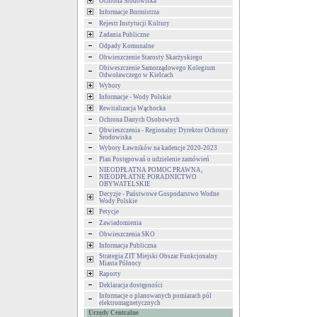
Ochrona Środowiska
Informacje Burmistrza
Rejestr Instytucji Kultury
Zadania Publiczne
Odpady Komunalne
Obwieszczenie Starosty Skarżyskiego
Obiweszczenie Samorządowego Kolegium
Odwoławczego w Kielcach
Wybory
Informacje - Wody Polskie
Rewitalizacja Wąchocka
Ochrona Danych Osobowych
Obwieszczenia - Regionalny Dyrektor Ochrony
Środowiska
Wybory Ławników na kadencje 2020-2023
Plan Postępowań o udzielenie zamówień
NIEODPŁATNA POMOC PRAWNA,
NIEODPŁATNE PORADNICTWO
OBYWATELSKIE
Decyzje - Państwowe Gospodarstwo Wodne
Wody Polskie
Petycje
Zawiadomienia
Obwieszczenia SKO
Informacja Publiczna
Strategia ZIT Miejski Obszar Funkcjonalny
Miasta Północy
Raporty
Deklaracja dostępności
Informacje o planowanych pomiarach pól
elektromagnetycznych
Urzędy Centralne