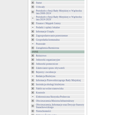
Statut
Uchwały
Protokoły z Sesji Rady Miejskiej w Wąchocku
lata 2006-2024
Protokoły z Sesji Rady Miejskiej w Wąchocku
lata 2024-2029
Finanse i Majątek Gminy
Podatki i opłaty lokalne
Informacje Urzędu
Zagospodarowanie przestrzenne
Gospodarka komunalna
Pozostałe
Zarządzenia Burmistrza
INNE
Rolnictwo
Jednostki organizacyjne
Jednostki pomocnicze
Załatwianie spraw obywateli
Rejestry i ewidencje
Redakcja Biuletynu
Informacje Przewodniczącego Rady Miejskiej
Instrukcja obsługi biuletynu
Nabór na wolne stanowiska
Kontrole
Elektroniczna Skrzynka Podawcza
Obwieszczenia Ministra Infrastruktury
Obwieszczenia, Informacje oraz Decyzje Starosty
Starachowickiego
Nieruchomości