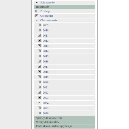
Spis adresów
Informacje
Przetargi
Ogłoszenia
Obwieszczenia
2009
2010
2011
2012
2013
2014
2015
2016
2017
2018
2019
2020
2021
2022
2023
2024
2025
2026
Sprawy do załatwienia
Wzory dokumentów
Podział administracyjny kraju