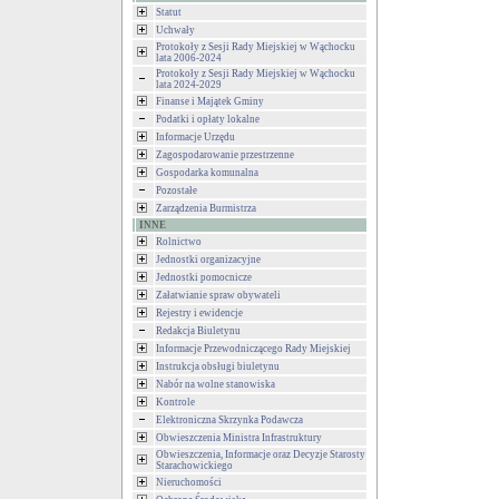
Statut
Uchwały
Protokoły z Sesji Rady Miejskiej w Wąchocku
lata 2006-2024
Protokoły z Sesji Rady Miejskiej w Wąchocku
lata 2024-2029
Finanse i Majątek Gminy
Podatki i opłaty lokalne
Informacje Urzędu
Zagospodarowanie przestrzenne
Gospodarka komunalna
Pozostałe
Zarządzenia Burmistrza
INNE
Rolnictwo
Jednostki organizacyjne
Jednostki pomocnicze
Załatwianie spraw obywateli
Rejestry i ewidencje
Redakcja Biuletynu
Informacje Przewodniczącego Rady Miejskiej
Instrukcja obsługi biuletynu
Nabór na wolne stanowiska
Kontrole
Elektroniczna Skrzynka Podawcza
Obwieszczenia Ministra Infrastruktury
Obwieszczenia, Informacje oraz Decyzje Starosty
Starachowickiego
Nieruchomości