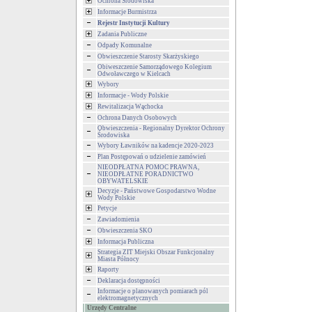
Ochrona Środowiska
Informacje Burmistrza
Rejestr Instytucji Kultury
Zadania Publiczne
Odpady Komunalne
Obwieszczenie Starosty Skarżyskiego
Obiweszczenie Samorządowego Kolegium
Odwoławczego w Kielcach
Wybory
Informacje - Wody Polskie
Rewitalizacja Wąchocka
Ochrona Danych Osobowych
Obwieszczenia - Regionalny Dyrektor Ochrony
Środowiska
Wybory Ławników na kadencje 2020-2023
Plan Postępowań o udzielenie zamówień
NIEODPŁATNA POMOC PRAWNA,
NIEODPŁATNE PORADNICTWO
OBYWATELSKIE
Decyzje - Państwowe Gospodarstwo Wodne
Wody Polskie
Petycje
Zawiadomienia
Obwieszczenia SKO
Informacja Publiczna
Strategia ZIT Miejski Obszar Funkcjonalny
Miasta Północy
Raporty
Deklaracja dostępności
Informacje o planowanych pomiarach pól
elektromagnetycznych
Urzędy Centralne