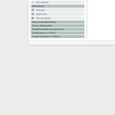
Spis adresów
Informacje
Przetargi
Ogłoszenia
Obwieszczenia
Sprawy do załatwienia
Wzory dokumentów
Podział administracyjny kraju
Urzędy pracy w Polsce
Urzędy skarbowe w Polsce