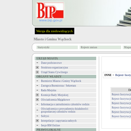
Wersja dla niedowidzących
Miasto i Gmina Wąchock
Statystyki
Rejestr zmian
Mapa 
URZĄD MIASTA
Dane podstawowe
Struktura organizacyjna
Urząd Stanu Cywilnego
INNE
>
Rejestr Inst
ORGANY WŁADZY
Burmistrz Miasta i Gminy Wąchock
Zastępca Burmistrza / Sekretarz
D
Rada Miejska
Rejestr Instytucj
Komisje Rady Miejskiej
Rejestr Instytucj
Oświadczenia Majątkowe
Rejestr Instytucj
Informacja o zatrudnieniu członków rodzin
Rejestr Instytucj
Oświadczenia o prowadzeniu działalności
gospodarczej członków rodzin
Rejestr Instytucj
Sołtysi
Rejestr Instytucj
Interpelacje i zapytania radnych
Sesje RM Online
PRAWO LOKALNE