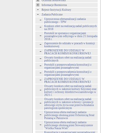
Ochrona Środowiska
Informacje Burmistrza
Rejestr Instytucji Kultury
Zadania Publiczne
Uproszczona ofertarealizacji zadania
publicznego - TPW
Konkurs ofert na realizację zadań publicznych
na 2018
Protokół ze spotania z organizacjami
pozarządowymi odbytego w dniu 21 listopada
2018 r.
Zaproszenie do udziału w pracach w komisji
konkursowej
ZAPROSZENIE DO UDZIAŁU W
PRACACH KOMISJI KONKURSOWEJ
Otwarty konkurs ofert na realizację zadań
publicznych
Protokół z przeprowadzenia konsultacji z
organizacjami pozarządowymi
Protokół z przeprowadzenia konsultacji z
organizacjami pozarządowymi
ZAPROSZENIE DO UDZIAŁU W
PRACACH KOMISJI KONKURSOWEJ
Otwarty konkurs ofert na realizację zadań
publicznych w zakresie kultury fizycznej oraz
kultury i ochrony dziedzictwa narodowego w
2021 r.
Otwarty konkurs ofert na realizację zadań
publicznych w zakresie ochrony i promocji
zdrowego stylu życia oraz przeciwdziałania
patologiom społecznym
Uproszczona oferta realizacji zadania
publicznego złożoną przez Ochotniczą Straż
Pożarną w Parszowie
Uproszczona oferta realizacji zadania
publicznego złożoną przez Stowarzyszenie
"Wielka Nasza Wieś"
Konsultacje z organizacjami pozarządowymi