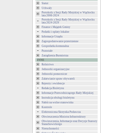
Statut
Uchwały
Protokoły z Sesji Rady Miejskiej w Wąchocku
lata 2006-2024
Protokoły z Sesji Rady Miejskiej w Wąchocku
lata 2024-2029
Finanse i Majątek Gminy
Podatki i opłaty lokalne
Informacje Urzędu
Zagospodarowanie przestrzenne
Gospodarka komunalna
Pozostałe
Zarządzenia Burmistrza
INNE
Rolnictwo
Jednostki organizacyjne
Jednostki pomocnicze
Załatwianie spraw obywateli
Rejestry i ewidencje
Redakcja Biuletynu
Informacje Przewodniczącego Rady Miejskiej
Instrukcja obsługi biuletynu
Nabór na wolne stanowiska
Kontrole
Elektroniczna Skrzynka Podawcza
Obwieszczenia Ministra Infrastruktury
Obwieszczenia, Informacje oraz Decyzje Starosty
Starachowickiego
Nieruchomości