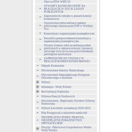
Ofert nr POW-WHC/25
OTWARTY KONKURS OFERT NA
REALIZACJĘ W 2025 R. ZADAŃ
PUBLICZNYCH
Zaproszenie do udziału w pracach komisji
konkursowej
Uproszczona oferta realizacji zadania
publicznego złożona przez OSP w Wielkiej
Wsi.
Konsultacje z organizacjami pozarządowymi
Protokół z przeprowadzenia konsultacji z
organizacjami pozarządowymu
Otwarty konkurs ofert na realizację zadań
publicznych w zakresie ochrony i promocji
zdrowego stylu życia oraz przeciwdziałania
patologiom społecznym
ZAPROSZENIE DO UDZIAŁU W
PRACACH KOMISJI KONKURSOWEJ
Odpady Komunalne
Obwieszczenie Starosty Skarżyskiego
Obiweszczenie Samorządowego Kolegium
Odwoławczego w Kielcach
Wybory
Informacje - Wody Polskie
Rewitalizacja Wąchocka
Ochrona Danych Osobowych
Obwieszczenia - Regionalny Dyrektor Ochrony
Środowiska
Wybory Ławników na kadencje 2020-2023
Plan Postępowań o udzielenie zamówień
NIEODPŁATNA POMOC PRAWNA,
NIEODPŁATNE PORADNICTWO
OBYWATELSKIE
Decyzje - Państwowe Gospodarstwo Wodne
Wody Polskie