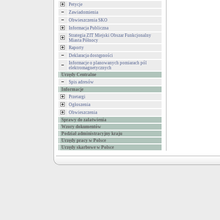
Petycje
Zawiadomienia
Obwieszczenia SKO
Informacja Publiczna
Strategia ZIT Miejski Obszar Funkcjonalny
Miasta Północy
Raporty
Deklaracja dostępności
Informacje o planowanych pomiarach pól
elektromagnetycznych
Urzędy Centralne
Spis adresów
Informacje
Przetargi
Ogłoszenia
Obwieszczenia
Sprawy do załatwienia
Wzory dokumentów
Podział administracyjny kraju
Urzędy pracy w Polsce
Urzędy skarbowe w Polsce