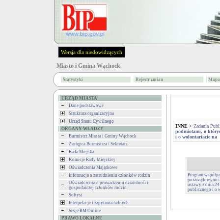
Wersja dla niedowidzących
Miasto i Gmina Wąchock
Statystyki
Rejestr zmian
Mapa 
URZĄD MIASTA
Dane podstawowe
Struktura organizacyjna
Urząd Stanu Cywilnego
INNE
>
Zadania Publ
ORGANY WŁADZY
podmiotami, o któryc
Burmistrz Miasta i Gminy Wąchock
i o wolontariacie na
Zastępca Burmistrza / Sekretarz
Rada Miejska
Komisje Rady Miejskiej
Oświadczenia Majątkowe
Program współpr
Informacja o zatrudnieniu członków rodzin
pozarządowymi or
Oświadczenia o prowadzeniu działalności
ustawy z dnia 24
gospodarczej członków rodzin
publicznego i o 
Sołtysi
Interpelacje i zapytania radnych
Sesje RM Online
PRAWO LOKALNE