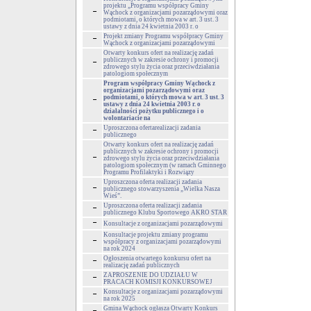
projektu „Programu współpracy Gminy
Wąchock z organizacjami pozarządowymi oraz
podmiotami, o których mowa w art. 3 ust. 3
ustawy z dnia 24 kwietnia 2003 r. o
Projekt zmiany Programu współpracy Gminy
Wąchock z organizacjami pozarządowymi
Otwarty konkurs ofert na realizację zadań
publicznych w zakresie ochrony i promocji
zdrowego stylu życia oraz przeciwdziałania
patologiom społecznym
Program współpracy Gminy Wąchock z
organizacjami pozarządowymi oraz
podmiotami, o których mowa w art. 3 ust. 3
ustawy z dnia 24 kwietnia 2003 r. o
działalności pożytku publicznego i o
wolontariacie na
Uproszczona ofertarealizacji zadania
publicznego
Otwarty konkurs ofert na realizację zadań
publicznych w zakresie ochrony i promocji
zdrowego stylu życia oraz przeciwdziałania
patologiom społecznym (w ramach Gminnego
Programu Profilaktyki i Rozwiązy
Uproszczona oferta realizacji zadania
publicznego stowarzyszenia „Wielka Nasza
Wieś”.
Uproszczona oferta realizacji zadania
publicznego Klubu Sportowego AKRO STAR
Konsultacje z organizacjami pozarządowymi
Konsultacje projektu zmiany programu
współpracy z organizacjami pozarządowymi
na rok 2024
Ogłoszenia otwartego konkursu ofert na
realizację zadań publicznych
ZAPROSZENIE DO UDZIAŁU W
PRACACH KOMISJI KONKURSOWEJ
Konsultacje z organizacjami pozarządowymi
na rok 2025
Gmina Wąchock ogłasza Otwarty Konkurs