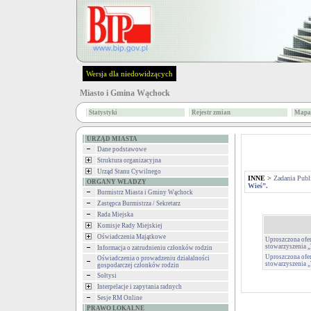
Wersja dla niedowidzących
Miasto i Gmina Wąchock
Statystyki
Rejestr zmian
Mapa 
URZĄD MIASTA
Dane podstawowe
Struktura organizacyjna
Urząd Stanu Cywilnego
INNE
>
Zadania Publ
ORGANY WŁADZY
Wieś”.
Burmistrz Miasta i Gminy Wąchock
Zastępca Burmistrza / Sekretarz
Rada Miejska
Komisje Rady Miejskiej
Oświadczenia Majątkowe
Uproszczona ofer
stowarzyszenia 
Informacja o zatrudnieniu członków rodzin
Uproszczona ofer
Oświadczenia o prowadzeniu działalności
stowarzyszenia 
gospodarczej członków rodzin
Sołtysi
Interpelacje i zapytania radnych
Sesje RM Online
PRAWO LOKALNE