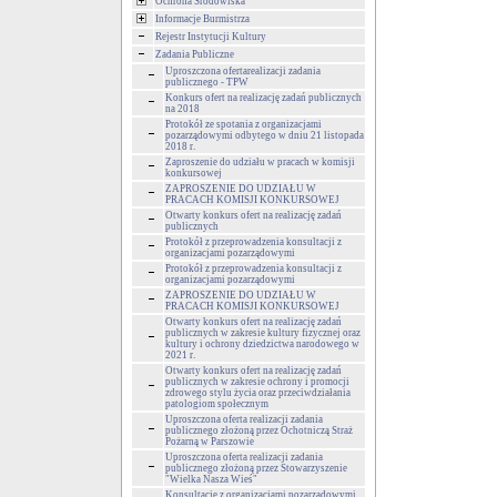
Ochrona Środowiska
Informacje Burmistrza
Rejestr Instytucji Kultury
Zadania Publiczne
Uproszczona ofertarealizacji zadania
publicznego - TPW
Konkurs ofert na realizację zadań publicznych
na 2018
Protokół ze spotania z organizacjami
pozarządowymi odbytego w dniu 21 listopada
2018 r.
Zaproszenie do udziału w pracach w komisji
konkursowej
ZAPROSZENIE DO UDZIAŁU W
PRACACH KOMISJI KONKURSOWEJ
Otwarty konkurs ofert na realizację zadań
publicznych
Protokół z przeprowadzenia konsultacji z
organizacjami pozarządowymi
Protokół z przeprowadzenia konsultacji z
organizacjami pozarządowymi
ZAPROSZENIE DO UDZIAŁU W
PRACACH KOMISJI KONKURSOWEJ
Otwarty konkurs ofert na realizację zadań
publicznych w zakresie kultury fizycznej oraz
kultury i ochrony dziedzictwa narodowego w
2021 r.
Otwarty konkurs ofert na realizację zadań
publicznych w zakresie ochrony i promocji
zdrowego stylu życia oraz przeciwdziałania
patologiom społecznym
Uproszczona oferta realizacji zadania
publicznego złożoną przez Ochotniczą Straż
Pożarną w Parszowie
Uproszczona oferta realizacji zadania
publicznego złożoną przez Stowarzyszenie
"Wielka Nasza Wieś"
Konsultacje z organizacjami pozarządowymi