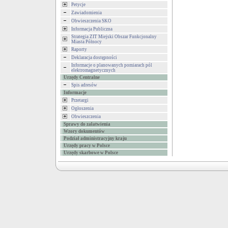
Petycje
Zawiadomienia
Obwieszczenia SKO
Informacja Publiczna
Strategia ZIT Miejski Obszar Funkcjonalny
Miasta Północy
Raporty
Deklaracja dostępności
Informacje o planowanych pomiarach pól
elektromagnetycznych
Urzędy Centralne
Spis adresów
Informacje
Przetargi
Ogłoszenia
Obwieszczenia
Sprawy do załatwienia
Wzory dokumentów
Podział administracyjny kraju
Urzędy pracy w Polsce
Urzędy skarbowe w Polsce