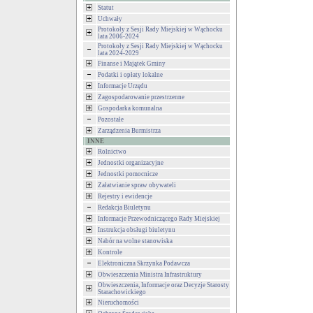
Statut
Uchwały
Protokoły z Sesji Rady Miejskiej w Wąchocku
lata 2006-2024
Protokoły z Sesji Rady Miejskiej w Wąchocku
lata 2024-2029
Finanse i Majątek Gminy
Podatki i opłaty lokalne
Informacje Urzędu
Zagospodarowanie przestrzenne
Gospodarka komunalna
Pozostałe
Zarządzenia Burmistrza
INNE
Rolnictwo
Jednostki organizacyjne
Jednostki pomocnicze
Załatwianie spraw obywateli
Rejestry i ewidencje
Redakcja Biuletynu
Informacje Przewodniczącego Rady Miejskiej
Instrukcja obsługi biuletynu
Nabór na wolne stanowiska
Kontrole
Elektroniczna Skrzynka Podawcza
Obwieszczenia Ministra Infrastruktury
Obwieszczenia, Informacje oraz Decyzje Starosty
Starachowickiego
Nieruchomości