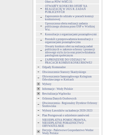
Ofert nr POW-WHC/25
OTWARTY KONKURS OFERT NA
REALIZACJĘ W 2025 R. ZADAŃ
PUBLICZNYCH
Zaproszenie do udziału w pracach komisji
konkursowej
Uproszczona oferta realizacji zadania
publicznego złożona przez OSP w Wielkiej
Wsi.
Konsultacje z organizacjami pozarządowymi
Protokół z przeprowadzenia konsultacji z
organizacjami pozarządowymu
Otwarty konkurs ofert na realizację zadań
publicznych w zakresie ochrony i promocji
zdrowego stylu życia oraz przeciwdziałania
patologiom społecznym
ZAPROSZENIE DO UDZIAŁU W
PRACACH KOMISJI KONKURSOWEJ
Odpady Komunalne
Obwieszczenie Starosty Skarżyskiego
Obiweszczenie Samorządowego Kolegium
Odwoławczego w Kielcach
Wybory
Informacje - Wody Polskie
Rewitalizacja Wąchocka
Ochrona Danych Osobowych
Obwieszczenia - Regionalny Dyrektor Ochrony
Środowiska
Wybory Ławników na kadencje 2020-2023
Plan Postępowań o udzielenie zamówień
NIEODPŁATNA POMOC PRAWNA,
NIEODPŁATNE PORADNICTWO
OBYWATELSKIE
Decyzje - Państwowe Gospodarstwo Wodne
Wody Polskie