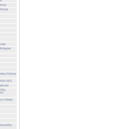
za
uktury
Decyzje
kiego
 Kolegium
rektor Ochrony
 2020-2023
zamówień
WNA,
WO
stwo Wodne
unkcjonalny