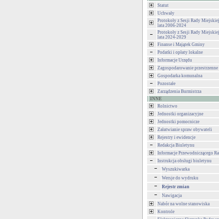
Statut
Uchwały
Protokoły z Sesji Rady Miejski
lata 2006-2024
Protokoły z Sesji Rady Miejski
lata 2024-2029
Finanse i Majątek Gminy
Podatki i opłaty lokalne
Informacje Urzędu
Zagospodarowanie przestrzenne
Gospodarka komunalna
Pozostałe
Zarządzenia Burmistrza
INNE
Rolnictwo
Jednostki organizacyjne
Jednostki pomocnicze
Załatwianie spraw obywateli
Rejestry i ewidencje
Redakcja Biuletynu
Informacje Przewodniczącego Ra
Instrukcja obsługi biuletynu
Wyszukiwarka
Wersje do wydruku
Rejestr zmian
Nawigacja
Nabór na wolne stanowiska
Kontrole