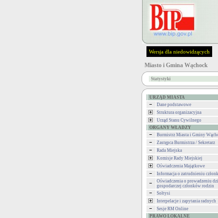
Wersja dla niedowidzących
Miasto i Gmina Wąchock
Statystyki
URZĄD MIASTA
Dane podstawowe
Struktura organizacyjna
Urząd Stanu Cywilnego
ORGANY WŁADZY
Burmistrz Miasta i Gminy Wąch
Zastępca Burmistrza / Sekretarz
Rada Miejska
Komisje Rady Miejskiej
Oświadczenia Majątkowe
Informacja o zatrudnieniu człon
Oświadczenia o prowadzeniu dzi
gospodarczej członków rodzin
Sołtysi
Interpelacje i zapytania radnych
Sesje RM Online
PRAWO LOKALNE