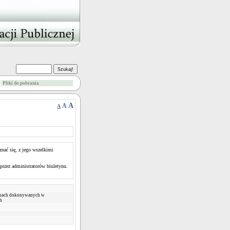
Pliki do pobrania
A
A
A
nać się, z jego wszelkimi
rzez administratorów biuletynu.
ianach dokonywanych w
h