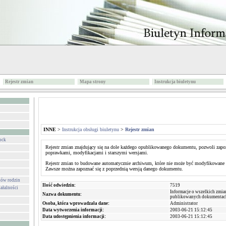
Rejestr zmian
Mapa strony
Instrukcja biuletynu
INNE
>
Instrukcja obsługi biuletynu
>
Rejestr zmian
ock
Rejestr zmian znajdujący się na dole każdego opublikowanego dokumentu, pozwoli zapoz
poprawkami, modyfikacjami i starszymi wersjami.
Rejestr zmian to budowane automatycznie archiwum, które nie może być modyfikowane p
Zawsze można zapoznać się z poprzednią wersją danego dokumentu.
ków rodzin
Ilość odwiedzin:
7519
ałalności
Informacje o wszelkich zm
Nazwa dokumentu:
publikowanych dokumentac
Osoba, która wprowadzała dane:
Administrator
Data wytworzenia informacji:
2003-06-21 15:12:45
Data udostępnienia informacji:
2003-06-21 15:12:45