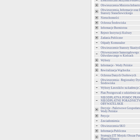
Elektroniczna Skrzynka Podawc
Obwieszczenia Ministra Infrastr
Obwieszczenia, Informacje oraz 
Starosty Starachowickiego
Nieruchomości
Ochrona Środowiska
Informacje Burmistrza
Rejestr Instytucji Kultury
Zadania Publiczne
Odpady Komunalne
Obwieszczenie Starosty Skarżys
Obiweszczenie Samorządowego
Odwoławczego w Kielcach
Wybory
Informacje - Wody Polskie
Rewitalizacja Wąchocka
Ochrona Danych Osobowych
Obwieszczenia - Regionalny Dy
Środowiska
Wybory Ławników na kadencje
Plan Postępowań o udzielenie 
NIEODPŁATNA POMOC PRA
NIEODPŁATNE PORADNICT
OBYWATELSKIE
Decyzje - Państwowe Gospodar
Wody Polskie
Petycje
Zawiadomienia
Obwieszczenia SKO
Informacja Publiczna
Strategia ZIT Miejski Obszar F
Miasta Północy