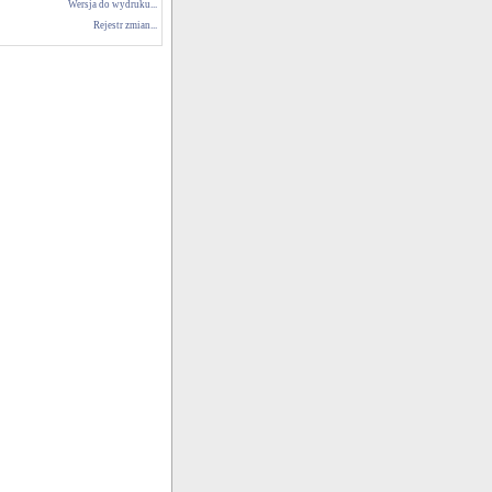
Wersja do wydruku...
Rejestr zmian...