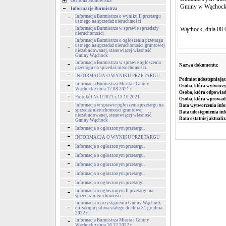
Ochrona Środowiska
Gminy w Wąchocku,
Informacje Burmistrza
Informacja Burmistrza o wyniku II przetargu
ustnego na sprzedaż nieruchmości
Informacja Burmistrza w sprawie sprzedaży
Wąchock, dnia 08.0
nieruchomości
Informacja Burmistrza o ogłoszeniu przetargu
ustnego na sprzedaż nieruchomości gruntowej
niezabudowanej, stanowiącej własność
Gminy Wąchock
Informacja Burmistrza w sprawie ogłoszenia
Nazwa dokumentu:
przetargu na sprzedaż nieruchomości.
INFORMACJA O WYNIKU PRZETARGU
Podmiot udostępniając
Informacja Burmistrza Miasta i Gminy
Osoba, która wytworzy
Wąchock z dnia 17.08.2021 r.
Osoba, która odpowiada
Protokół Nr 1/2021 z 13.10.2021
Osoba, która wprowad
Informacja w sprawie ogłoszenia przetargu na
Data wytworzenia info
sprzedaż nieruchomości gruntowej
Data udostępnienia inf
niezabudowanej, stanowiącej własność
Data ostatniej aktualiz
Gminy Wąchock
Informacja o ogłoszonym przetargu.
INFORMACJA O WYNIKU PRZETARGU
Informacja o ogłoszonym przetargu.
Informacja o ogłoszonym przetargu.
Informacja o ogłoszonym przetargu.
Informacja o ogłoszonym przetargu.
Informacja o ogłoszonym przetargu.
Informacja o ogłoszonym II przetargu na
sprzedaż nieruchomości.
Informacja o przystąpieniu Gminy Wąchock
do zakupu paliwa stałego do dnia 31 grudnia
2022 r.
Informacja Burmistrza Miasta i Gminy
Wąchock z dnia 16.12.2022 r.