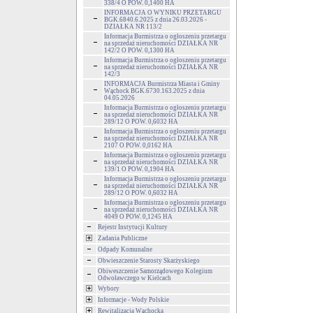
338/4 O POW. 0,1400 HA
INFORMACJA O WYNIKU PRZETARGU
BGK.6840.6.2025 z dnia 26.03.2026 -
DZIAŁKA NR 113/2
Informacja Burmistrza o ogłoszeniu przetargu
na sprzedaż nieruchomości DZIAŁKA NR
142/2 O POW. 0,1300 HA
Informacja Burmistrza o ogłoszeniu przetargu
na sprzedaż nieruchomości DZIAŁKA NR
142/3
INFORMACJA Burmistrza Miasta i Gminy
Wąchock BGK.6730.163.2025 z dnia
04.05.2026
Informacja Burmistrza o ogłoszeniu przetargu
na sprzedaż nieruchomości DZIAŁKA NR
289/12 O POW. 0,6032 HA
Informacja Burmistrza o ogłoszeniu przetargu
na sprzedaż nieruchomości DZIAŁKA NR
2107 O POW. 0,0162 HA
Informacja Burmistrza o ogłoszeniu przetargu
na sprzedaż nieruchomości DZIAŁKA NR
139/1 O POW. 0,1904 HA
Informacja Burmistrza o ogłoszeniu przetargu
na sprzedaż nieruchomości DZIAŁKA NR
289/12 O POW. 0,6032 HA
Informacja Burmistrza o ogłoszeniu przetargu
na sprzedaż nieruchomości DZIAŁKA NR
4049 O POW. 0,1245 HA
Rejestr Instytucji Kultury
Zadania Publiczne
Odpady Komunalne
Obwieszczenie Starosty Skarżyskiego
Obiweszczenie Samorządowego Kolegium
Odwoławczego w Kielcach
Wybory
Informacje - Wody Polskie
Rewitalizacja Wąchocka