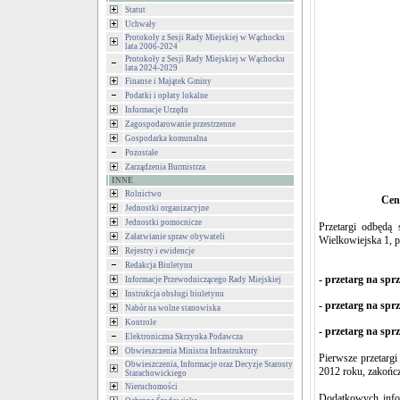
Statut
Uchwały
Protokoły z Sesji Rady Miejskiej w Wąchocku
lata 2006-2024
Protokoły z Sesji Rady Miejskiej w Wąchocku
lata 2024-2029
Finanse i Majątek Gminy
Podatki i opłaty lokalne
Informacje Urzędu
Zagospodarowanie przestrzenne
Gospodarka komunalna
Pozostałe
Zarządzenia Burmistrza
INNE
Rolnictwo
Cen
Jednostki organizacyjne
Jednostki pomocnicze
Przetargi odbędą
Załatwianie spraw obywateli
Wielkowiejska 1, p
Rejestry i ewidencje
Redakcja Biuletynu
- przetarg na sprz
Informacje Przewodniczącego Rady Miejskiej
Instrukcja obsługi biuletynu
- przetarg na sprz
Nabór na wolne stanowiska
Kontrole
- przetarg na spr
Elektroniczna Skrzynka Podawcza
Obwieszczenia Ministra Infrastruktury
Pierwsze przetarg
Obwieszczenia, Informacje oraz Decyzje Starosty
2012 roku, zakońc
Starachowickiego
Nieruchomości
Dodatkowych info