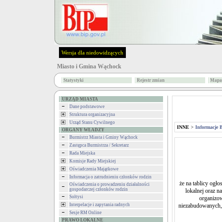
Wersja dla niedowidzących
Miasto i Gmina Wąchock
Statystyki
Rejestr zmian
Mapa 
URZĄD MIASTA
Dane podstawowe
Struktura organizacyjna
Urząd Stanu Cywilnego
INNE
>
Informacje 
ORGANY WŁADZY
Burmistrz Miasta i Gminy Wąchock
Zastępca Burmistrza / Sekretarz
Rada Miejska
Komisje Rady Miejskiej
Oświadczenia Majątkowe
Informacja o zatrudnieniu członków rodzin
że na tablicy ogł
Oświadczenia o prowadzeniu działalności
gospodarczej członków rodzin
lokalnej oraz n
Sołtysi
organizow
Interpelacje i zapytania radnych
niezabudowanych,
Sesje RM Online
PRAWO LOKALNE