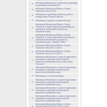
Informacja Burmistrza o ogłoszeniu przetargu
na sprzedaż nieruchomości
Informacja Burmistrza Miasta i Gminy
Wąchock z dnia 20.03.
Informacja o sprzedaży końcowej paliwa
stałego przez Gminę Wąchock
Informacja w sprawie wydania decyzji
Informacja Burmistrza Miasta i Gminy
Wąchock w spraie ogłoszenia przetargu na
sprzedaż nieruchomości gruntowej
niezabudowanej
Informacja Burmistrza Miasta i Gminy
Wąchock w spraie ogłoszenia przetargu na
sprzedaż nieruchomości gruntowej
niezabudowanej - działka 3188/1
Informacja Burmistrza Miasta i Gminy
Wąchock z dnia 06.11.2023 r.
Informacja Burmistrza Miasta i Gminy
Wąchock z dnia 12.12.2023 r.
Informacja Burmistrza w sprawie ogłoszenia
przetargu na sprzedaż nieruchomości
gruntowej niezabudowanej, stanowiącej
własność
Informacja Burmistrza w sprawie ogłoszenia
przetargu na sprzedaż nieruchomości
gruntowej niezabudowanej
Informacja o wyniku przetargu
Informacja Burmistrza w sprawie ogłoszenia
przetargu na sprzedaż nieruchomości
gruntowej niezabudowanej
Informacja Burmistrza w sprawie ogłoszenia
przetargu na sprzedaż nieruchomości
gruntowej niezabudowanej
Informacja Burmistrza w sprawie ogłoszenia
przetargu na sprzedaż nieruchomości
gruntowej niezabudowanej
Informacja Burmistrza Miasta i Gminy
Wąchock BGK.6730.47.2023 z dnia