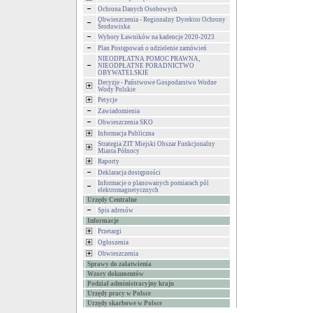
Ochrona Danych Osobowych
Obwieszczenia - Regionalny Dyrektor Ochrony
Środowiska
Wybory Ławników na kadencje 2020-2023
Plan Postępowań o udzielenie zamówień
NIEODPŁATNA POMOC PRAWNA,
NIEODPŁATNE PORADNICTWO
OBYWATELSKIE
Decyzje - Państwowe Gospodarstwo Wodne
Wody Polskie
Petycje
Zawiadomienia
Obwieszczenia SKO
Informacja Publiczna
Strategia ZIT Miejski Obszar Funkcjonalny
Miasta Północy
Raporty
Deklaracja dostępności
Informacje o planowanych pomiarach pól
elektromagnetycznych
Urzędy Centralne
Spis adresów
Informacje
Przetargi
Ogłoszenia
Obwieszczenia
Sprawy do załatwienia
Wzory dokumentów
Podział administracyjny kraju
Urzędy pracy w Polsce
Urzędy skarbowe w Polsce