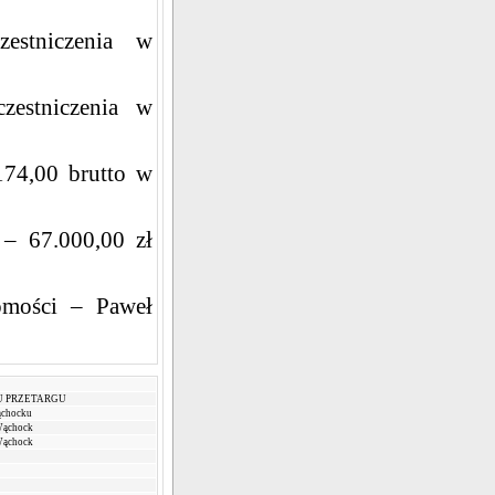
estniczenia w
zestniczenia w
74,00 brutto w
 – 67.000,00 zł
omości – Paweł
U PRZETARGU
ąchocku
Wąchock
Wąchock