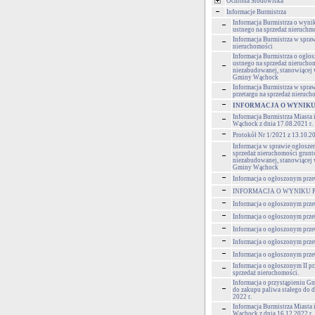
Ochrona Środowiska
Informacje Burmistrza
Informacja Burmistrza o wynik
ustnego na sprzedaż nieruchm
Informacja Burmistrza w spra
nieruchomości
Informacja Burmistrza o ogłos
ustnego na sprzedaż nierucho
niezabudowanej, stanowiącej
Gminy Wąchock
Informacja Burmistrza w spra
przetargu na sprzedaż nieruch
INFORMACJA O WYNIKU
Informacja Burmistrza Miasta
Wąchock z dnia 17.08.2021 r.
Protokół Nr 1/2021 z 13.10.2
Informacja w sprawie ogłoszen
sprzedaż nieruchomości grun
niezabudowanej, stanowiącej
Gminy Wąchock
Informacja o ogłoszonym prze
INFORMACJA O WYNIKU 
Informacja o ogłoszonym prze
Informacja o ogłoszonym prze
Informacja o ogłoszonym prze
Informacja o ogłoszonym prze
Informacja o ogłoszonym prze
Informacja o ogłoszonym II pr
sprzedaż nieruchomości.
Informacja o przystąpieniu 
do zakupu paliwa stałego do d
2022 r.
Informacja Burmistrza Miasta
Wąchock z dnia 16.12.2022 r.