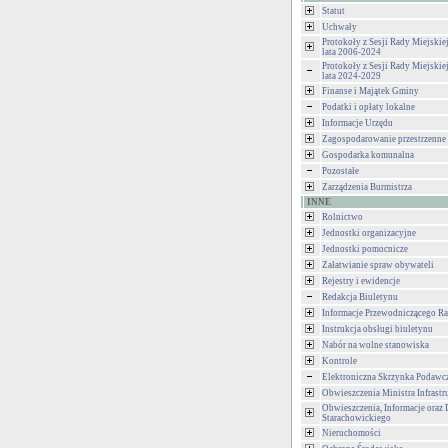
Statut
Uchwały
Protokoły z Sesji Rady Miejski
lata 2006-2024
Protokoły z Sesji Rady Miejski
lata 2024-2029
Finanse i Majątek Gminy
Podatki i opłaty lokalne
Informacje Urzędu
Zagospodarowanie przestrzenne
Gospodarka komunalna
Pozostałe
Zarządzenia Burmistrza
INNE
Rolnictwo
Jednostki organizacyjne
Jednostki pomocnicze
Załatwianie spraw obywateli
Rejestry i ewidencje
Redakcja Biuletynu
Informacje Przewodniczącego Ra
Instrukcja obsługi biuletynu
Nabór na wolne stanowiska
Kontrole
Elektroniczna Skrzynka Podawc
Obwieszczenia Ministra Infrastr
Obwieszczenia, Informacje oraz 
Starachowickiego
Nieruchomości