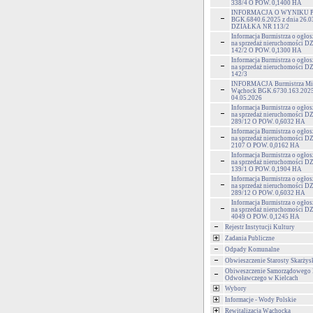
338/4 O POW. 0,1400 HA
INFORMACJA O WYNIKU 
BGK.6840.6.2025 z dnia 26.0
DZIAŁKA NR 113/2
Informacja Burmistrza o ogłos
na sprzedaż nieruchomości
142/2 O POW. 0,1300 HA
Informacja Burmistrza o ogłos
na sprzedaż nieruchomości
142/3
INFORMACJA Burmistrza Mia
Wąchock BGK.6730.163.2025 
04.05.2026
Informacja Burmistrza o ogłos
na sprzedaż nieruchomości
289/12 O POW. 0,6032 HA
Informacja Burmistrza o ogłos
na sprzedaż nieruchomości
2107 O POW. 0,0162 HA
Informacja Burmistrza o ogłos
na sprzedaż nieruchomości
139/1 O POW. 0,1904 HA
Informacja Burmistrza o ogłos
na sprzedaż nieruchomości
289/12 O POW. 0,6032 HA
Informacja Burmistrza o ogłos
na sprzedaż nieruchomości
4049 O POW. 0,1245 HA
Rejestr Instytucji Kultury
Zadania Publiczne
Odpady Komunalne
Obwieszczenie Starosty Skarżys
Obiweszczenie Samorządowego
Odwoławczego w Kielcach
Wybory
Informacje - Wody Polskie
Rewitalizacja Wąchocka