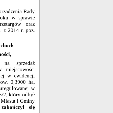
ządzenia Rady
roku w sprawie
rzetargów oraz
 z 2014 r. poz.
ąchock
ości,
y na sprzedaż
w miejscowości
nej w ewidencji
ow. 0,3900 ha,
uregulowanej w
/2, który odbył
e Miasta i Gminy
,
zakończył się