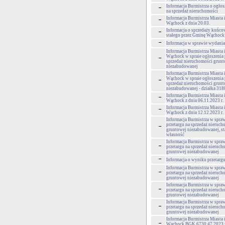
Informacja Burmistrza o ogłos
na sprzedaż nieruchomości
Informacja Burmistrza Miasta
Wąchock z dnia 20.03.
Informacja o sprzedaży końco
stałego przez Gminę Wąchock
Informacja w sprawie wydania
Informacja Burmistrza Miasta
Wąchock w spraie ogłoszenia 
sprzedaż nieruchomości grun
niezabudowanej
Informacja Burmistrza Miasta
Wąchock w spraie ogłoszenia 
sprzedaż nieruchomości grun
niezabudowanej - działka 318
Informacja Burmistrza Miasta
Wąchock z dnia 06.11.2023 r.
Informacja Burmistrza Miasta
Wąchock z dnia 12.12.2023 r.
Informacja Burmistrza w spra
przetargu na sprzedaż nieruch
gruntowej niezabudowanej, s
własność
Informacja Burmistrza w spra
przetargu na sprzedaż nieruch
gruntowej niezabudowanej
Informacja o wyniku przetarg
Informacja Burmistrza w spra
przetargu na sprzedaż nieruch
gruntowej niezabudowanej
Informacja Burmistrza w spra
przetargu na sprzedaż nieruch
gruntowej niezabudowanej
Informacja Burmistrza w spra
przetargu na sprzedaż nieruch
gruntowej niezabudowanej
Informacja Burmistrza Miasta
Wąchock BGK.6730.47.2023 z