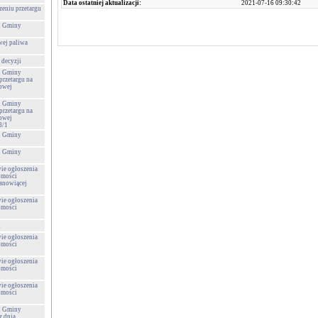
Data ostatniej aktualizacji:
2021-07-16 09:30:42
zeniu przetargu
 i Gminy
wej paliwa
 decyzji
 i Gminy
przetargu na
towej
 i Gminy
przetargu na
towej
8/1
 i Gminy
 i Gminy
wie ogłoszenia
omości
tanowiącej
wie ogłoszenia
omości
u
wie ogłoszenia
omości
wie ogłoszenia
omości
wie ogłoszenia
omości
 i Gminy
 dnia