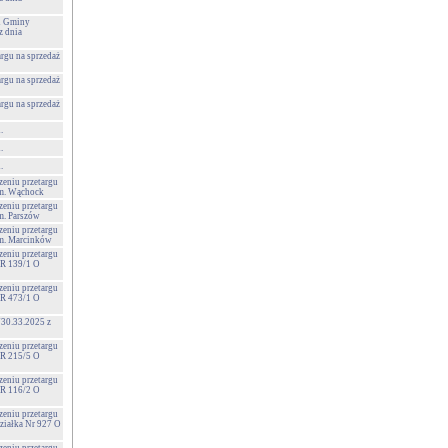
 i Gminy
 dnia
argu na sprzedaż
argu na sprzedaż
argu na sprzedaż
.
.
.
zeniu przetargu
 m. Wąchock
zeniu przetargu
m. Parszów
zeniu przetargu
 m. Marcinków
zeniu przetargu
NR 139/1 O
zeniu przetargu
NR 473/1 O
730.33.2025 z
zeniu przetargu
NR 215/5 O
zeniu przetargu
NR 116/2 O
zeniu przetargu
Działka Nr 927 O