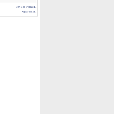
Wersja do wydruku...
Rejestr zmian...