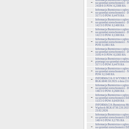
Informacja Burmistrza o ogłos
na sprzedaż nieruchomości - D
2458/6 O POW. 0,2388 HA
Informacja Burmistrza o ogłos
na sprzedaż nieruchomości - 
317/1 O POW. 0,4470 HA
Informacja Burmistrza o ogłos
na sprzedaż nieruchomości 
142/3 O POW. 0,1400 HA
Informacja Burmistrza o ogłos
na sprzedaż nieruchomości 
142/2 O POW. 0,1300 HA
Informacja Burmistrza o ogłos
na sprzedaż nieruchomości - 
POW. 0,1861 HA
Informacja Burmistrza o ogłos
na sprzedaż nieruchomości 
3195/4 O POW. 0,5383 HA
Informacja Burmistrza o ogło
przetargu na sprzedaż nieruch
317/1 O POW. 0,4470 HA
Informacja Burmistrza o ogłos
na sprzedaż nieruchomości - 
POW. 0,1348 HA
INFORMACJA O WYNIKU 
BGK.6840.18.2025 z dnia 23.
Informacja Burmistrza o ogłos
na sprzedaż nieruchomości 
148/3 O POW. 0,2600 HA
Informacja Burmistrza o ogłos
na sprzedaż nieruchomości
113/2 O POW. 0,0439 HA
INFORMACJA Burmistrza Mia
Wąchock BGK.6730.220.2025 
23.02.2026
Informacja Burmistrza o ogłos
na sprzedaż nieruchomości
148/4 O POW. 0,1795 HA
Informacja Burmistrza o ogłos
na sprzedaż nieruchomości