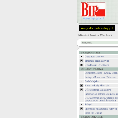
Wersja dla niedowidzących
Miasto i Gmina Wąchock
Statystyki
URZĄD MIASTA
Dane podstawowe
Struktura organizacyjna
Urząd Stanu Cywilnego
ORGANY WŁADZY
Burmistrz Miasta i Gminy Wąch
Zastępca Burmistrza / Sekretarz
Rada Miejska
Komisje Rady Miejskiej
Oświadczenia Majątkowe
Informacja o zatrudnieniu człon
Oświadczenia o prowadzeniu dzi
gospodarczej członków rodzin
Sołtysi
Interpelacje i zapytania radnych
Sesje RM Online
PRAWO LOKALNE