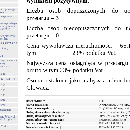
wynikiem pozytywnym
.
Liczba osób dopuszczonych do ucz
u II przetargu
ości
przetargu – 3
wie sprzedaży
zeniu przetargu
mości gruntowej
Liczba osób niedopuszczonych do uc
 własność
przetargu – 0
wie ogłoszenia
omości.
 PRZETARGU
Cena wywoławcza nieruchomości – 66.1
 i Gminy
tym 23% podatku Vat.
021
ia przetargu na
Najwyższa cena osiągnięta w przetargu
towej
 własność
brutto w tym 23% podatku Vat.
targu.
Osoba ustalona jako nabywca nieruch
PRZETARGU
targu.
Głowacz.
targu.
targu.
targu.
Ilość odwiedzin:
4335
Nazwa dokumentu:
INFORMACJA O WYNIK
targu.
Podmiot udostępniający:
Urząd Miasta i Gminy w W
zetargu na
Osoba, która wytworzyła informację:
Burmistrz Miasta i Gminy 
Osoba, która odpowiada za treść:
Burmistrz Miasta i Gminy 
Gminy Wąchock
nia 31 grudnia
Osoba, która wprowadzała dane:
Krzysztof Mazurkiewicz
Data wytworzenia informacji:
2021-07-16 09:29:10
 i Gminy
Data udostępnienia informacji:
2021-07-16 09:29:10