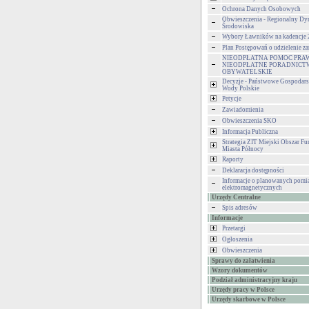
Ochrona Danych Osobowych
Obwieszczenia - Regionalny Dy
Środowiska
Wybory Ławników na kadencje
Plan Postępowań o udzielenie 
NIEODPŁATNA POMOC PRA
NIEODPŁATNE PORADNICT
OBYWATELSKIE
Decyzje - Państwowe Gospodar
Wody Polskie
Petycje
Zawiadomienia
Obwieszczenia SKO
Informacja Publiczna
Strategia ZIT Miejski Obszar F
Miasta Północy
Raporty
Deklaracja dostępności
Informacje o planowanych pomia
elektromagnetycznych
Urzędy Centralne
Spis adresów
Informacje
Przetargi
Ogłoszenia
Obwieszczenia
Sprawy do załatwienia
Wzory dokumentów
Podział administracyjny kraju
Urzędy pracy w Polsce
Urzędy skarbowe w Polsce