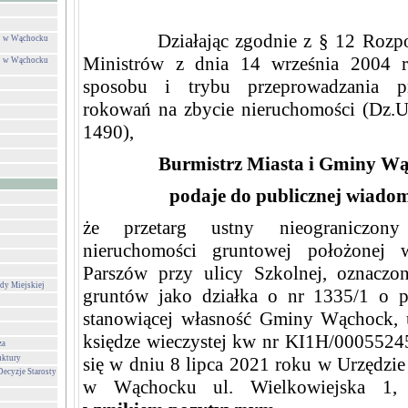
Działając zgodnie z § 12 Rozpor
ej w Wąchocku
Ministrów z dnia 14 września 2004 
ej w Wąchocku
sposobu i trybu przeprowadzania p
rokowań na zbycie nieruchomości (Dz.U.
1490),
Burmistrz Miasta i Gminy W
podaje do publicznej wiadom
że przetarg ustny nieograniczon
nieruchomości gruntowej położonej 
Parszów przy ulicy Szkolnej, oznaczo
dy Miejskiej
gruntów jako działka o nr 1335/1 o p
stanowiącej własność Gminy Wąchock, 
księdze wieczystej kw nr KI1H/00055245
za
uktury
się w dniu 8 lipca 2021 roku w Urzędzi
Decyzje Starosty
w Wąchocku ul. Wielkowiejska 1