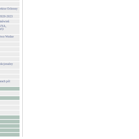
rektor Ochrony
 2020-2023
zamówień
WNA,
WO
stwo Wodne
unkcjonalny
rach pól