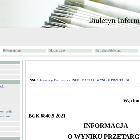
Rejestr zmian
Mapa strony
Instrukcja biuletynu
INNE
>
Informacje Burmistrza
>
INFORMACJA O WYNIKU PRZETARGU
ock
Wąchock
ków rodzin
BGK.6840.5.2021
ałalności
INFORMACJA
O WYNIKU PRZETARG