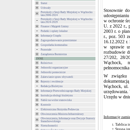
Statut
Uchwały
Stosownie do 
Protokoły z Sesji Rady Miejskiej w Wąchocku
udostępnianiu
lata 2006-2024
Protokoły z Sesji Rady Miejskiej w Wąchocku
w ochronie śr
lata 2024-2029
U. z 2022 r.,
Finanse i Majątek Gminy
2003 r. o pla
Podatki i opłaty lokalne
r., poz. 503 
Informacje Urzędu
Zagospodarowanie przestrzenne
16.12.2022 r.
Gospodarka komunalna
w sprawie us
Pozostałe
rozbudowie dr
Zarządzenia Burmistrza
27/202, 28/2
INNE
Wąchock, na
Rolnictwo
pełnomocnika 
Jednostki organizacyjne
Jednostki pomocnicze
W związku z
Załatwianie spraw obywateli
dokumentacj
Rejestry i ewidencje
Wąchock, ul.
Redakcja Biuletynu
urzędowania. 
Informacje Przewodniczącego Rady Miejskiej
Instrukcja obsługi biuletynu
Urzędu w dniu
Nabór na wolne stanowiska
Kontrole
Elektroniczna Skrzynka Podawcza
Obwieszczenia Ministra Infrastruktury
Informację zami
Obwieszczenia, Informacje oraz Decyzje Starosty
Starachowickiego
Tablica 
Nieruchomości
Strona i