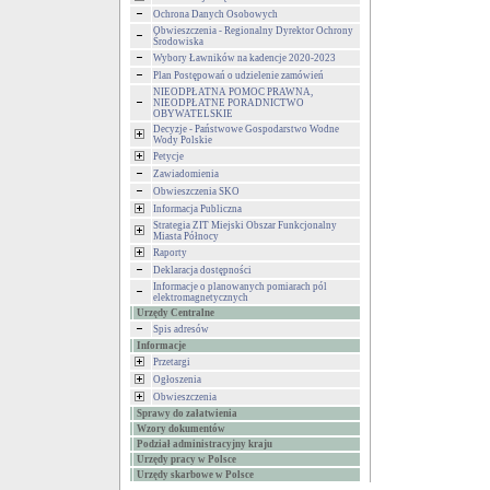
Ochrona Danych Osobowych
Obwieszczenia - Regionalny Dyrektor Ochrony
Środowiska
Wybory Ławników na kadencje 2020-2023
Plan Postępowań o udzielenie zamówień
NIEODPŁATNA POMOC PRAWNA,
NIEODPŁATNE PORADNICTWO
OBYWATELSKIE
Decyzje - Państwowe Gospodarstwo Wodne
Wody Polskie
Petycje
Zawiadomienia
Obwieszczenia SKO
Informacja Publiczna
Strategia ZIT Miejski Obszar Funkcjonalny
Miasta Północy
Raporty
Deklaracja dostępności
Informacje o planowanych pomiarach pól
elektromagnetycznych
Urzędy Centralne
Spis adresów
Informacje
Przetargi
Ogłoszenia
Obwieszczenia
Sprawy do załatwienia
Wzory dokumentów
Podział administracyjny kraju
Urzędy pracy w Polsce
Urzędy skarbowe w Polsce