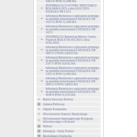
338/4 O POW. 0,1400 HA
INFORMACJA O WYNIKU PRZETARGU
BGK.6840.6.2025 z dnia 26.03.2026 -
DZIAŁKA NR 113/2
Informacja Burmistrza o ogłoszeniu przetargu
na sprzedaż nieruchomości DZIAŁKA NR
142/2 O POW. 0,1300 HA
Informacja Burmistrza o ogłoszeniu przetargu
na sprzedaż nieruchomości DZIAŁKA NR
142/3
INFORMACJA Burmistrza Miasta i Gminy
Wąchock BGK.6730.163.2025 z dnia
04.05.2026
Informacja Burmistrza o ogłoszeniu przetargu
na sprzedaż nieruchomości DZIAŁKA NR
289/12 O POW. 0,6032 HA
Informacja Burmistrza o ogłoszeniu przetargu
na sprzedaż nieruchomości DZIAŁKA NR
2107 O POW. 0,0162 HA
Informacja Burmistrza o ogłoszeniu przetargu
na sprzedaż nieruchomości DZIAŁKA NR
139/1 O POW. 0,1904 HA
Informacja Burmistrza o ogłoszeniu przetargu
na sprzedaż nieruchomości DZIAŁKA NR
289/12 O POW. 0,6032 HA
Informacja Burmistrza o ogłoszeniu przetargu
na sprzedaż nieruchomości DZIAŁKA NR
4049 O POW. 0,1245 HA
Rejestr Instytucji Kultury
Zadania Publiczne
Odpady Komunalne
Obwieszczenie Starosty Skarżyskiego
Obiweszczenie Samorządowego Kolegium
Odwoławczego w Kielcach
Wybory
Informacje - Wody Polskie
Rewitalizacja Wąchocka