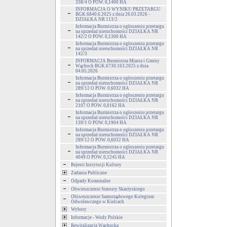
338/4 O POW. 0,1400 HA
INFORMACJA O WYNIKU PRZETARGU
BGK.6840.6.2025 z dnia 26.03.2026 -
DZIAŁKA NR 113/2
Informacja Burmistrza o ogłoszeniu przetargu
na sprzedaż nieruchomości DZIAŁKA NR
142/2 O POW. 0,1300 HA
Informacja Burmistrza o ogłoszeniu przetargu
na sprzedaż nieruchomości DZIAŁKA NR
142/3
INFORMACJA Burmistrza Miasta i Gminy
Wąchock BGK.6730.163.2025 z dnia
04.05.2026
Informacja Burmistrza o ogłoszeniu przetargu
na sprzedaż nieruchomości DZIAŁKA NR
289/12 O POW. 0,6032 HA
Informacja Burmistrza o ogłoszeniu przetargu
na sprzedaż nieruchomości DZIAŁKA NR
2107 O POW. 0,0162 HA
Informacja Burmistrza o ogłoszeniu przetargu
na sprzedaż nieruchomości DZIAŁKA NR
139/1 O POW. 0,1904 HA
Informacja Burmistrza o ogłoszeniu przetargu
na sprzedaż nieruchomości DZIAŁKA NR
289/12 O POW. 0,6032 HA
Informacja Burmistrza o ogłoszeniu przetargu
na sprzedaż nieruchomości DZIAŁKA NR
4049 O POW. 0,1245 HA
Rejestr Instytucji Kultury
Zadania Publiczne
Odpady Komunalne
Obwieszczenie Starosty Skarżyskiego
Obiweszczenie Samorządowego Kolegium
Odwoławczego w Kielcach
Wybory
Informacje - Wody Polskie
Rewitalizacja Wąchocka