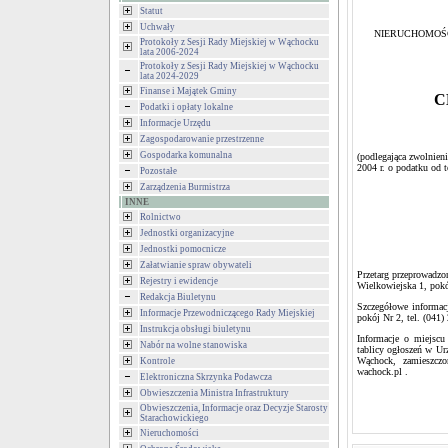
Statut
Uchwały
NIERUCHOMOŚ
Protokoły z Sesji Rady Miejskiej w Wąchocku
lata 2006-2024
Protokoły z Sesji Rady Miejskiej w Wąchocku
lata 2024-2029
Finanse i Majątek Gminy
C
Podatki i opłaty lokalne
Informacje Urzędu
Zagospodarowanie przestrzenne
Gospodarka komunalna
(podlegająca zwolnien
2004 r. o podatku od 
Pozostałe
Zarządzenia Burmistrza
INNE
Rolnictwo
Jednostki organizacyjne
Jednostki pomocnicze
Załatwianie spraw obywateli
Przetarg przeprowadz
Rejestry i ewidencje
Wielkowiejska 1, pokó
Redakcja Biuletynu
Szczegółowe informac
Informacje Przewodniczącego Rady Miejskiej
pokój Nr 2, tel. (041)
Instrukcja obsługi biuletynu
Informacje o miejscu
Nabór na wolne stanowiska
tablicy ogłoszeń w Ur
Wąchock, zamieszczon
Kontrole
wachock.pl .
Elektroniczna Skrzynka Podawcza
Obwieszczenia Ministra Infrastruktury
Obwieszczenia, Informacje oraz Decyzje Starosty
Starachowickiego
Nieruchomości