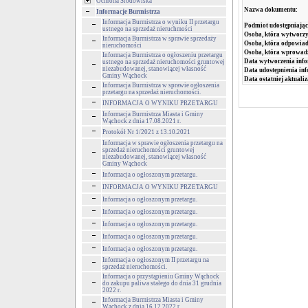
Ochrona Środowiska
Nazwa dokumentu:
Informacje Burmistrza
Informacja Burmistrza o wyniku II przetargu
Podmiot udostępniając
ustnego na sprzedaż nieruchmości
Osoba, która wytworzy
Informacja Burmistrza w sprawie sprzedaży
Osoba, która odpowiada
nieruchomości
Osoba, która wprowad
Informacja Burmistrza o ogłoszeniu przetargu
Data wytworzenia info
ustnego na sprzedaż nieruchomości gruntowej
niezabudowanej, stanowiącej własność
Data udostępnienia inf
Gminy Wąchock
Data ostatniej aktualiz
Informacja Burmistrza w sprawie ogłoszenia
przetargu na sprzedaż nieruchomości.
INFORMACJA O WYNIKU PRZETARGU
Informacja Burmistrza Miasta i Gminy
Wąchock z dnia 17.08.2021 r.
Protokół Nr 1/2021 z 13.10.2021
Informacja w sprawie ogłoszenia przetargu na
sprzedaż nieruchomości gruntowej
niezabudowanej, stanowiącej własność
Gminy Wąchock
Informacja o ogłoszonym przetargu.
INFORMACJA O WYNIKU PRZETARGU
Informacja o ogłoszonym przetargu.
Informacja o ogłoszonym przetargu.
Informacja o ogłoszonym przetargu.
Informacja o ogłoszonym przetargu.
Informacja o ogłoszonym przetargu.
Informacja o ogłoszonym II przetargu na
sprzedaż nieruchomości.
Informacja o przystąpieniu Gminy Wąchock
do zakupu paliwa stałego do dnia 31 grudnia
2022 r.
Informacja Burmistrza Miasta i Gminy
Wąchock z dnia 16.12.2022 r.