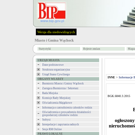
Wersja dla niedowidzących
Miasto i Gmina Wąchock
Statystyki
Rejestr zmian
Mapa 
URZĄD MIASTA
Dane podstawowe
Struktura organizacyjna
Urząd Stanu Cywilnego
INNE
>
Informacje 
ORGANY WŁADZY
Burmistrz Miasta i Gminy Wąchock
Zastępca Burmistrza / Sekretarz
Rada Miejska
BGK.6840.3.2015
Komisje Rady Miejskiej
Oświadczenia Majątkowe
Informacja o zatrudnieniu członków rodzin
Oświadczenia o prowadzeniu działalności
gospodarczej członków rodzin
ogłoszony
Sołtysi
Interpelacje i zapytania radnych
nieruchomoś
Sesje RM Online
PRAWO LOKALNE