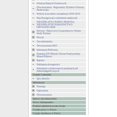
Ochrona Danych Osobowych
Obwieszczenia - Regionalny Dyrektor Ochrony
Środowiska
Wybory Ławników na kadencje 2020-2023
Plan Postępowań o udzielenie zamówień
NIEODPŁATNA POMOC PRAWNA,
NIEODPŁATNE PORADNICTWO
OBYWATELSKIE
Decyzje - Państwowe Gospodarstwo Wodne
Wody Polskie
Petycje
Zawiadomienia
Obwieszczenia SKO
Informacja Publiczna
Strategia ZIT Miejski Obszar Funkcjonalny
Miasta Północy
Raporty
Deklaracja dostępności
Informacje o planowanych pomiarach pól
elektromagnetycznych
Urzędy Centralne
Spis adresów
Informacje
Przetargi
Ogłoszenia
Obwieszczenia
Sprawy do załatwienia
Wzory dokumentów
Podział administracyjny kraju
Urzędy pracy w Polsce
Urzędy skarbowe w Polsce