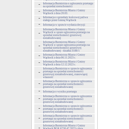
Informacja Burmistrza o ogłoszeniu przetargu
na sprzedaż nieruchomości
Informacja Burmistrza Miasta i Gminy
Wąchock z dnia 20.03.
Informacja o sprzedaży końcowej paliwa
stałego przez Gminę Wąchock
Informacja w sprawie wydania decyzji
Informacja Burmistrza Miasta i Gminy
Wąchock w spraie ogłoszenia przetargu na
sprzedaż nieruchomości gruntowej
niezabudowanej
Informacja Burmistrza Miasta i Gminy
Wąchock w spraie ogłoszenia przetargu na
sprzedaż nieruchomości gruntowej
niezabudowanej - działka 3188/1
Informacja Burmistrza Miasta i Gminy
Wąchock z dnia 06.11.2023 r.
Informacja Burmistrza Miasta i Gminy
Wąchock z dnia 12.12.2023 r.
Informacja Burmistrza w sprawie ogłoszenia
przetargu na sprzedaż nieruchomości
gruntowej niezabudowanej, stanowiącej
własność
Informacja Burmistrza w sprawie ogłoszenia
przetargu na sprzedaż nieruchomości
gruntowej niezabudowanej
Informacja o wyniku przetargu
Informacja Burmistrza w sprawie ogłoszenia
przetargu na sprzedaż nieruchomości
gruntowej niezabudowanej
Informacja Burmistrza w sprawie ogłoszenia
przetargu na sprzedaż nieruchomości
gruntowej niezabudowanej
Informacja Burmistrza w sprawie ogłoszenia
przetargu na sprzedaż nieruchomości
gruntowej niezabudowanej
Informacja Burmistrza Miasta i Gminy
Wąchock BGK.6730.47.2023 z dnia