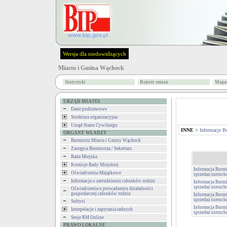
Wersja dla niedowidzących
Miasto i Gmina Wąchock
Statystyki
Rejestr zmian
Mapa 
URZĄD MIASTA
Dane podstawowe
Struktura organizacyjna
Urząd Stanu Cywilnego
INNE
>
Informacje B
ORGANY WŁADZY
Burmistrz Miasta i Gminy Wąchock
Zastępca Burmistrza / Sekretarz
Rada Miejska
Komisje Rady Miejskiej
Informacja Burmi
Oświadczenia Majątkowe
sprzedaż nieruch
Informacja o zatrudnieniu członków rodzin
Informacja Burmi
sprzedaż nieruch
Oświadczenia o prowadzeniu działalności
gospodarczej członków rodzin
Informacja Burmi
sprzedaż nieruch
Sołtysi
Informacja Burmi
Interpelacje i zapytania radnych
sprzedaż nieruch
Sesje RM Online
PRAWO LOKALNE