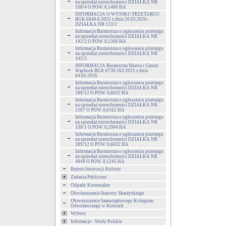
na sprzedaż nieruchomości DZIAŁKA NR
338/4 O POW. 0,1400 HA
INFORMACJA O WYNIKU PRZETARGU
BGK.6840.6.2025 z dnia 26.03.2026 -
DZIAŁKA NR 113/2
Informacja Burmistrza o ogłoszeniu przetargu
na sprzedaż nieruchomości DZIAŁKA NR
142/2 O POW. 0,1300 HA
Informacja Burmistrza o ogłoszeniu przetargu
na sprzedaż nieruchomości DZIAŁKA NR
142/3
INFORMACJA Burmistrza Miasta i Gminy
Wąchock BGK.6730.163.2025 z dnia
04.05.2026
Informacja Burmistrza o ogłoszeniu przetargu
na sprzedaż nieruchomości DZIAŁKA NR
289/12 O POW. 0,6032 HA
Informacja Burmistrza o ogłoszeniu przetargu
na sprzedaż nieruchomości DZIAŁKA NR
2107 O POW. 0,0162 HA
Informacja Burmistrza o ogłoszeniu przetargu
na sprzedaż nieruchomości DZIAŁKA NR
139/1 O POW. 0,1904 HA
Informacja Burmistrza o ogłoszeniu przetargu
na sprzedaż nieruchomości DZIAŁKA NR
289/12 O POW. 0,6032 HA
Informacja Burmistrza o ogłoszeniu przetargu
na sprzedaż nieruchomości DZIAŁKA NR
4049 O POW. 0,1245 HA
Rejestr Instytucji Kultury
Zadania Publiczne
Odpady Komunalne
Obwieszczenie Starosty Skarżyskiego
Obiweszczenie Samorządowego Kolegium
Odwoławczego w Kielcach
Wybory
Informacje - Wody Polskie