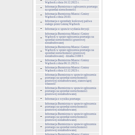
Wąchock z dnia 16.12.2022 r.
Informacja Burmistrza o ogłoszeniu przetargu
na sprzedaż nieruchomości
Informacja Burmistrza Miasta i Gminy
Wąchock z dnia 20.03.
Informacja o sprzedaży końcowej paliwa
stałego przez Gminę Wąchock
Informacja w sprawie wydania decyzji
Informacja Burmistrza Miasta i Gminy
Wąchock w spraie ogłoszenia przetargu na
sprzedaż nieruchomości gruntowej
niezabudowanej
Informacja Burmistrza Miasta i Gminy
Wąchock w spraie ogłoszenia przetargu na
sprzedaż nieruchomości gruntowej
niezabudowanej - działka 3188/1
Informacja Burmistrza Miasta i Gminy
Wąchock z dnia 06.11.2023 r.
Informacja Burmistrza Miasta i Gminy
Wąchock z dnia 12.12.2023 r.
Informacja Burmistrza w sprawie ogłoszenia
przetargu na sprzedaż nieruchomości
gruntowej niezabudowanej, stanowiącej
własność
Informacja Burmistrza w sprawie ogłoszenia
przetargu na sprzedaż nieruchomości
gruntowej niezabudowanej
Informacja o wyniku przetargu
Informacja Burmistrza w sprawie ogłoszenia
przetargu na sprzedaż nieruchomości
gruntowej niezabudowanej
Informacja Burmistrza w sprawie ogłoszenia
przetargu na sprzedaż nieruchomości
gruntowej niezabudowanej
Informacja Burmistrza w sprawie ogłoszenia
przetargu na sprzedaż nieruchomości
gruntowej niezabudowanej
Informacja Burmistrza Miasta i Gminy