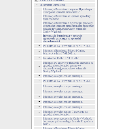
Ochrona Środowiska
Informacje Burmistrza
Informacja Burmistrza o wyniku II przetargu
ustnego na sprzedaż nieruchmości
Informacja Burmistrza w sprawie sprzedaży
nieruchomości
Informacja Burmistrza o ogłoszeniu przetargu
ustnego na sprzedaż nieruchomości gruntowej
niezabudowanej, stanowiącej własność
Gminy Wąchock
Informacja Burmistrza w sprawie
ogłoszenia przetargu na sprzedaż
nieruchomości.
INFORMACJA O WYNIKU PRZETARGU
Informacja Burmistrza Miasta i Gminy
Wąchock z dnia 17.08.2021 r.
Protokół Nr 1/2021 z 13.10.2021
Informacja w sprawie ogłoszenia przetargu na
sprzedaż nieruchomości gruntowej
niezabudowanej, stanowiącej własność
Gminy Wąchock
Informacja o ogłoszonym przetargu.
INFORMACJA O WYNIKU PRZETARGU
Informacja o ogłoszonym przetargu.
Informacja o ogłoszonym przetargu.
Informacja o ogłoszonym przetargu.
Informacja o ogłoszonym przetargu.
Informacja o ogłoszonym przetargu.
Informacja o ogłoszonym II przetargu na
sprzedaż nieruchomości.
Informacja o przystąpieniu Gminy Wąchock
do zakupu paliwa stałego do dnia 31 grudnia
2022 r.
Informacja Burmistrza Miasta i Gminy