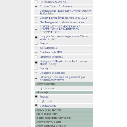
Rewitalizacja Wąchocka
Ochrona Danych Osobowych
Obwieszczenia - Regionalny Dyrektor Ochrony
Środowiska
Wybory Ławników na kadencje 2020-2023
Plan Postępowań o udzielenie zamówień
NIEODPŁATNA POMOC PRAWNA,
NIEODPŁATNE PORADNICTWO
OBYWATELSKIE
Decyzje - Państwowe Gospodarstwo Wodne
Wody Polskie
Petycje
Zawiadomienia
Obwieszczenia SKO
Informacja Publiczna
Strategia ZIT Miejski Obszar Funkcjonalny
Miasta Północy
Raporty
Deklaracja dostępności
Informacje o planowanych pomiarach pól
elektromagnetycznych
Urzędy Centralne
Spis adresów
Informacje
Przetargi
Ogłoszenia
Obwieszczenia
Sprawy do załatwienia
Wzory dokumentów
Podział administracyjny kraju
Urzędy pracy w Polsce
Urzędy skarbowe w Polsce