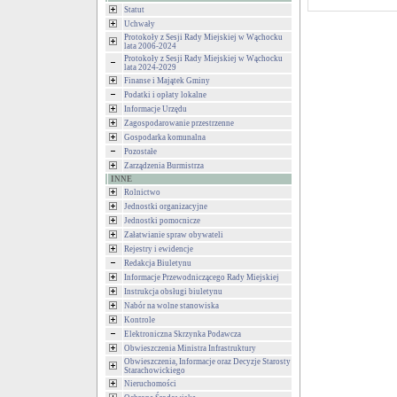
Statut
Uchwały
Protokoły z Sesji Rady Miejskiej w Wąchocku
lata 2006-2024
Protokoły z Sesji Rady Miejskiej w Wąchocku
lata 2024-2029
Finanse i Majątek Gminy
Podatki i opłaty lokalne
Informacje Urzędu
Zagospodarowanie przestrzenne
Gospodarka komunalna
Pozostałe
Zarządzenia Burmistrza
INNE
Rolnictwo
Jednostki organizacyjne
Jednostki pomocnicze
Załatwianie spraw obywateli
Rejestry i ewidencje
Redakcja Biuletynu
Informacje Przewodniczącego Rady Miejskiej
Instrukcja obsługi biuletynu
Nabór na wolne stanowiska
Kontrole
Elektroniczna Skrzynka Podawcza
Obwieszczenia Ministra Infrastruktury
Obwieszczenia, Informacje oraz Decyzje Starosty
Starachowickiego
Nieruchomości