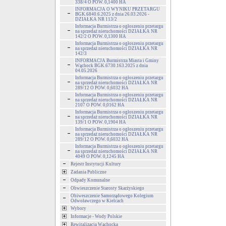
338/4 O POW. 0,1400 HA
INFORMACJA O WYNIKU PRZETARGU
BGK.6840.6.2025 z dnia 26.03.2026 -
DZIAŁKA NR 113/2
Informacja Burmistrza o ogłoszeniu przetargu
na sprzedaż nieruchomości DZIAŁKA NR
142/2 O POW. 0,1300 HA
Informacja Burmistrza o ogłoszeniu przetargu
na sprzedaż nieruchomości DZIAŁKA NR
142/3
INFORMACJA Burmistrza Miasta i Gminy
Wąchock BGK.6730.163.2025 z dnia
04.05.2026
Informacja Burmistrza o ogłoszeniu przetargu
na sprzedaż nieruchomości DZIAŁKA NR
289/12 O POW. 0,6032 HA
Informacja Burmistrza o ogłoszeniu przetargu
na sprzedaż nieruchomości DZIAŁKA NR
2107 O POW. 0,0162 HA
Informacja Burmistrza o ogłoszeniu przetargu
na sprzedaż nieruchomości DZIAŁKA NR
139/1 O POW. 0,1904 HA
Informacja Burmistrza o ogłoszeniu przetargu
na sprzedaż nieruchomości DZIAŁKA NR
289/12 O POW. 0,6032 HA
Informacja Burmistrza o ogłoszeniu przetargu
na sprzedaż nieruchomości DZIAŁKA NR
4049 O POW. 0,1245 HA
Rejestr Instytucji Kultury
Zadania Publiczne
Odpady Komunalne
Obwieszczenie Starosty Skarżyskiego
Obiweszczenie Samorządowego Kolegium
Odwoławczego w Kielcach
Wybory
Informacje - Wody Polskie
Rewitalizacja Wąchocka