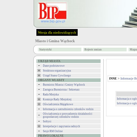
Wersja dla niedowidzących
Miasto i Gmina Wąchock
Statystyki
Rejestr zmian
Mapa 
URZĄD MIASTA
Dane podstawowe
Struktura organizacyjna
Urząd Stanu Cywilnego
INNE
>
Informacje B
ORGANY WŁADZY
Burmistrz Miasta i Gminy Wąchock
Zastępca Burmistrza / Sekretarz
Rada Miejska
Informacja o ogł
Komisje Rady Miejskiej
Informacja o ogł
Oświadczenia Majątkowe
Informacja o zatrudnieniu członków rodzin
Oświadczenia o prowadzeniu działalności
gospodarczej członków rodzin
Sołtysi
Interpelacje i zapytania radnych
Sesje RM Online
PRAWO LOKALNE