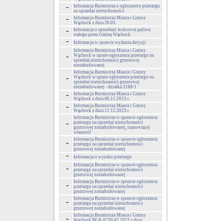
Informacja Burmistrza o ogłoszeniu przetargu
na sprzedaż nieruchomości
Informacja Burmistrza Miasta i Gminy
Wąchock z dnia 20.03.
Informacja o sprzedaży końcowej paliwa
stałego przez Gminę Wąchock
Informacja w sprawie wydania decyzji
Informacja Burmistrza Miasta i Gminy
Wąchock w spraie ogłoszenia przetargu na
sprzedaż nieruchomości gruntowej
niezabudowanej
Informacja Burmistrza Miasta i Gminy
Wąchock w spraie ogłoszenia przetargu na
sprzedaż nieruchomości gruntowej
niezabudowanej - działka 3188/1
Informacja Burmistrza Miasta i Gminy
Wąchock z dnia 06.11.2023 r.
Informacja Burmistrza Miasta i Gminy
Wąchock z dnia 12.12.2023 r.
Informacja Burmistrza w sprawie ogłoszenia
przetargu na sprzedaż nieruchomości
gruntowej niezabudowanej, stanowiącej
własność
Informacja Burmistrza w sprawie ogłoszenia
przetargu na sprzedaż nieruchomości
gruntowej niezabudowanej
Informacja o wyniku przetargu
Informacja Burmistrza w sprawie ogłoszenia
przetargu na sprzedaż nieruchomości
gruntowej niezabudowanej
Informacja Burmistrza w sprawie ogłoszenia
przetargu na sprzedaż nieruchomości
gruntowej niezabudowanej
Informacja Burmistrza w sprawie ogłoszenia
przetargu na sprzedaż nieruchomości
gruntowej niezabudowanej
Informacja Burmistrza Miasta i Gminy
Wąchock BGK.6730.47.2023 z dnia