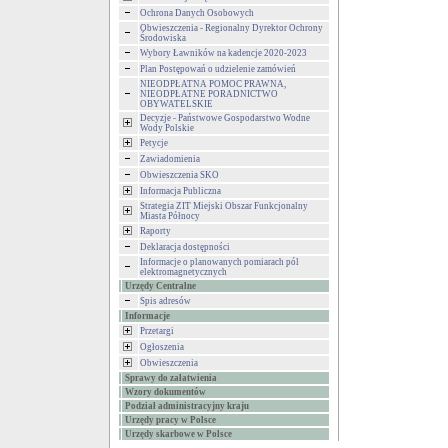
Ochrona Danych Osobowych
Obwieszczenia - Regionalny Dyrektor Ochrony
Środowiska
Wybory Ławników na kadencje 2020-2023
Plan Postępowań o udzielenie zamówień
NIEODPŁATNA POMOC PRAWNA,
NIEODPŁATNE PORADNICTWO
OBYWATELSKIE
Decyzje - Państwowe Gospodarstwo Wodne
Wody Polskie
Petycje
Zawiadomienia
Obwieszczenia SKO
Informacja Publiczna
Strategia ZIT Miejski Obszar Funkcjonalny
Miasta Północy
Raporty
Deklaracja dostępności
Informacje o planowanych pomiarach pól
elektromagnetycznych
Urzędy Centralne
Spis adresów
Informacje
Przetargi
Ogłoszenia
Obwieszczenia
Sprawy do załatwienia
Wzory dokumentów
Podział administracyjny kraju
Urzędy pracy w Polsce
Urzędy skarbowe w Polsce