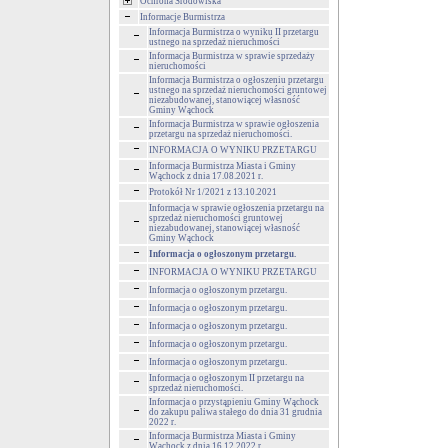
Ochrona Środowiska
Informacje Burmistrza
Informacja Burmistrza o wyniku II przetargu
ustnego na sprzedaż nieruchmości
Informacja Burmistrza w sprawie sprzedaży
nieruchomości
Informacja Burmistrza o ogłoszeniu przetargu
ustnego na sprzedaż nieruchomości gruntowej
niezabudowanej, stanowiącej własność
Gminy Wąchock
Informacja Burmistrza w sprawie ogłoszenia
przetargu na sprzedaż nieruchomości.
INFORMACJA O WYNIKU PRZETARGU
Informacja Burmistrza Miasta i Gminy
Wąchock z dnia 17.08.2021 r.
Protokół Nr 1/2021 z 13.10.2021
Informacja w sprawie ogłoszenia przetargu na
sprzedaż nieruchomości gruntowej
niezabudowanej, stanowiącej własność
Gminy Wąchock
Informacja o ogłoszonym przetargu.
INFORMACJA O WYNIKU PRZETARGU
Informacja o ogłoszonym przetargu.
Informacja o ogłoszonym przetargu.
Informacja o ogłoszonym przetargu.
Informacja o ogłoszonym przetargu.
Informacja o ogłoszonym przetargu.
Informacja o ogłoszonym II przetargu na
sprzedaż nieruchomości.
Informacja o przystąpieniu Gminy Wąchock
do zakupu paliwa stałego do dnia 31 grudnia
2022 r.
Informacja Burmistrza Miasta i Gminy
Wąchock z dnia 16.12.2022 r.