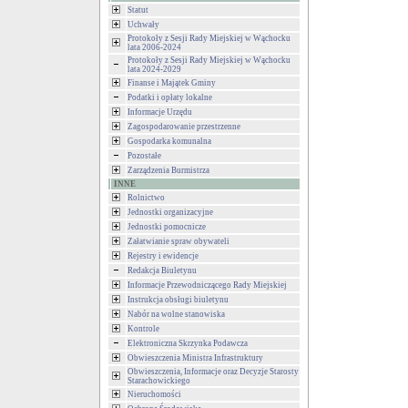
Statut
Uchwały
Protokoły z Sesji Rady Miejskiej w Wąchocku
lata 2006-2024
Protokoły z Sesji Rady Miejskiej w Wąchocku
lata 2024-2029
Finanse i Majątek Gminy
Podatki i opłaty lokalne
Informacje Urzędu
Zagospodarowanie przestrzenne
Gospodarka komunalna
Pozostałe
Zarządzenia Burmistrza
INNE
Rolnictwo
Jednostki organizacyjne
Jednostki pomocnicze
Załatwianie spraw obywateli
Rejestry i ewidencje
Redakcja Biuletynu
Informacje Przewodniczącego Rady Miejskiej
Instrukcja obsługi biuletynu
Nabór na wolne stanowiska
Kontrole
Elektroniczna Skrzynka Podawcza
Obwieszczenia Ministra Infrastruktury
Obwieszczenia, Informacje oraz Decyzje Starosty
Starachowickiego
Nieruchomości