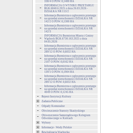
338/4 O POW. 0,1400 HA
INFORMACJA O WYNIKU PRZETARGU
BGK.6840.6.2025 z dnia 26.03.2026 -
DZIAŁKA NR 113/2
Informacja Burmistrza o ogłoszeniu przetargu
na sprzedaż nieruchomości DZIAŁKA NR
142/2 O POW. 0,1300 HA
Informacja Burmistrza o ogłoszeniu przetargu
na sprzedaż nieruchomości DZIAŁKA NR
142/3
INFORMACJA Burmistrza Miasta i Gminy
Wąchock BGK.6730.163.2025 z dnia
04.05.2026
Informacja Burmistrza o ogłoszeniu przetargu
na sprzedaż nieruchomości DZIAŁKA NR
289/12 O POW. 0,6032 HA
Informacja Burmistrza o ogłoszeniu przetargu
na sprzedaż nieruchomości DZIAŁKA NR
2107 O POW. 0,0162 HA
Informacja Burmistrza o ogłoszeniu przetargu
na sprzedaż nieruchomości DZIAŁKA NR
139/1 O POW. 0,1904 HA
Informacja Burmistrza o ogłoszeniu przetargu
na sprzedaż nieruchomości DZIAŁKA NR
289/12 O POW. 0,6032 HA
Informacja Burmistrza o ogłoszeniu przetargu
na sprzedaż nieruchomości DZIAŁKA NR
4049 O POW. 0,1245 HA
Rejestr Instytucji Kultury
Zadania Publiczne
Odpady Komunalne
Obwieszczenie Starosty Skarżyskiego
Obiweszczenie Samorządowego Kolegium
Odwoławczego w Kielcach
Wybory
Informacje - Wody Polskie
Rewitalizacja Wąchocka