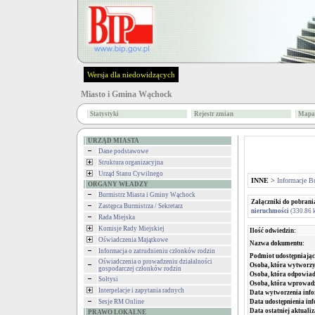
Wersja dla niedowidzących
Miasto i Gmina Wąchock
Statystyki
Rejestr zmian
Mapa 
URZĄD MIASTA
Dane podstawowe
Struktura organizacyjna
Urząd Stanu Cywilnego
INNE
>
Informacje B
ORGANY WŁADZY
Burmistrz Miasta i Gminy Wąchock
Załączniki do pobrani
Zastępca Burmistrza / Sekretarz
nieruchmości
(330.86 
Rada Miejska
Komisje Rady Miejskiej
Ilość odwiedzin:
Oświadczenia Majątkowe
Nazwa dokumentu:
Informacja o zatrudnieniu członków rodzin
Podmiot udostępniając
Oświadczenia o prowadzeniu działalności
Osoba, która wytworzy
gospodarczej członków rodzin
Osoba, która odpowiada
Sołtysi
Osoba, która wprowad
Interpelacje i zapytania radnych
Data wytworzenia info
Data udostępnienia inf
Sesje RM Online
Data ostatniej aktualiz
PRAWO LOKALNE