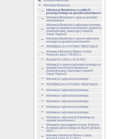
Ochrona Środowiska
Informacje Burmistrza
Informacja Burmistrza o wyniku II
przetargu ustnego na sprzedaż nieruchmości
Informacja Burmistrza w sprawie sprzedaży
nieruchomości
Informacja Burmistrza o ogłoszeniu przetargu
ustnego na sprzedaż nieruchomości gruntowej
niezabudowanej, stanowiącej własność
Gminy Wąchock
Informacja Burmistrza w sprawie ogłoszenia
przetargu na sprzedaż nieruchomości.
INFORMACJA O WYNIKU PRZETARGU
Informacja Burmistrza Miasta i Gminy
Wąchock z dnia 17.08.2021 r.
Protokół Nr 1/2021 z 13.10.2021
Informacja w sprawie ogłoszenia przetargu na
sprzedaż nieruchomości gruntowej
niezabudowanej, stanowiącej własność
Gminy Wąchock
Informacja o ogłoszonym przetargu.
INFORMACJA O WYNIKU PRZETARGU
Informacja o ogłoszonym przetargu.
Informacja o ogłoszonym przetargu.
Informacja o ogłoszonym przetargu.
Informacja o ogłoszonym przetargu.
Informacja o ogłoszonym przetargu.
Informacja o ogłoszonym II przetargu na
sprzedaż nieruchomości.
Informacja o przystąpieniu Gminy Wąchock
do zakupu paliwa stałego do dnia 31 grudnia
2022 r.
Informacja Burmistrza Miasta i Gminy
Wąchock z dnia 16.12.2022 r.