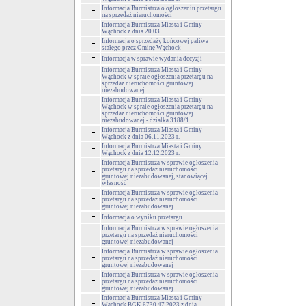
Informacja Burmistrza o ogłoszeniu przetargu
na sprzedaż nieruchomości
Informacja Burmistrza Miasta i Gminy
Wąchock z dnia 20.03.
Informacja o sprzedaży końcowej paliwa
stałego przez Gminę Wąchock
Informacja w sprawie wydania decyzji
Informacja Burmistrza Miasta i Gminy
Wąchock w spraie ogłoszenia przetargu na
sprzedaż nieruchomości gruntowej
niezabudowanej
Informacja Burmistrza Miasta i Gminy
Wąchock w spraie ogłoszenia przetargu na
sprzedaż nieruchomości gruntowej
niezabudowanej - działka 3188/1
Informacja Burmistrza Miasta i Gminy
Wąchock z dnia 06.11.2023 r.
Informacja Burmistrza Miasta i Gminy
Wąchock z dnia 12.12.2023 r.
Informacja Burmistrza w sprawie ogłoszenia
przetargu na sprzedaż nieruchomości
gruntowej niezabudowanej, stanowiącej
własność
Informacja Burmistrza w sprawie ogłoszenia
przetargu na sprzedaż nieruchomości
gruntowej niezabudowanej
Informacja o wyniku przetargu
Informacja Burmistrza w sprawie ogłoszenia
przetargu na sprzedaż nieruchomości
gruntowej niezabudowanej
Informacja Burmistrza w sprawie ogłoszenia
przetargu na sprzedaż nieruchomości
gruntowej niezabudowanej
Informacja Burmistrza w sprawie ogłoszenia
przetargu na sprzedaż nieruchomości
gruntowej niezabudowanej
Informacja Burmistrza Miasta i Gminy
Wąchock BGK.6730.47.2023 z dnia