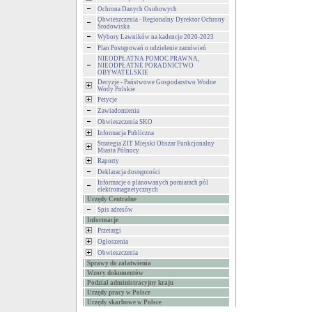
Ochrona Danych Osobowych
Obwieszczenia - Regionalny Dyrektor Ochrony
Środowiska
Wybory Ławników na kadencje 2020-2023
Plan Postępowań o udzielenie zamówień
NIEODPŁATNA POMOC PRAWNA,
NIEODPŁATNE PORADNICTWO
OBYWATELSKIE
Decyzje - Państwowe Gospodarstwo Wodne
Wody Polskie
Petycje
Zawiadomienia
Obwieszczenia SKO
Informacja Publiczna
Strategia ZIT Miejski Obszar Funkcjonalny
Miasta Północy
Raporty
Deklaracja dostępności
Informacje o planowanych pomiarach pól
elektromagnetycznych
Urzędy Centralne
Spis adresów
Informacje
Przetargi
Ogłoszenia
Obwieszczenia
Sprawy do załatwienia
Wzory dokumentów
Podział administracyjny kraju
Urzędy pracy w Polsce
Urzędy skarbowe w Polsce