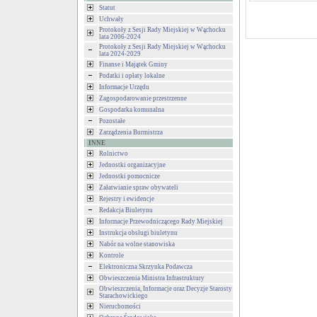
Statut
Uchwały
Protokoły z Sesji Rady Miejskiej w Wąchocku
lata 2006-2024
Protokoły z Sesji Rady Miejskiej w Wąchocku
lata 2024-2029
Finanse i Majątek Gminy
Podatki i opłaty lokalne
Informacje Urzędu
Zagospodarowanie przestrzenne
Gospodarka komunalna
Pozostałe
Zarządzenia Burmistrza
INNE
Rolnictwo
Jednostki organizacyjne
Jednostki pomocnicze
Załatwianie spraw obywateli
Rejestry i ewidencje
Redakcja Biuletynu
Informacje Przewodniczącego Rady Miejskiej
Instrukcja obsługi biuletynu
Nabór na wolne stanowiska
Kontrole
Elektroniczna Skrzynka Podawcza
Obwieszczenia Ministra Infrastruktury
Obwieszczenia, Informacje oraz Decyzje Starosty
Starachowickiego
Nieruchomości