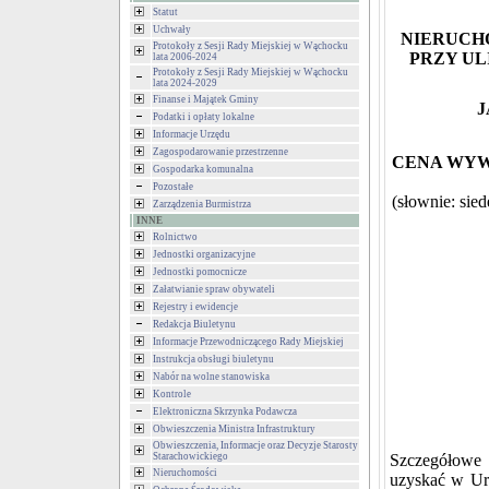
Statut
Uchwały
NIERUCH
Protokoły z Sesji Rady Miejskiej w Wąchocku
PRZY UL
lata 2006-2024
Protokoły z Sesji Rady Miejskiej w Wąchocku
lata 2024-2029
Finanse i Majątek Gminy
J
Podatki i opłaty lokalne
Informacje Urzędu
Zagospodarowanie przestrzenne
CENA WYWOŁ
Gospodarka komunalna
Pozostałe
(słownie: sie
Zarządzenia Burmistrza
INNE
Rolnictwo
Jednostki organizacyjne
Jednostki pomocnicze
Załatwianie spraw obywateli
Rejestry i ewidencje
Redakcja Biuletynu
Informacje Przewodniczącego Rady Miejskiej
Instrukcja obsługi biuletynu
Nabór na wolne stanowiska
Kontrole
Elektroniczna Skrzynka Podawcza
Obwieszczenia Ministra Infrastruktury
Obwieszczenia, Informacje oraz Decyzje Starosty
Starachowickiego
Szczegółowe
Nieruchomości
uzyskać w Urz