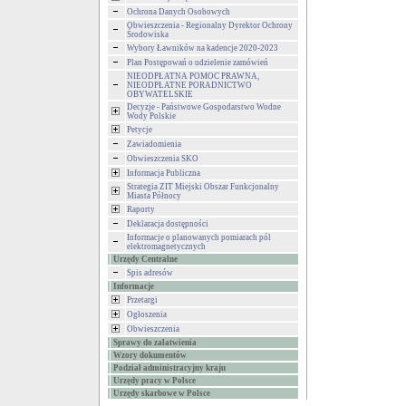
Ochrona Danych Osobowych
Obwieszczenia - Regionalny Dyrektor Ochrony
Środowiska
Wybory Ławników na kadencje 2020-2023
Plan Postępowań o udzielenie zamówień
NIEODPŁATNA POMOC PRAWNA,
NIEODPŁATNE PORADNICTWO
OBYWATELSKIE
Decyzje - Państwowe Gospodarstwo Wodne
Wody Polskie
Petycje
Zawiadomienia
Obwieszczenia SKO
Informacja Publiczna
Strategia ZIT Miejski Obszar Funkcjonalny
Miasta Północy
Raporty
Deklaracja dostępności
Informacje o planowanych pomiarach pól
elektromagnetycznych
Urzędy Centralne
Spis adresów
Informacje
Przetargi
Ogłoszenia
Obwieszczenia
Sprawy do załatwienia
Wzory dokumentów
Podział administracyjny kraju
Urzędy pracy w Polsce
Urzędy skarbowe w Polsce