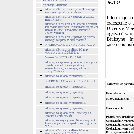
Ochrona Środowiska
36-132.
Informacje Burmistrza
Informacja Burmistrza o wyniku II przetargu
ustnego na sprzedaż nieruchmości
Informacje o
Informacja Burmistrza w sprawie sprzedaży
nieruchomości
ogłoszenie o 
Informacja Burmistrza o ogłoszeniu przetargu
ustnego na sprzedaż nieruchomości gruntowej
Urzędzie Mias
niezabudowanej, stanowiącej własność
ogłoszeń w mi
Gminy Wąchock
Informacja Burmistrza w sprawie ogłoszenia
Biuletynu I
przetargu na sprzedaż nieruchomości.
„nieruchomoś
INFORMACJA O WYNIKU PRZETARGU
Informacja Burmistrza Miasta i Gminy
Wąchock z dnia 17.08.2021 r.
Protokół Nr 1/2021 z 13.10.2021
Informacja w sprawie ogłoszenia przetargu na
sprzedaż nieruchomości gruntowej
niezabudowanej, stanowiącej własność
Gminy Wąchock
Informacja o ogłoszonym przetargu.
INFORMACJA O WYNIKU PRZETARGU
Załączniki do pobrani
Informacja o ogłoszonym przetargu.
Informacja o ogłoszonym przetargu.
Ilość odwiedzin:
Informacja o ogłoszonym przetargu.
Nazwa dokumentu:
Informacja o ogłoszonym przetargu.
Informacja o ogłoszonym przetargu.
Skrócony opis:
Informacja o ogłoszonym II przetargu na
sprzedaż nieruchomości.
Podmiot udostępniając
Informacja o przystąpieniu Gminy Wąchock
Osoba, która wytworzy
do zakupu paliwa stałego do dnia 31 grudnia
Osoba, która odpowiada
2022 r.
Osoba, która wprowad
Informacja Burmistrza Miasta i Gminy
Data wytworzenia info
Wąchock z dnia 16.12.2022 r.