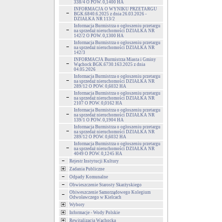
338/4 O POW. 0,1400 HA
INFORMACJA O WYNIKU PRZETARGU
BGK.6840.6.2025 z dnia 26.03.2026 -
DZIAŁKA NR 113/2
Informacja Burmistrza o ogłoszeniu przetargu
na sprzedaż nieruchomości DZIAŁKA NR
142/2 O POW. 0,1300 HA
Informacja Burmistrza o ogłoszeniu przetargu
na sprzedaż nieruchomości DZIAŁKA NR
142/3
INFORMACJA Burmistrza Miasta i Gminy
Wąchock BGK.6730.163.2025 z dnia
04.05.2026
Informacja Burmistrza o ogłoszeniu przetargu
na sprzedaż nieruchomości DZIAŁKA NR
289/12 O POW. 0,6032 HA
Informacja Burmistrza o ogłoszeniu przetargu
na sprzedaż nieruchomości DZIAŁKA NR
2107 O POW. 0,0162 HA
Informacja Burmistrza o ogłoszeniu przetargu
na sprzedaż nieruchomości DZIAŁKA NR
139/1 O POW. 0,1904 HA
Informacja Burmistrza o ogłoszeniu przetargu
na sprzedaż nieruchomości DZIAŁKA NR
289/12 O POW. 0,6032 HA
Informacja Burmistrza o ogłoszeniu przetargu
na sprzedaż nieruchomości DZIAŁKA NR
4049 O POW. 0,1245 HA
Rejestr Instytucji Kultury
Zadania Publiczne
Odpady Komunalne
Obwieszczenie Starosty Skarżyskiego
Obiweszczenie Samorządowego Kolegium
Odwoławczego w Kielcach
Wybory
Informacje - Wody Polskie
Rewitalizacja Wąchocka