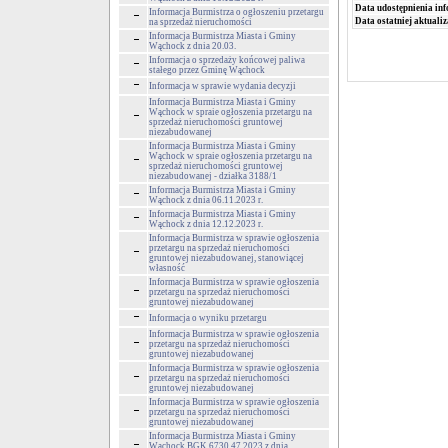
Data udostępnienia inf
Informacja Burmistrza o ogłoszeniu przetargu
Data ostatniej aktualiz
na sprzedaż nieruchomości
Informacja Burmistrza Miasta i Gminy
Wąchock z dnia 20.03.
Informacja o sprzedaży końcowej paliwa
stałego przez Gminę Wąchock
Informacja w sprawie wydania decyzji
Informacja Burmistrza Miasta i Gminy
Wąchock w spraie ogłoszenia przetargu na
sprzedaż nieruchomości gruntowej
niezabudowanej
Informacja Burmistrza Miasta i Gminy
Wąchock w spraie ogłoszenia przetargu na
sprzedaż nieruchomości gruntowej
niezabudowanej - działka 3188/1
Informacja Burmistrza Miasta i Gminy
Wąchock z dnia 06.11.2023 r.
Informacja Burmistrza Miasta i Gminy
Wąchock z dnia 12.12.2023 r.
Informacja Burmistrza w sprawie ogłoszenia
przetargu na sprzedaż nieruchomości
gruntowej niezabudowanej, stanowiącej
własność
Informacja Burmistrza w sprawie ogłoszenia
przetargu na sprzedaż nieruchomości
gruntowej niezabudowanej
Informacja o wyniku przetargu
Informacja Burmistrza w sprawie ogłoszenia
przetargu na sprzedaż nieruchomości
gruntowej niezabudowanej
Informacja Burmistrza w sprawie ogłoszenia
przetargu na sprzedaż nieruchomości
gruntowej niezabudowanej
Informacja Burmistrza w sprawie ogłoszenia
przetargu na sprzedaż nieruchomości
gruntowej niezabudowanej
Informacja Burmistrza Miasta i Gminy
Wąchock BGK.6730.47.2023 z dnia