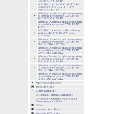
338/4 O POW. 0,1400 HA
INFORMACJA O WYNIKU PRZETARGU
BGK.6840.6.2025 z dnia 26.03.2026 -
DZIAŁKA NR 113/2
Informacja Burmistrza o ogłoszeniu przetargu
na sprzedaż nieruchomości DZIAŁKA NR
142/2 O POW. 0,1300 HA
Informacja Burmistrza o ogłoszeniu przetargu
na sprzedaż nieruchomości DZIAŁKA NR
142/3
INFORMACJA Burmistrza Miasta i Gminy
Wąchock BGK.6730.163.2025 z dnia
04.05.2026
Informacja Burmistrza o ogłoszeniu przetargu
na sprzedaż nieruchomości DZIAŁKA NR
289/12 O POW. 0,6032 HA
Informacja Burmistrza o ogłoszeniu przetargu
na sprzedaż nieruchomości DZIAŁKA NR
2107 O POW. 0,0162 HA
Informacja Burmistrza o ogłoszeniu przetargu
na sprzedaż nieruchomości DZIAŁKA NR
139/1 O POW. 0,1904 HA
Informacja Burmistrza o ogłoszeniu przetargu
na sprzedaż nieruchomości DZIAŁKA NR
289/12 O POW. 0,6032 HA
Informacja Burmistrza o ogłoszeniu przetargu
na sprzedaż nieruchomości DZIAŁKA NR
4049 O POW. 0,1245 HA
Rejestr Instytucji Kultury
Zadania Publiczne
Odpady Komunalne
Obwieszczenie Starosty Skarżyskiego
Obiweszczenie Samorządowego Kolegium
Odwoławczego w Kielcach
Wybory
Informacje - Wody Polskie
Rewitalizacja Wąchocka