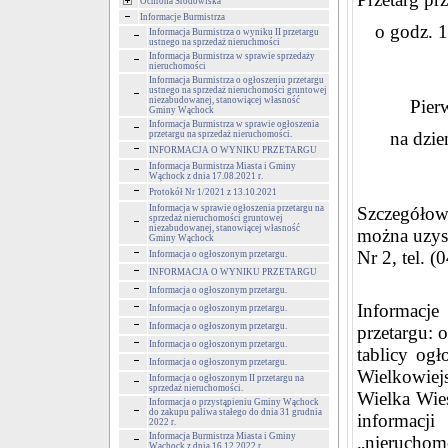
Ochrona Środowiska
Informacje Burmistrza
o godz. 
Informacja Burmistrza o wyniku II przetargu
ustnego na sprzedaż nieruchmości
Informacja Burmistrza w sprawie sprzedaży
nieruchomości
Informacja Burmistrza o ogłoszeniu przetargu
ustnego na sprzedaż nieruchomości gruntowej
niezabudowanej, stanowiącej własność
Pier
Gminy Wąchock
Informacja Burmistrza w sprawie ogłoszenia
na dzie
przetargu na sprzedaż nieruchomości.
INFORMACJA O WYNIKU PRZETARGU
Informacja Burmistrza Miasta i Gminy
Wąchock z dnia 17.08.2021 r.
Protokół Nr 1/2021 z 13.10.2021
Informacja w sprawie ogłoszenia przetargu na
Szczegółow
sprzedaż nieruchomości gruntowej
niezabudowanej, stanowiącej własność
można uzys
Gminy Wąchock
Nr 2, tel. 
Informacja o ogłoszonym przetargu.
INFORMACJA O WYNIKU PRZETARGU
Informacja o ogłoszonym przetargu.
Informacje
Informacja o ogłoszonym przetargu.
Informacja o ogłoszonym przetargu.
przetargu: 
Informacja o ogłoszonym przetargu.
tablicy og
Informacja o ogłoszonym przetargu.
Wielkowiej
Informacja o ogłoszonym II przetargu na
sprzedaż nieruchomości.
Wielka Wieś
Informacja o przystąpieniu Gminy Wąchock
do zakupu paliwa stałego do dnia 31 grudnia
informacji
2022 r.
Informacja Burmistrza Miasta i Gminy
„nieruchom
Wąchock z dnia 16.12.2022 r.