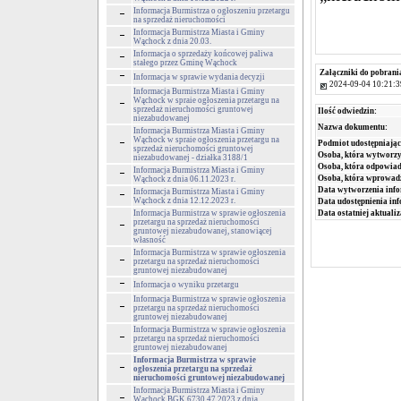
Informacja Burmistrza o ogłoszeniu przetargu
na sprzedaż nieruchomości
Informacja Burmistrza Miasta i Gminy
Wąchock z dnia 20.03.
Informacja o sprzedaży końcowej paliwa
stałego przez Gminę Wąchock
Załączniki do pobrani
Informacja w sprawie wydania decyzji
2024-09-04 10:21:3
Informacja Burmistrza Miasta i Gminy
Wąchock w spraie ogłoszenia przetargu na
sprzedaż nieruchomości gruntowej
Ilość odwiedzin:
niezabudowanej
Nazwa dokumentu:
Informacja Burmistrza Miasta i Gminy
Wąchock w spraie ogłoszenia przetargu na
Podmiot udostępniając
sprzedaż nieruchomości gruntowej
Osoba, która wytworzy
niezabudowanej - działka 3188/1
Osoba, która odpowiada
Informacja Burmistrza Miasta i Gminy
Osoba, która wprowad
Wąchock z dnia 06.11.2023 r.
Data wytworzenia info
Informacja Burmistrza Miasta i Gminy
Wąchock z dnia 12.12.2023 r.
Data udostępnienia inf
Informacja Burmistrza w sprawie ogłoszenia
Data ostatniej aktualiz
przetargu na sprzedaż nieruchomości
gruntowej niezabudowanej, stanowiącej
własność
Informacja Burmistrza w sprawie ogłoszenia
przetargu na sprzedaż nieruchomości
gruntowej niezabudowanej
Informacja o wyniku przetargu
Informacja Burmistrza w sprawie ogłoszenia
przetargu na sprzedaż nieruchomości
gruntowej niezabudowanej
Informacja Burmistrza w sprawie ogłoszenia
przetargu na sprzedaż nieruchomości
gruntowej niezabudowanej
Informacja Burmistrza w sprawie
ogłoszenia przetargu na sprzedaż
nieruchomości gruntowej niezabudowanej
Informacja Burmistrza Miasta i Gminy
Wąchock BGK.6730.47.2023 z dnia