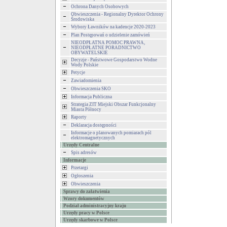
Ochrona Danych Osobowych
Obwieszczenia - Regionalny Dyrektor Ochrony
Środowiska
Wybory Ławników na kadencje 2020-2023
Plan Postępowań o udzielenie zamówień
NIEODPŁATNA POMOC PRAWNA,
NIEODPŁATNE PORADNICTWO
OBYWATELSKIE
Decyzje - Państwowe Gospodarstwo Wodne
Wody Polskie
Petycje
Zawiadomienia
Obwieszczenia SKO
Informacja Publiczna
Strategia ZIT Miejski Obszar Funkcjonalny
Miasta Północy
Raporty
Deklaracja dostępności
Informacje o planowanych pomiarach pól
elektromagnetycznych
Urzędy Centralne
Spis adresów
Informacje
Przetargi
Ogłoszenia
Obwieszczenia
Sprawy do załatwienia
Wzory dokumentów
Podział administracyjny kraju
Urzędy pracy w Polsce
Urzędy skarbowe w Polsce