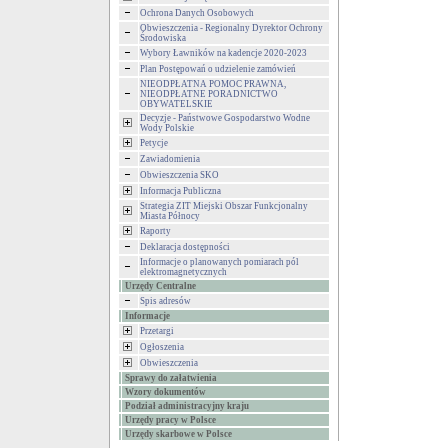
Ochrona Danych Osobowych
Obwieszczenia - Regionalny Dyrektor Ochrony
Środowiska
Wybory Ławników na kadencje 2020-2023
Plan Postępowań o udzielenie zamówień
NIEODPŁATNA POMOC PRAWNA,
NIEODPŁATNE PORADNICTWO
OBYWATELSKIE
Decyzje - Państwowe Gospodarstwo Wodne
Wody Polskie
Petycje
Zawiadomienia
Obwieszczenia SKO
Informacja Publiczna
Strategia ZIT Miejski Obszar Funkcjonalny
Miasta Północy
Raporty
Deklaracja dostępności
Informacje o planowanych pomiarach pól
elektromagnetycznych
Urzędy Centralne
Spis adresów
Informacje
Przetargi
Ogłoszenia
Obwieszczenia
Sprawy do załatwienia
Wzory dokumentów
Podział administracyjny kraju
Urzędy pracy w Polsce
Urzędy skarbowe w Polsce