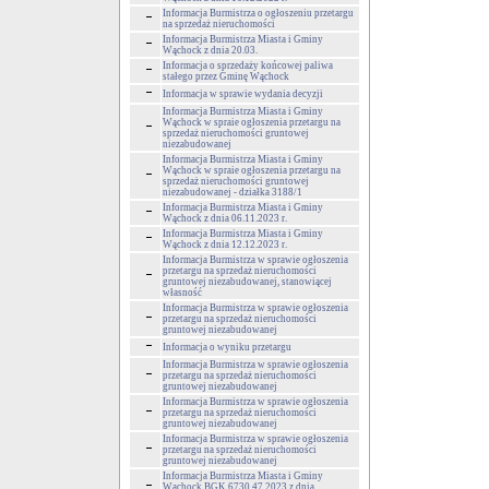
Informacja Burmistrza o ogłoszeniu przetargu
na sprzedaż nieruchomości
Informacja Burmistrza Miasta i Gminy
Wąchock z dnia 20.03.
Informacja o sprzedaży końcowej paliwa
stałego przez Gminę Wąchock
Informacja w sprawie wydania decyzji
Informacja Burmistrza Miasta i Gminy
Wąchock w spraie ogłoszenia przetargu na
sprzedaż nieruchomości gruntowej
niezabudowanej
Informacja Burmistrza Miasta i Gminy
Wąchock w spraie ogłoszenia przetargu na
sprzedaż nieruchomości gruntowej
niezabudowanej - działka 3188/1
Informacja Burmistrza Miasta i Gminy
Wąchock z dnia 06.11.2023 r.
Informacja Burmistrza Miasta i Gminy
Wąchock z dnia 12.12.2023 r.
Informacja Burmistrza w sprawie ogłoszenia
przetargu na sprzedaż nieruchomości
gruntowej niezabudowanej, stanowiącej
własność
Informacja Burmistrza w sprawie ogłoszenia
przetargu na sprzedaż nieruchomości
gruntowej niezabudowanej
Informacja o wyniku przetargu
Informacja Burmistrza w sprawie ogłoszenia
przetargu na sprzedaż nieruchomości
gruntowej niezabudowanej
Informacja Burmistrza w sprawie ogłoszenia
przetargu na sprzedaż nieruchomości
gruntowej niezabudowanej
Informacja Burmistrza w sprawie ogłoszenia
przetargu na sprzedaż nieruchomości
gruntowej niezabudowanej
Informacja Burmistrza Miasta i Gminy
Wąchock BGK.6730.47.2023 z dnia