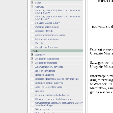
NIERUC
Statut
Uchwały
Protokoły z Sesji Rady Miejskiej w Wąchocku
lata 2006-2024
Protokoły z Sesji Rady Miejskiej w Wąchocku
lata 2024-2029
Finanse i Majątek Gminy
(słownie: sto 
Podatki i opłaty lokalne
Informacje Urzędu
Zagospodarowanie przestrzenne
Gospodarka komunalna
Pozostałe
Zarządzenia Burmistrza
Przetarg przep
INNE
Urzędzie Miasta
Rolnictwo
Jednostki organizacyjne
Szczegółowe in
Jednostki pomocnicze
Urzędzie Miasta
Załatwianie spraw obywateli
Rejestry i ewidencje
Redakcja Biuletynu
Informacje o mi
Informacje Przewodniczącego Rady Miejskiej
drugim przetarg
Instrukcja obsługi biuletynu
w Wąchocku ul. 
Nabór na wolne stanowiska
Marcinków, zami
Kontrole
gmina.wachock.s
Elektroniczna Skrzynka Podawcza
Obwieszczenia Ministra Infrastruktury
Obwieszczenia, Informacje oraz Decyzje Starosty
Starachowickiego
Nieruchomości