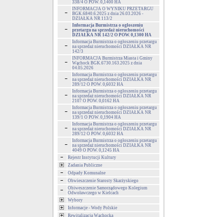
338/4 O POW. 0,1400 HA
INFORMACJA O WYNIKU PRZETARGU
BGK.6840.6.2025 z dnia 26.03.2026 -
DZIAŁKA NR 113/2
Informacja Burmistrza o ogłoszeniu
przetargu na sprzedaż nieruchomości
DZIAŁKA NR 142/2 O POW. 0,1300 HA
Informacja Burmistrza o ogłoszeniu przetargu
na sprzedaż nieruchomości DZIAŁKA NR
142/3
INFORMACJA Burmistrza Miasta i Gminy
Wąchock BGK.6730.163.2025 z dnia
04.05.2026
Informacja Burmistrza o ogłoszeniu przetargu
na sprzedaż nieruchomości DZIAŁKA NR
289/12 O POW. 0,6032 HA
Informacja Burmistrza o ogłoszeniu przetargu
na sprzedaż nieruchomości DZIAŁKA NR
2107 O POW. 0,0162 HA
Informacja Burmistrza o ogłoszeniu przetargu
na sprzedaż nieruchomości DZIAŁKA NR
139/1 O POW. 0,1904 HA
Informacja Burmistrza o ogłoszeniu przetargu
na sprzedaż nieruchomości DZIAŁKA NR
289/12 O POW. 0,6032 HA
Informacja Burmistrza o ogłoszeniu przetargu
na sprzedaż nieruchomości DZIAŁKA NR
4049 O POW. 0,1245 HA
Rejestr Instytucji Kultury
Zadania Publiczne
Odpady Komunalne
Obwieszczenie Starosty Skarżyskiego
Obiweszczenie Samorządowego Kolegium
Odwoławczego w Kielcach
Wybory
Informacje - Wody Polskie
Rewitalizacja Wąchocka