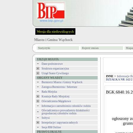
Wersja dla niedowidzących
Miasto i Gmina Wąchock
Statystyki
Rejestr zmian
Mapa 
URZĄD MIASTA
Dane podstawowe
Struktura organizacyjna
Urząd Stanu Cywilnego
INNE
>
Informacje B
ORGANY WŁADZY
DZIAŁKA NR 142/2
Burmistrz Miasta i Gminy Wąchock
Zastępca Burmistrza / Sekretarz
BGK.6840.16.2
Rada Miejska
Komisje Rady Miejskiej
Oświadczenia Majątkowe
Informacja o zatrudnieniu członków rodzin
Oświadczenia o prowadzeniu działalności
gospodarczej członków rodzin
Sołtysi
ogłoszony zo
Interpelacje i zapytania radnych
grunt
Sesje RM Online
PRAWO LOKALNE