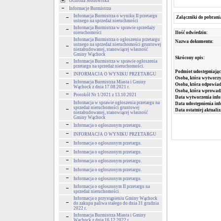
Ochrona Środowiska
Informacje Burmistrza
Informacja Burmistrza o wyniku II przetargu
Załączniki do pobrani
ustnego na sprzedaż nieruchmości
Informacja Burmistrza w sprawie sprzedaży
Ilość odwiedzin:
nieruchomości
Informacja Burmistrza o ogłoszeniu przetargu
Nazwa dokumentu:
ustnego na sprzedaż nieruchomości gruntowej
niezabudowanej, stanowiącej własność
Gminy Wąchock
Skrócony opis:
Informacja Burmistrza w sprawie ogłoszenia
przetargu na sprzedaż nieruchomości.
Podmiot udostępniając
INFORMACJA O WYNIKU PRZETARGU
Osoba, która wytworzy
Informacja Burmistrza Miasta i Gminy
Osoba, która odpowiada
Wąchock z dnia 17.08.2021 r.
Osoba, która wprowad
Protokół Nr 1/2021 z 13.10.2021
Data wytworzenia info
Informacja w sprawie ogłoszenia przetargu na
Data udostępnienia inf
sprzedaż nieruchomości gruntowej
Data ostatniej aktualiz
niezabudowanej, stanowiącej własność
Gminy Wąchock
Informacja o ogłoszonym przetargu.
INFORMACJA O WYNIKU PRZETARGU
Informacja o ogłoszonym przetargu.
Informacja o ogłoszonym przetargu.
Informacja o ogłoszonym przetargu.
Informacja o ogłoszonym przetargu.
Informacja o ogłoszonym przetargu.
Informacja o ogłoszonym II przetargu na
sprzedaż nieruchomości.
Informacja o przystąpieniu Gminy Wąchock
do zakupu paliwa stałego do dnia 31 grudnia
2022 r.
Informacja Burmistrza Miasta i Gminy
Wąchock z dnia 16.12.2022 r.