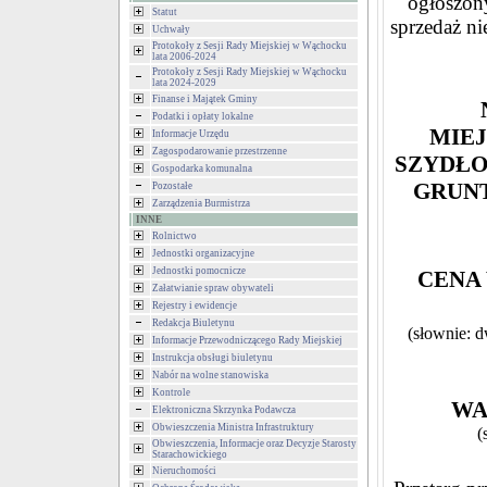
ogłoszony
Statut
sprzedaż n
Uchwały
Protokoły z Sesji Rady Miejskiej w Wąchocku
lata 2006-2024
Protokoły z Sesji Rady Miejskiej w Wąchocku
lata 2024-2029
Finanse i Majątek Gminy
Podatki i opłaty lokalne
MIE
Informacje Urzędu
Zagospodarowanie przestrzenne
SZYDŁO
Gospodarka komunalna
GRU
Pozostałe
Zarządzenia Burmistrza
INNE
Rolnictwo
Jednostki organizacyjne
Jednostki pomocnicze
CENA 
Załatwianie spraw obywateli
Rejestry i ewidencje
Redakcja Biuletynu
(słownie: d
Informacje Przewodniczącego Rady Miejskiej
Instrukcja obsługi biuletynu
Nabór na wolne stanowiska
Kontrole
WA
Elektroniczna Skrzynka Podawcza
Obwieszczenia Ministra Infrastruktury
(
Obwieszczenia, Informacje oraz Decyzje Starosty
Starachowickiego
Nieruchomości