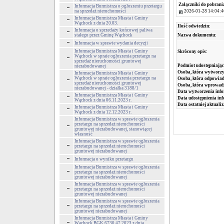
Załączniki do pobrani
Informacja Burmistrza o ogłoszeniu przetargu
2026-01-28 14:04:4
na sprzedaż nieruchomości
Informacja Burmistrza Miasta i Gminy
Wąchock z dnia 20.03.
Ilość odwiedzin:
Informacja o sprzedaży końcowej paliwa
stałego przez Gminę Wąchock
Nazwa dokumentu:
Informacja w sprawie wydania decyzji
Informacja Burmistrza Miasta i Gminy
Skrócony opis:
Wąchock w spraie ogłoszenia przetargu na
sprzedaż nieruchomości gruntowej
Podmiot udostępniając
niezabudowanej
Osoba, która wytworzy
Informacja Burmistrza Miasta i Gminy
Wąchock w spraie ogłoszenia przetargu na
Osoba, która odpowiada
sprzedaż nieruchomości gruntowej
Osoba, która wprowad
niezabudowanej - działka 3188/1
Data wytworzenia info
Informacja Burmistrza Miasta i Gminy
Data udostępnienia inf
Wąchock z dnia 06.11.2023 r.
Data ostatniej aktualiz
Informacja Burmistrza Miasta i Gminy
Wąchock z dnia 12.12.2023 r.
Informacja Burmistrza w sprawie ogłoszenia
przetargu na sprzedaż nieruchomości
gruntowej niezabudowanej, stanowiącej
własność
Informacja Burmistrza w sprawie ogłoszenia
przetargu na sprzedaż nieruchomości
gruntowej niezabudowanej
Informacja o wyniku przetargu
Informacja Burmistrza w sprawie ogłoszenia
przetargu na sprzedaż nieruchomości
gruntowej niezabudowanej
Informacja Burmistrza w sprawie ogłoszenia
przetargu na sprzedaż nieruchomości
gruntowej niezabudowanej
Informacja Burmistrza w sprawie ogłoszenia
przetargu na sprzedaż nieruchomości
gruntowej niezabudowanej
Informacja Burmistrza Miasta i Gminy
Wąchock BGK.6730.47.2023 z dnia