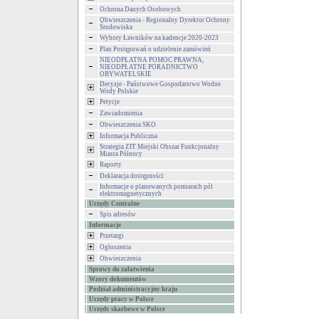
Ochrona Danych Osobowych
Obwieszczenia - Regionalny Dyrektor Ochrony
Środowiska
Wybory Ławników na kadencje 2020-2023
Plan Postępowań o udzielenie zamówień
NIEODPŁATNA POMOC PRAWNA,
NIEODPŁATNE PORADNICTWO
OBYWATELSKIE
Decyzje - Państwowe Gospodarstwo Wodne
Wody Polskie
Petycje
Zawiadomienia
Obwieszczenia SKO
Informacja Publiczna
Strategia ZIT Miejski Obszar Funkcjonalny
Miasta Północy
Raporty
Deklaracja dostępności
Informacje o planowanych pomiarach pól
elektromagnetycznych
Urzędy Centralne
Spis adresów
Informacje
Przetargi
Ogłoszenia
Obwieszczenia
Sprawy do załatwienia
Wzory dokumentów
Podział administracyjny kraju
Urzędy pracy w Polsce
Urzędy skarbowe w Polsce