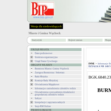
Wersja dla niedowidzących
Miasto i Gmina Wąchock
Statystyki
Rejestr zmian
Mapa 
URZĄD MIASTA
Dane podstawowe
Struktura organizacyjna
Urząd Stanu Cywilnego
INNE
>
Informacje B
ORGANY WŁADZY
DZIAŁKA NR 148/3
Burmistrz Miasta i Gminy Wąchock
Zastępca Burmistrza / Sekretarz
BGK.6840.23
Rada Miejska
Komisje Rady Miejskiej
Oświadczenia Majątkowe
Informacja o zatrudnieniu członków rodzin
BURM
Oświadczenia o prowadzeniu działalności
gospodarczej członków rodzin
Sołtysi
Interpelacje i zapytania radnych
Sesje RM Online
PRAWO LOKALNE