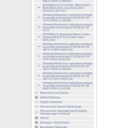
338/4 O POW. 0,1400 HA
INFORMACJA O WYNIKU PRZETARGU
BGK.6840.6.2025 z dnia 26.03.2026 -
DZIAŁKA NR 113/2
Informacja Burmistrza o ogłoszeniu przetargu
na sprzedaż nieruchomości DZIAŁKA NR
142/2 O POW. 0,1300 HA
Informacja Burmistrza o ogłoszeniu przetargu
na sprzedaż nieruchomości DZIAŁKA NR
142/3
INFORMACJA Burmistrza Miasta i Gminy
Wąchock BGK.6730.163.2025 z dnia
04.05.2026
Informacja Burmistrza o ogłoszeniu przetargu
na sprzedaż nieruchomości DZIAŁKA NR
289/12 O POW. 0,6032 HA
Informacja Burmistrza o ogłoszeniu przetargu
na sprzedaż nieruchomości DZIAŁKA NR
2107 O POW. 0,0162 HA
Informacja Burmistrza o ogłoszeniu przetargu
na sprzedaż nieruchomości DZIAŁKA NR
139/1 O POW. 0,1904 HA
Informacja Burmistrza o ogłoszeniu przetargu
na sprzedaż nieruchomości DZIAŁKA NR
289/12 O POW. 0,6032 HA
Informacja Burmistrza o ogłoszeniu przetargu
na sprzedaż nieruchomości DZIAŁKA NR
4049 O POW. 0,1245 HA
Rejestr Instytucji Kultury
Zadania Publiczne
Odpady Komunalne
Obwieszczenie Starosty Skarżyskiego
Obiweszczenie Samorządowego Kolegium
Odwoławczego w Kielcach
Wybory
Informacje - Wody Polskie
Rewitalizacja Wąchocka