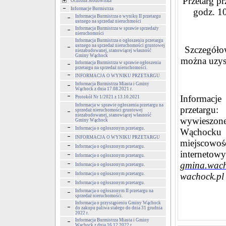
Przetarg p
Ochrona Środowiska
Informacje Burmistrza
godz. 1
Informacja Burmistrza o wyniku II przetargu
ustnego na sprzedaż nieruchmości
Informacja Burmistrza w sprawie sprzedaży
nieruchomości
Informacja Burmistrza o ogłoszeniu przetargu
ustnego na sprzedaż nieruchomości gruntowej
Szczegółow
niezabudowanej, stanowiącej własność
Gminy Wąchock
można uzys
Informacja Burmistrza w sprawie ogłoszenia
przetargu na sprzedaż nieruchomości.
INFORMACJA O WYNIKU PRZETARGU
Informacja Burmistrza Miasta i Gminy
Wąchock z dnia 17.08.2021 r.
Informacje
Protokół Nr 1/2021 z 13.10.2021
Informacja w sprawie ogłoszenia przetargu na
przetargu
sprzedaż nieruchomości gruntowej
niezabudowanej, stanowiącej własność
wywieszone
Gminy Wąchock
Informacja o ogłoszonym przetargu.
Wąchocku u
INFORMACJA O WYNIKU PRZETARGU
miejscow
Informacja o ogłoszonym przetargu.
internet
Informacja o ogłoszonym przetargu.
gmina.wacho
Informacja o ogłoszonym przetargu.
Informacja o ogłoszonym przetargu.
wachock.p
Informacja o ogłoszonym przetargu.
Informacja o ogłoszonym II przetargu na
sprzedaż nieruchomości.
Informacja o przystąpieniu Gminy Wąchock
do zakupu paliwa stałego do dnia 31 grudnia
2022 r.
Informacja Burmistrza Miasta i Gminy
Wąchock z dnia 16.12.2022 r.