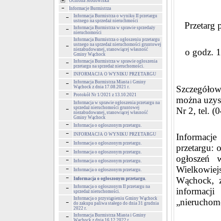
Ochrona Środowiska
Informacje Burmistrza
Informacja Burmistrza o wyniku II przetargu
ustnego na sprzedaż nieruchmości
Przetarg
Informacja Burmistrza w sprawie sprzedaży
nieruchomości
Informacja Burmistrza o ogłoszeniu przetargu
ustnego na sprzedaż nieruchomości gruntowej
niezabudowanej, stanowiącej własność
o godz. 
Gminy Wąchock
Informacja Burmistrza w sprawie ogłoszenia
przetargu na sprzedaż nieruchomości.
INFORMACJA O WYNIKU PRZETARGU
Informacja Burmistrza Miasta i Gminy
Szczegółow
Wąchock z dnia 17.08.2021 r.
Protokół Nr 1/2021 z 13.10.2021
można uzys
Informacja w sprawie ogłoszenia przetargu na
sprzedaż nieruchomości gruntowej
Nr 2, tel. 
niezabudowanej, stanowiącej własność
Gminy Wąchock
Informacja o ogłoszonym przetargu.
INFORMACJA O WYNIKU PRZETARGU
Informacje
Informacja o ogłoszonym przetargu.
przetargu: 
Informacja o ogłoszonym przetargu.
ogłoszeń 
Informacja o ogłoszonym przetargu.
Wielkowiej
Informacja o ogłoszonym przetargu.
Wąchock, z
Informacja o ogłoszonym przetargu.
Informacja o ogłoszonym II przetargu na
informacji
sprzedaż nieruchomości.
Informacja o przystąpieniu Gminy Wąchock
„nieruchom
do zakupu paliwa stałego do dnia 31 grudnia
2022 r.
Informacja Burmistrza Miasta i Gminy
Wąchock z dnia 16.12.2022 r.