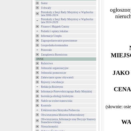
Statut
Uchwały
ogłoszony
Protokoły z Sesji Rady Miejskiej w Wąchocku
nieruc
lata 2006-2024
Protokoły z Sesji Rady Miejskiej w Wąchocku
lata 2024-2029
Finanse i Majątek Gminy
Podatki i opłaty lokalne
Informacje Urzędu
Zagospodarowanie przestrzenne
Gospodarka komunalna
Pozostałe
MIEJ
Zarządzenia Burmistrza
INNE
Rolnictwo
Jednostki organizacyjne
JAKO 
Jednostki pomocnicze
Załatwianie spraw obywateli
Rejestry i ewidencje
Redakcja Biuletynu
CENA
Informacje Przewodniczącego Rady Miejskiej
Instrukcja obsługi biuletynu
Nabór na wolne stanowiska
Kontrole
(słownie: osi
Elektroniczna Skrzynka Podawcza
Obwieszczenia Ministra Infrastruktury
Obwieszczenia, Informacje oraz Decyzje Starosty
WA
Starachowickiego
Nieruchomości