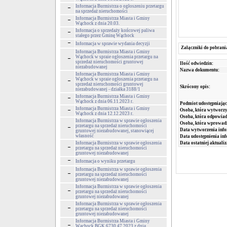
Informacja Burmistrza o ogłoszeniu przetargu
na sprzedaż nieruchomości
Informacja Burmistrza Miasta i Gminy
Wąchock z dnia 20.03.
Informacja o sprzedaży końcowej paliwa
stałego przez Gminę Wąchock
Informacja w sprawie wydania decyzji
Załączniki do pobrani
Informacja Burmistrza Miasta i Gminy
Wąchock w spraie ogłoszenia przetargu na
sprzedaż nieruchomości gruntowej
Ilość odwiedzin:
niezabudowanej
Nazwa dokumentu:
Informacja Burmistrza Miasta i Gminy
Wąchock w spraie ogłoszenia przetargu na
sprzedaż nieruchomości gruntowej
Skrócony opis:
niezabudowanej - działka 3188/1
Informacja Burmistrza Miasta i Gminy
Wąchock z dnia 06.11.2023 r.
Podmiot udostępniając
Informacja Burmistrza Miasta i Gminy
Osoba, która wytworzy
Wąchock z dnia 12.12.2023 r.
Osoba, która odpowiada
Informacja Burmistrza w sprawie ogłoszenia
Osoba, która wprowad
przetargu na sprzedaż nieruchomości
Data wytworzenia info
gruntowej niezabudowanej, stanowiącej
własność
Data udostępnienia inf
Data ostatniej aktualiz
Informacja Burmistrza w sprawie ogłoszenia
przetargu na sprzedaż nieruchomości
gruntowej niezabudowanej
Informacja o wyniku przetargu
Informacja Burmistrza w sprawie ogłoszenia
przetargu na sprzedaż nieruchomości
gruntowej niezabudowanej
Informacja Burmistrza w sprawie ogłoszenia
przetargu na sprzedaż nieruchomości
gruntowej niezabudowanej
Informacja Burmistrza w sprawie ogłoszenia
przetargu na sprzedaż nieruchomości
gruntowej niezabudowanej
Informacja Burmistrza Miasta i Gminy
Wąchock BGK.6730.47.2023 z dnia