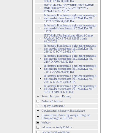
338/4 O POW. 0,1400 HA
INFORMACJA O WYNIKU PRZETARGU
BGK.6840.6.2025 z dnia 26.03.2026 -
DZIAŁKA NR 113/2
Informacja Burmistrza o ogłoszeniu przetargu
na sprzedaż nieruchomości DZIAŁKA NR
142/2 O POW. 0,1300 HA
Informacja Burmistrza o ogłoszeniu przetargu
na sprzedaż nieruchomości DZIAŁKA NR
142/3
INFORMACJA Burmistrza Miasta i Gminy
Wąchock BGK.6730.163.2025 z dnia
04.05.2026
Informacja Burmistrza o ogłoszeniu przetargu
na sprzedaż nieruchomości DZIAŁKA NR
289/12 O POW. 0,6032 HA
Informacja Burmistrza o ogłoszeniu przetargu
na sprzedaż nieruchomości DZIAŁKA NR
2107 O POW. 0,0162 HA
Informacja Burmistrza o ogłoszeniu przetargu
na sprzedaż nieruchomości DZIAŁKA NR
139/1 O POW. 0,1904 HA
Informacja Burmistrza o ogłoszeniu przetargu
na sprzedaż nieruchomości DZIAŁKA NR
289/12 O POW. 0,6032 HA
Informacja Burmistrza o ogłoszeniu przetargu
na sprzedaż nieruchomości DZIAŁKA NR
4049 O POW. 0,1245 HA
Rejestr Instytucji Kultury
Zadania Publiczne
Odpady Komunalne
Obwieszczenie Starosty Skarżyskiego
Obiweszczenie Samorządowego Kolegium
Odwoławczego w Kielcach
Wybory
Informacje - Wody Polskie
Rewitalizacja Wąchocka