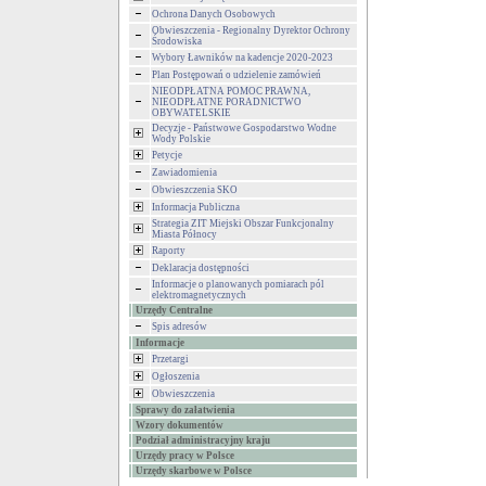
Ochrona Danych Osobowych
Obwieszczenia - Regionalny Dyrektor Ochrony
Środowiska
Wybory Ławników na kadencje 2020-2023
Plan Postępowań o udzielenie zamówień
NIEODPŁATNA POMOC PRAWNA,
NIEODPŁATNE PORADNICTWO
OBYWATELSKIE
Decyzje - Państwowe Gospodarstwo Wodne
Wody Polskie
Petycje
Zawiadomienia
Obwieszczenia SKO
Informacja Publiczna
Strategia ZIT Miejski Obszar Funkcjonalny
Miasta Północy
Raporty
Deklaracja dostępności
Informacje o planowanych pomiarach pól
elektromagnetycznych
Urzędy Centralne
Spis adresów
Informacje
Przetargi
Ogłoszenia
Obwieszczenia
Sprawy do załatwienia
Wzory dokumentów
Podział administracyjny kraju
Urzędy pracy w Polsce
Urzędy skarbowe w Polsce