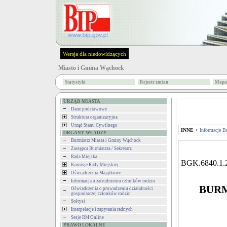
Wersja dla niedowidzących
Miasto i Gmina Wąchock
Statystyki
Rejestr zmian
Mapa 
URZĄD MIASTA
Dane podstawowe
Struktura organizacyjna
Urząd Stanu Cywilnego
INNE
>
Informacje B
ORGANY WŁADZY
Burmistrz Miasta i Gminy Wąchock
Zastępca Burmistrza / Sekretarz
Rada Miejska
BGK.6840.1.
Komisje Rady Miejskiej
Oświadczenia Majątkowe
Informacja o zatrudnieniu członków rodzin
BURM
Oświadczenia o prowadzeniu działalności
gospodarczej członków rodzin
Sołtysi
Interpelacje i zapytania radnych
Sesje RM Online
PRAWO LOKALNE