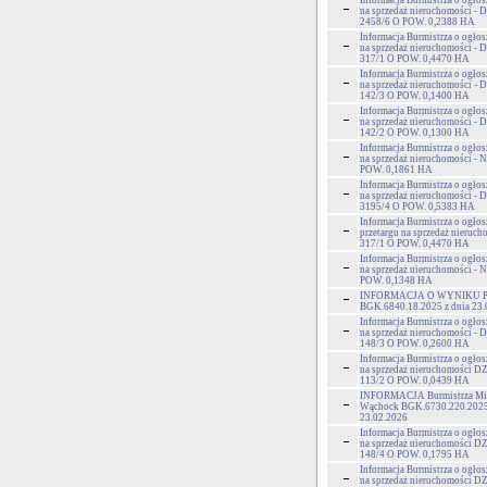
Informacja Burmistrza o ogłos
na sprzedaż nieruchomości - D
2458/6 O POW. 0,2388 HA
Informacja Burmistrza o ogłos
na sprzedaż nieruchomości - 
317/1 O POW. 0,4470 HA
Informacja Burmistrza o ogłos
na sprzedaż nieruchomości 
142/3 O POW. 0,1400 HA
Informacja Burmistrza o ogłos
na sprzedaż nieruchomości 
142/2 O POW. 0,1300 HA
Informacja Burmistrza o ogłos
na sprzedaż nieruchomości - 
POW. 0,1861 HA
Informacja Burmistrza o ogłos
na sprzedaż nieruchomości 
3195/4 O POW. 0,5383 HA
Informacja Burmistrza o ogło
przetargu na sprzedaż nieruch
317/1 O POW. 0,4470 HA
Informacja Burmistrza o ogłos
na sprzedaż nieruchomości - 
POW. 0,1348 HA
INFORMACJA O WYNIKU 
BGK.6840.18.2025 z dnia 23.
Informacja Burmistrza o ogłos
na sprzedaż nieruchomości 
148/3 O POW. 0,2600 HA
Informacja Burmistrza o ogłos
na sprzedaż nieruchomości
113/2 O POW. 0,0439 HA
INFORMACJA Burmistrza Mia
Wąchock BGK.6730.220.2025 
23.02.2026
Informacja Burmistrza o ogłos
na sprzedaż nieruchomości
148/4 O POW. 0,1795 HA
Informacja Burmistrza o ogłos
na sprzedaż nieruchomości