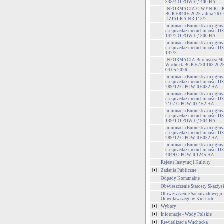
338/4 O POW. 0,1400 HA
INFORMACJA O WYNIKU 
BGK.6840.6.2025 z dnia 26.0
DZIAŁKA NR 113/2
Informacja Burmistrza o ogłos
na sprzedaż nieruchomości
142/2 O POW. 0,1300 HA
Informacja Burmistrza o ogłos
na sprzedaż nieruchomości
142/3
INFORMACJA Burmistrza Mia
Wąchock BGK.6730.163.2025 
04.05.2026
Informacja Burmistrza o ogłos
na sprzedaż nieruchomości
289/12 O POW. 0,6032 HA
Informacja Burmistrza o ogłos
na sprzedaż nieruchomości
2107 O POW. 0,0162 HA
Informacja Burmistrza o ogłos
na sprzedaż nieruchomości
139/1 O POW. 0,1904 HA
Informacja Burmistrza o ogłos
na sprzedaż nieruchomości
289/12 O POW. 0,6032 HA
Informacja Burmistrza o ogłos
na sprzedaż nieruchomości
4049 O POW. 0,1245 HA
Rejestr Instytucji Kultury
Zadania Publiczne
Odpady Komunalne
Obwieszczenie Starosty Skarżys
Obiweszczenie Samorządowego
Odwoławczego w Kielcach
Wybory
Informacje - Wody Polskie
Rewitalizacja Wąchocka