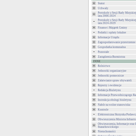
Statut
Uchwały
Protokoły z Sesji Rady Miejski
lata 2006-2024
Protokoły z Sesji Rady Miejski
lata 2024-2029
Finanse i Majątek Gminy
Podatki i opłaty lokalne
Informacje Urzędu
Zagospodarowanie przestrzenne
Gospodarka komunalna
Pozostałe
Zarządzenia Burmistrza
INNE
Rolnictwo
Jednostki organizacyjne
Jednostki pomocnicze
Załatwianie spraw obywateli
Rejestry i ewidencje
Redakcja Biuletynu
Informacje Przewodniczącego Ra
Instrukcja obsługi biuletynu
Nabór na wolne stanowiska
Kontrole
Elektroniczna Skrzynka Podawc
Obwieszczenia Ministra Infrastr
Obwieszczenia, Informacje oraz 
Starachowickiego
Nieruchomości