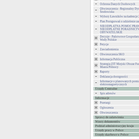
Ochrona Danych Osobowych
Obwieszczenia - Regionalny Dy
Środowiska
Wybory Ławników na kadencje
Plan Postępowań o udzielenie 
NIEODPŁATNA POMOC PRA
NIEODPŁATNE PORADNICT
OBYWATELSKIE
Decyzje - Państwowe Gospodar
Wody Polskie
Petycje
Zawiadomienia
Obwieszczenia SKO
Informacja Publiczna
Strategia ZIT Miejski Obszar F
Miasta Północy
Raporty
Deklaracja dostępności
Informacje o planowanych pomia
elektromagnetycznych
Urzędy Centralne
Spis adresów
Informacje
Przetargi
Ogłoszenia
Obwieszczenia
Sprawy do załatwienia
Wzory dokumentów
Podział administracyjny kraju
Urzędy pracy w Polsce
Urzędy skarbowe w Polsce