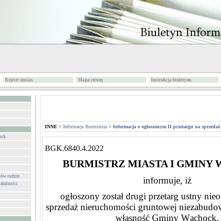
Rejestr zmian
Mapa strony
Instrukcja biuletynu
INNE
>
Informacje Burmistrza
>
Informacja o ogłoszonym II przetargu na sprzedaż
ock
BGK.6840.4.2022
BURMISTRZ MIASTA I GMINY
ków rodzin
informuje, iż
ałalności
ogłoszony został drugi przetarg ustny nie
sprzedaż nieruchomości gruntowej niezabudow
własność
Gminy Wąchock,