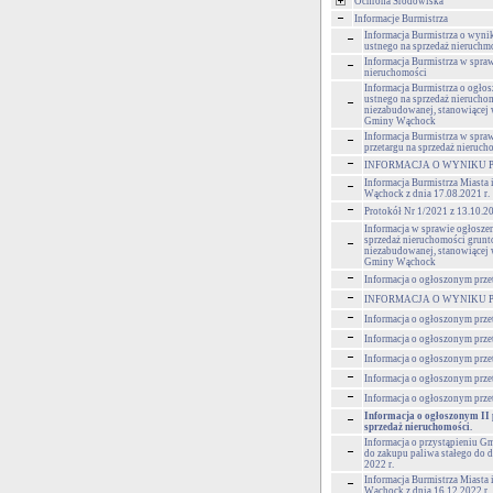
Ochrona Środowiska
Informacje Burmistrza
Informacja Burmistrza o wynik
ustnego na sprzedaż nieruchm
Informacja Burmistrza w spra
nieruchomości
Informacja Burmistrza o ogłos
ustnego na sprzedaż nierucho
niezabudowanej, stanowiącej
Gminy Wąchock
Informacja Burmistrza w spra
przetargu na sprzedaż nieruch
INFORMACJA O WYNIKU 
Informacja Burmistrza Miasta
Wąchock z dnia 17.08.2021 r.
Protokół Nr 1/2021 z 13.10.2
Informacja w sprawie ogłoszen
sprzedaż nieruchomości grun
niezabudowanej, stanowiącej
Gminy Wąchock
Informacja o ogłoszonym prze
INFORMACJA O WYNIKU 
Informacja o ogłoszonym prze
Informacja o ogłoszonym prze
Informacja o ogłoszonym prze
Informacja o ogłoszonym prze
Informacja o ogłoszonym prze
Informacja o ogłoszonym II 
sprzedaż nieruchomości.
Informacja o przystąpieniu 
do zakupu paliwa stałego do d
2022 r.
Informacja Burmistrza Miasta
Wąchock z dnia 16.12.2022 r.