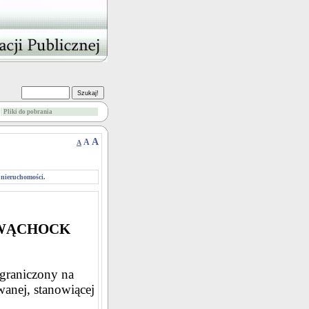
Pliki do pobrania
A
A
A
 nieruchomości.
 WĄCHOCK
ograniczony na
anej, stanowiącej