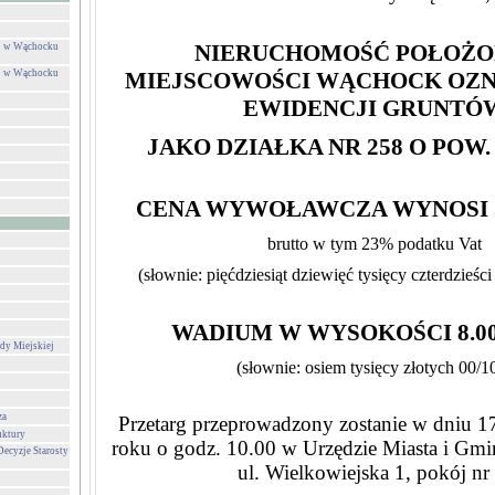
NIERUCHOMOŚĆ POŁOŻO
ej w Wąchocku
ej w Wąchocku
MIEJSCOWOŚCI WĄCHOCK OZ
EWIDENCJI GRUNTÓ
JAKO DZIAŁKA NR 258 O POW. 
CENA WYWOŁAWCZA WYNOSI 59.
brutto w tym 23% podatku Vat
(słownie: pięćdziesiąt dziewięć tysięcy czterdzieści
WADIUM W WYSOKOŚCI 8.00
dy Miejskiej
(słownie: osiem tysięcy złotych 00/1
za
Przetarg przeprowadzony zostanie w dniu 1
uktury
roku o godz. 10.00 w Urzędzie Miasta i G
Decyzje Starosty
ul. Wielkowiejska 1, pokój nr 