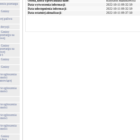
Osoba, która wprowadzała dane:
Krzysztof Mazurkiewicz
zeniu przetargu
Data wytworzenia informacji:
2022-10-11 09:32:59
Data udostępnienia informacji:
2022-10-11 09:32:59
 i Gminy
Data ostatniej aktualizacji:
2022-10-11 09:37:50
wej paliwa
 decyzji
 i Gminy
przetargu na
towej
 i Gminy
przetargu na
towej
8/1
 i Gminy
 i Gminy
wie ogłoszenia
omości
tanowiącej
wie ogłoszenia
omości
u
wie ogłoszenia
omości
wie ogłoszenia
omości
wie ogłoszenia
omości
 i Gminy
 dnia