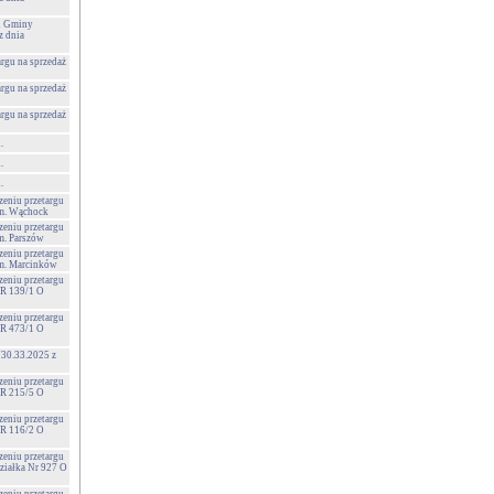
 i Gminy
 dnia
argu na sprzedaż
argu na sprzedaż
argu na sprzedaż
.
.
.
zeniu przetargu
 m. Wąchock
zeniu przetargu
m. Parszów
zeniu przetargu
 m. Marcinków
zeniu przetargu
NR 139/1 O
zeniu przetargu
NR 473/1 O
730.33.2025 z
zeniu przetargu
NR 215/5 O
zeniu przetargu
NR 116/2 O
zeniu przetargu
Działka Nr 927 O