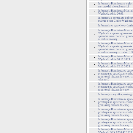
Informacja Burmistrza o ogłos
na sprzedaż nieruchomości
Informacja Burmistrza Miasta
Wąchock z dnia 20.03.
Informacja o sprzedaży końco
stałego przez Gminę Wąchock
Informacja w sprawie wydania
Informacja Burmistrza Miasta
Wąchock w spraie ogłoszenia 
sprzedaż nieruchomości grun
niezabudowanej
Informacja Burmistrza Miasta
Wąchock w spraie ogłoszenia 
sprzedaż nieruchomości grun
niezabudowanej - działka 318
Informacja Burmistrza Miasta
Wąchock z dnia 06.11.2023 r.
Informacja Burmistrza Miasta
Wąchock z dnia 12.12.2023 r.
Informacja Burmistrza w spra
przetargu na sprzedaż nieruch
gruntowej niezabudowanej, s
własność
Informacja Burmistrza w spra
przetargu na sprzedaż nieruch
gruntowej niezabudowanej
Informacja o wyniku przetarg
Informacja Burmistrza w spra
przetargu na sprzedaż nieruch
gruntowej niezabudowanej
Informacja Burmistrza w spra
przetargu na sprzedaż nieruch
gruntowej niezabudowanej
Informacja Burmistrza w spra
przetargu na sprzedaż nieruch
gruntowej niezabudowanej
Informacja Burmistrza Miasta
Wąchock BGK.6730.47.2023 z