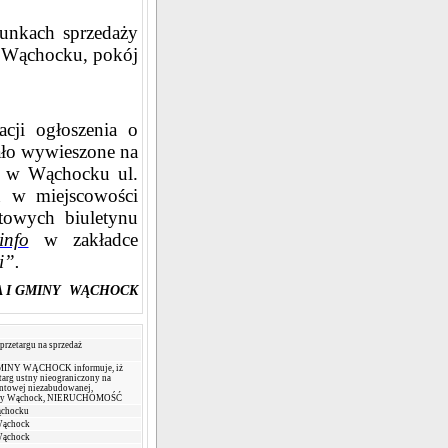
runkach sprzedaży
 Wąchocku, pokój
acji ogłoszenia o
tało wywieszone na
y w Wąchocku ul.
ń w miejscowości
towych biuletynu
info
w zakładce
i”.
A I GMINY WĄCHOCK
przetargu na sprzedaż
INY WĄCHOCK informuje, iż
targ ustny nieograniczony na
untowej niezabudowanej,
miny Wąchock, NIERUCHOMOŚĆ
ąchocku
Wąchock
Wąchock