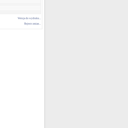
Wersja do wydruku...
Rejestr zmian...