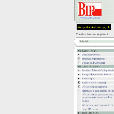
Wersja dla niedowidzących
Miasto i Gmina Wąchock
Statystyki
URZĄD MIASTA
Dane podstawowe
Struktura organizacyjna
Urząd Stanu Cywilnego
ORGANY WŁADZY
Burmistrz Miasta i Gminy Wąch
Zastępca Burmistrza / Sekretarz
Rada Miejska
Komisje Rady Miejskiej
Oświadczenia Majątkowe
Informacja o zatrudnieniu człon
Oświadczenia o prowadzeniu dzi
gospodarczej członków rodzin
Sołtysi
Interpelacje i zapytania radnych
Sesje RM Online
PRAWO LOKALNE