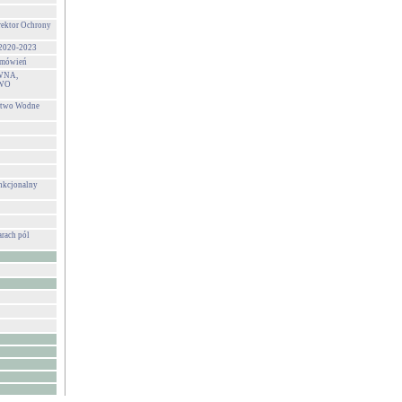
rektor Ochrony
 2020-2023
zamówień
WNA,
WO
stwo Wodne
unkcjonalny
rach pól