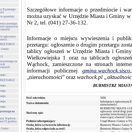
Szczegółowe informacje o przedmiocie i wa
u II przetargu
ości
można uzyskać w Urzędzie Miasta i Gminy w
wie sprzedaży
Nr 2, tel. (041) 27-36-132.
zeniu przetargu
mości gruntowej
 własność
wie ogłoszenia
Informacje o miejscu wywieszenia i publik
omości.
przetargu: ogłoszenie o drugim przetargu zos
PRZETARGU
 i Gminy
tablicy ogłoszeń w Urzędzie Miasta i Gmin
Wielkowiejska 1 oraz na tablicach ogłosze
021
ia przetargu na
Wąchock, zamieszczone na stronach interne
towej
 własność
informacji publicznej
gmina.wachock.sisco.
targu.
„nieruchomości” oraz
wachock.pl „aktualnośc
PRZETARGU
BURMISTRZ MIAST
targu.
targu.
targu.
Ilość odwiedzin:
3686
targu.
Informacja o ogłoszonym II 
Nazwa dokumentu:
nieruchomości.
targu.
BURMISTRZ MIASTA I GM
przetargu na
ogłoszony został drugi prze
Skrócony opis:
sprzedaż nieruchomości gr
stanowiącej własność G
Gminy Wąchock
Podmiot udostępniający:
Urząd Miasta i Gminy w W
nia 31 grudnia
Osoba, która wytworzyła informację:
Burmistrz Miasta i Gminy 
 i Gminy
Osoba, która odpowiada za treść:
Burmistrz Miasta i Gminy 