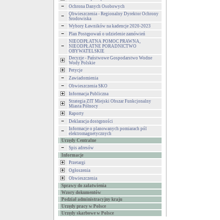
Ochrona Danych Osobowych
Obwieszczenia - Regionalny Dyrektor Ochrony
Środowiska
Wybory Ławników na kadencje 2020-2023
Plan Postępowań o udzielenie zamówień
NIEODPŁATNA POMOC PRAWNA,
NIEODPŁATNE PORADNICTWO
OBYWATELSKIE
Decyzje - Państwowe Gospodarstwo Wodne
Wody Polskie
Petycje
Zawiadomienia
Obwieszczenia SKO
Informacja Publiczna
Strategia ZIT Miejski Obszar Funkcjonalny
Miasta Północy
Raporty
Deklaracja dostępności
Informacje o planowanych pomiarach pól
elektromagnetycznych
Urzędy Centralne
Spis adresów
Informacje
Przetargi
Ogłoszenia
Obwieszczenia
Sprawy do załatwienia
Wzory dokumentów
Podział administracyjny kraju
Urzędy pracy w Polsce
Urzędy skarbowe w Polsce