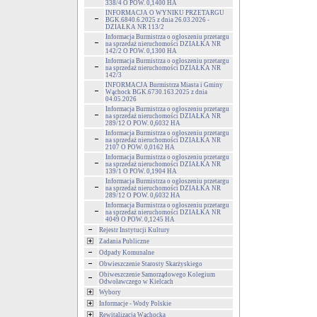
338/4 O POW. 0,1400 HA
INFORMACJA O WYNIKU PRZETARGU
BGK.6840.6.2025 z dnia 26.03.2026 -
DZIAŁKA NR 113/2
Informacja Burmistrza o ogłoszeniu przetargu
na sprzedaż nieruchomości DZIAŁKA NR
142/2 O POW. 0,1300 HA
Informacja Burmistrza o ogłoszeniu przetargu
na sprzedaż nieruchomości DZIAŁKA NR
142/3
INFORMACJA Burmistrza Miasta i Gminy
Wąchock BGK.6730.163.2025 z dnia
04.05.2026
Informacja Burmistrza o ogłoszeniu przetargu
na sprzedaż nieruchomości DZIAŁKA NR
289/12 O POW. 0,6032 HA
Informacja Burmistrza o ogłoszeniu przetargu
na sprzedaż nieruchomości DZIAŁKA NR
2107 O POW. 0,0162 HA
Informacja Burmistrza o ogłoszeniu przetargu
na sprzedaż nieruchomości DZIAŁKA NR
139/1 O POW. 0,1904 HA
Informacja Burmistrza o ogłoszeniu przetargu
na sprzedaż nieruchomości DZIAŁKA NR
289/12 O POW. 0,6032 HA
Informacja Burmistrza o ogłoszeniu przetargu
na sprzedaż nieruchomości DZIAŁKA NR
4049 O POW. 0,1245 HA
Rejestr Instytucji Kultury
Zadania Publiczne
Odpady Komunalne
Obwieszczenie Starosty Skarżyskiego
Obiweszczenie Samorządowego Kolegium
Odwoławczego w Kielcach
Wybory
Informacje - Wody Polskie
Rewitalizacja Wąchocka