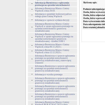
Skrócony opis:
Informacja Burmistrza o ogłoszeniu
przetargu na sprzedaż nieruchomości
Informacja Burmistrza Miasta i Gminy
Podmiot udostępniając
Wąchock z dnia 20.03.
Osoba, która wytworzy
Informacja o sprzedaży końcowej paliwa
Osoba, która odpowiada
stałego przez Gminę Wąchock
Osoba, która wprowad
Informacja w sprawie wydania decyzji
Data wytworzenia info
Informacja Burmistrza Miasta i Gminy
Data udostępnienia inf
Wąchock w spraie ogłoszenia przetargu na
Data ostatniej aktualiz
sprzedaż nieruchomości gruntowej
niezabudowanej
Informacja Burmistrza Miasta i Gminy
Wąchock w spraie ogłoszenia przetargu na
sprzedaż nieruchomości gruntowej
niezabudowanej - działka 3188/1
Informacja Burmistrza Miasta i Gminy
Wąchock z dnia 06.11.2023 r.
Informacja Burmistrza Miasta i Gminy
Wąchock z dnia 12.12.2023 r.
Informacja Burmistrza w sprawie ogłoszenia
przetargu na sprzedaż nieruchomości
gruntowej niezabudowanej, stanowiącej
własność
Informacja Burmistrza w sprawie ogłoszenia
przetargu na sprzedaż nieruchomości
gruntowej niezabudowanej
Informacja o wyniku przetargu
Informacja Burmistrza w sprawie ogłoszenia
przetargu na sprzedaż nieruchomości
gruntowej niezabudowanej
Informacja Burmistrza w sprawie ogłoszenia
przetargu na sprzedaż nieruchomości
gruntowej niezabudowanej
Informacja Burmistrza w sprawie ogłoszenia
przetargu na sprzedaż nieruchomości
gruntowej niezabudowanej
Informacja Burmistrza Miasta i Gminy
Wąchock BGK.6730.47.2023 z dnia