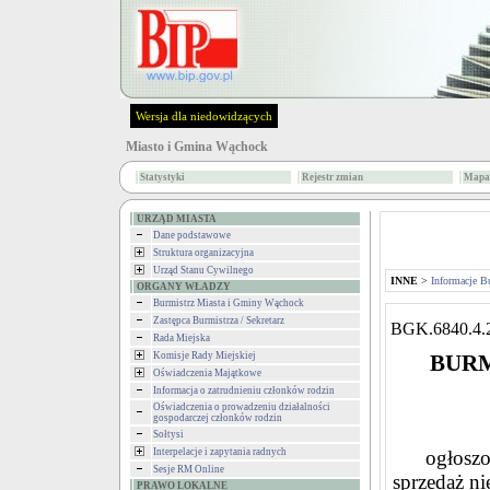
Wersja dla niedowidzących
Miasto i Gmina Wąchock
Statystyki
Rejestr zmian
Mapa 
URZĄD MIASTA
Dane podstawowe
Struktura organizacyjna
Urząd Stanu Cywilnego
INNE
>
Informacje B
ORGANY WŁADZY
Burmistrz Miasta i Gminy Wąchock
Zastępca Burmistrza / Sekretarz
BGK.6840.4.
Rada Miejska
Komisje Rady Miejskiej
BURM
Oświadczenia Majątkowe
Informacja o zatrudnieniu członków rodzin
Oświadczenia o prowadzeniu działalności
gospodarczej członków rodzin
Sołtysi
Interpelacje i zapytania radnych
ogłoszo
Sesje RM Online
sprzedaż n
PRAWO LOKALNE