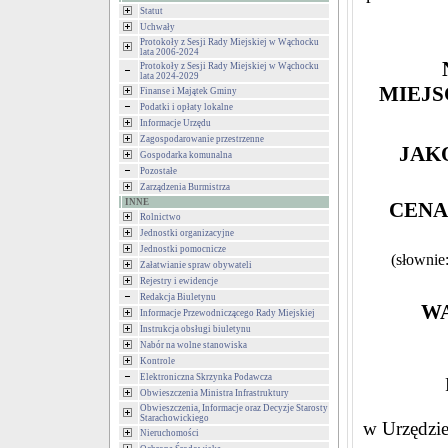
Statut
Uchwały
Protokoły z Sesji Rady Miejskiej w Wąchocku
lata 2006-2024
Protokoły z Sesji Rady Miejskiej w Wąchocku
lata 2024-2029
MIEJ
Finanse i Majątek Gminy
Podatki i opłaty lokalne
Informacje Urzędu
Zagospodarowanie przestrzenne
JAKO
Gospodarka komunalna
Pozostałe
Zarządzenia Burmistrza
INNE
CENA
Rolnictwo
Jednostki organizacyjne
Jednostki pomocnicze
(słownie:
Załatwianie spraw obywateli
Rejestry i ewidencje
Redakcja Biuletynu
WA
Informacje Przewodniczącego Rady Miejskiej
Instrukcja obsługi biuletynu
Nabór na wolne stanowiska
Kontrole
Elektroniczna Skrzynka Podawcza
Obwieszczenia Ministra Infrastruktury
Obwieszczenia, Informacje oraz Decyzje Starosty
Starachowickiego
w Urzędzie
Nieruchomości