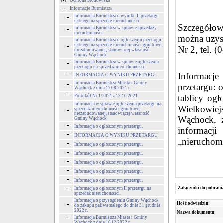
Ochrona Środowiska
Informacje Burmistrza
Informacja Burmistrza o wyniku II przetargu
ustnego na sprzedaż nieruchmości
Szczegółow
Informacja Burmistrza w sprawie sprzedaży
nieruchomości
można uzys
Informacja Burmistrza o ogłoszeniu przetargu
ustnego na sprzedaż nieruchomości gruntowej
Nr 2, tel. 
niezabudowanej, stanowiącej własność
Gminy Wąchock
Informacja Burmistrza w sprawie ogłoszenia
przetargu na sprzedaż nieruchomości.
Informacje
INFORMACJA O WYNIKU PRZETARGU
Informacja Burmistrza Miasta i Gminy
przetargu: 
Wąchock z dnia 17.08.2021 r.
tablicy og
Protokół Nr 1/2021 z 13.10.2021
Informacja w sprawie ogłoszenia przetargu na
Wielkowiej
sprzedaż nieruchomości gruntowej
niezabudowanej, stanowiącej własność
Wąchock, z
Gminy Wąchock
Informacja o ogłoszonym przetargu.
informacji
INFORMACJA O WYNIKU PRZETARGU
„nieruchom
Informacja o ogłoszonym przetargu.
Informacja o ogłoszonym przetargu.
Informacja o ogłoszonym przetargu.
Informacja o ogłoszonym przetargu.
Informacja o ogłoszonym przetargu.
Załączniki do pobrani
Informacja o ogłoszonym II przetargu na
sprzedaż nieruchomości.
Informacja o przystąpieniu Gminy Wąchock
Ilość odwiedzin:
do zakupu paliwa stałego do dnia 31 grudnia
2022 r.
Nazwa dokumentu:
Informacja Burmistrza Miasta i Gminy
Wąchock z dnia 16.12.2022 r.